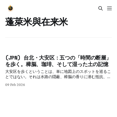
蓬萊米與在来米
(JPN) 台北・大安区：五つの「時間の断層」
を歩く。樟脳、珈琲、そして湿った土の記憶
大安区を歩くということは、単に地図上のスポットを巡るこ
とではない。それは水路の隠蔽、樟脳の香りに潜む抵抗、消
失した眷村の味覚、そして公園の沈黙を巡る「哲学的な内
09 Feb 2026
省」の旅である。