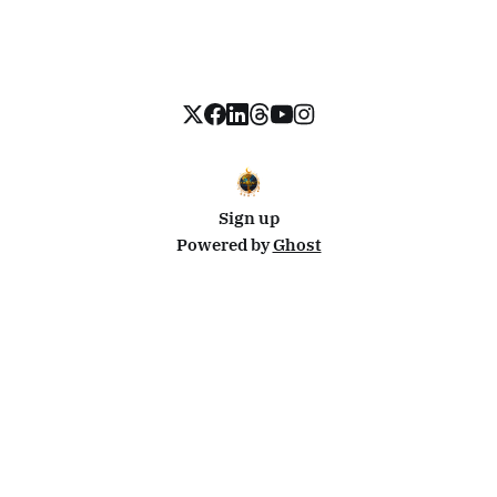
Sign up
Powered by
Ghost
Disclosure: This site uses affiliate links from Travelpayouts and Stay22. I may earn a commission on
bookings at no extra cost to you.