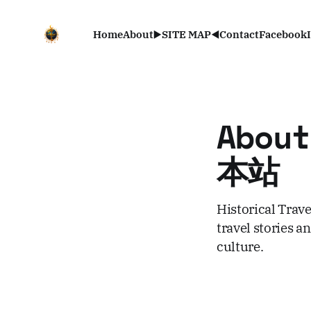
Home
About
▶️SITE MAP◀️
Contact
Facebook
Abou
本站
Historical Trave
travel stories 
culture.