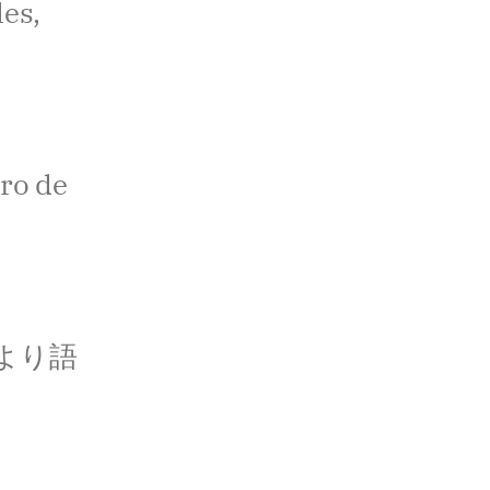
les,
ro de
より語