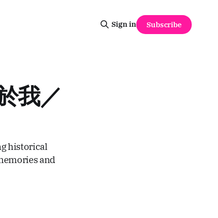
Sign in
Subscribe
 關於我／
g historical
 memories and