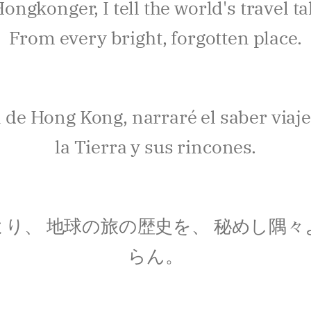
ongkonger, I tell the world's travel ta
From every bright, forgotten place.
 de Hong Kong, narraré el saber viaje
la Tierra y sus rincones.
より、 地球の旅の歴史を、 秘めし隅々
らん。