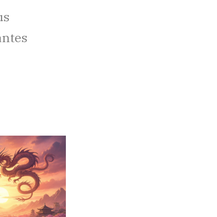
us
antes