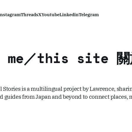
Instagram
Threads
X
Youtube
Linkedin
Telegram
t me／this site
l Stories is a multilingual project by Lawrence, sharin
and guides from Japan and beyond to connect places,