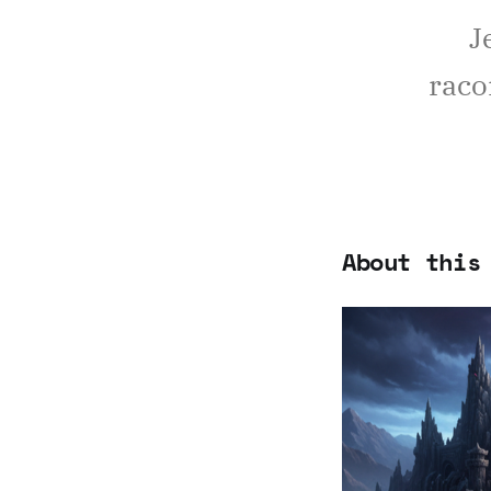
J
raco
About thi