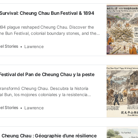
 Survival: Cheung Chau Bun Festival & 1894
894 plague reshaped Cheung Chau. Discover the
 the Bun Festival, colonial boundary stones, and the
istance.
el Stories
Lawrence
Festival del Pan de Cheung Chau y la peste
transformó Cheung Chau. Descubra la historia
al Bun, los mojones coloniales y la resistencia
klo.
el Stories
Lawrence
 Cheung Chau : Géographie d’une résilience