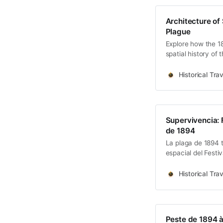
Architecture of
Plague
Explore how the 1
spatial history of
Hoklo spiritual res
Historical Trav
Supervivencia: 
de 1894
La plaga de 1894 
espacial del Festiv
espiritual de los ho
Historical Trav
Peste de 1894 à