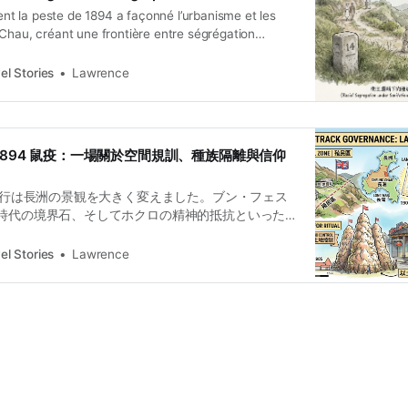
 la peste de 1894 a façonné l’urbanisme et les
Chau, créant une frontière entre ségrégation
el Stories
Lawrence
1894 鼠疫：一場關於空間規訓、種族隔離與信仰
ト流行は長洲の景観を大きく変えました。ブン・フェス
時代の境界石、そしてホクロの精神的抵抗といった
ます。
el Stories
Lawrence