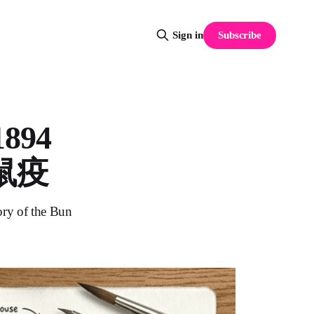
Subscribe
Sign in
1894
 鼠疫
ory of the Bun