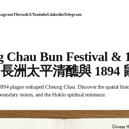
tagram
Threads
X
Youtube
Linkedin
Telegram
 Chau Bun Festival & 
ue 長洲太平清醮與 1894
894 plague reshaped Cheung Chau. Discover the spatial hist
boundary stones, and the Hoklo spiritual resistance.