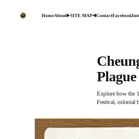
Home
About
▶️SITE MAP◀️
Contact
Facebook
Ins
Cheung
Plag
Explore how the 1
Festival, colonial 