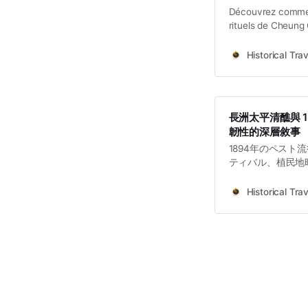
Découvrez comment
rituels de Cheung 
coloniale et sacré.
Historical Trav
長洲太平清醮與 
韌性的深層敘事
1894年のペス
ティバル、植民地
空間の歴史を探り
Historical Trav