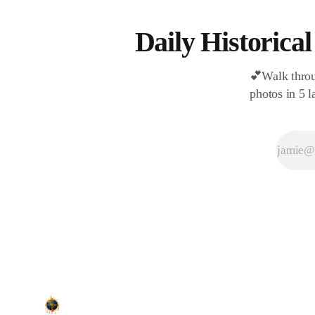
Daily Historical
💕Walk throu
photos in 5 l