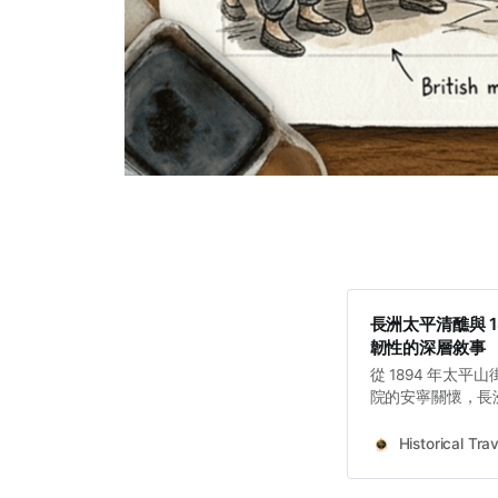
長洲太平清醮與 
韌性的深層敘事
從 1894 年太
院的安寧關懷，長
不應僅被視為熱鬧
磨練出來的生存實
Historical Trav