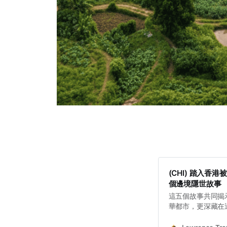
(CHI) 踏入
個邊境隱世故事
這五個故事共同揭
華都市，更深藏在
中。邊界的角色，