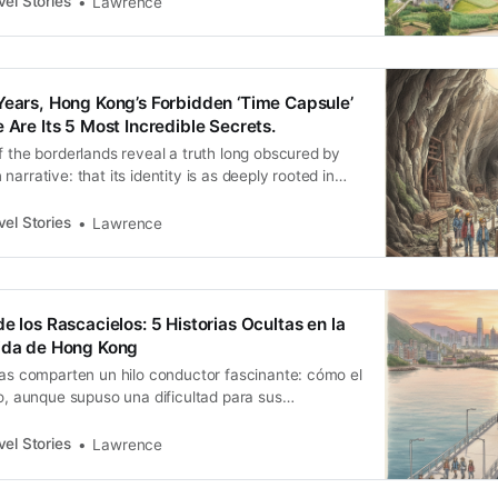
el Stories
Lawrence
Years, Hong Kong’s Forbidden ‘Time Capsule’
 Are Its 5 Most Incredible Secrets.
f the borderlands reveal a truth long obscured by
arrative: that its identity is as deeply rooted in
nt peripheries as it is in its bustling city center. The
the Frontier Closed Area created a unique historical…
el Stories
Lawrence
e los Rascacielos: 5 Historias Ocultas en la
bida de Hong Kong
ias comparten un hilo conductor fascinante: cómo el
co, aunque supuso una dificultad para sus
como un conservante único para la cultura, la
raleza. La frontera, diseñada para separar, acabó
el Stories
Lawrence