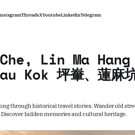
Instagram
Threads
X
Youtube
Linkedin
Telegram
Che, Lin Ma Hang
Tau Kok 坪輋、蓮麻
ng through historical travel stories. Wander old stre
Discover hidden memories and cultural heritage.