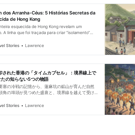
 dos Arranha-Céus: 5 Histórias Secretas da
ecida de Hong Kong
ronteira esquecida de Hong Kong revelam um
 A linha que foi traçada para criar “isolamento”
rtidamente, uma linha de “preservação”. Durante
enquanto o resto de Hong Kong se catapultava para
el Stories
Lawrence
年間封印された香港の「タイムカプセル」：境界線上で
なたの知らない5つの物語
要塞の冷戦の記憶から、蓮麻坑の鉱山が育んだ自然
頭角の埠頭が見つめた盛衰と、境界線を越えて受け
隔絶の中で守られた宗族の祠まで。これら5つの物語
るテーマを浮かび上がらせます。かつて人々を隔
el Stories
Lawrence
ら「分断」する象徴であった境界線が、今、70年の
れた歴史と豊かな文化を「つなぐ」架け橋へと、そ
あるという事実です。