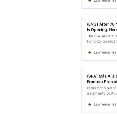
Lawrence Trav
(ENG) After 70 
Is Opening. Here
The five secrets o
Hong Kong’s urban n
these quiet, resilie
long isolation of 
Lawrence Trav
(SPA) Más Allá d
Frontera Prohi
Estas cinco histor
aislamiento políti
habitantes, actuó 
historia y la natu
Lawrence Trav
protegiendo.