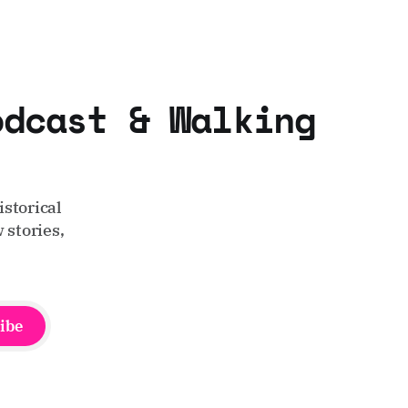
odcast & Walking
storical
 stories,
ibe