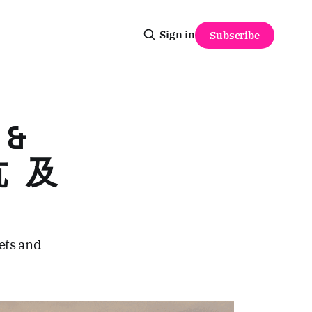
Sign in
Subscribe
 &
坑 及
ets and