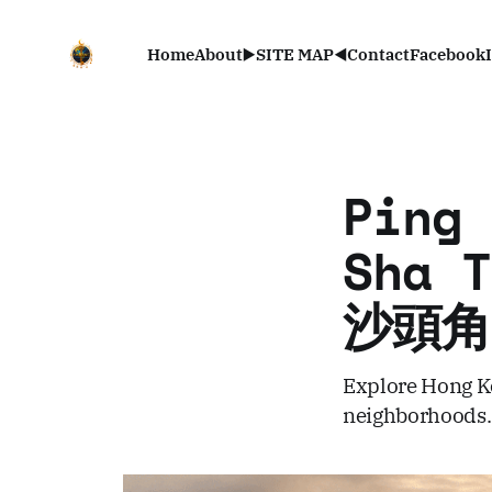
Home
About
▶️SITE MAP◀️
Contact
Facebook
Ping 
Sha 
沙頭角
Explore Hong Ko
neighborhoods. 