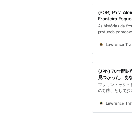
(POR) Para Além
Fronteira Esqu
As histórias da f
profundo paradoxo.
tornou-se, inadve
mais de 70 anos, 
Lawrence Trav
a modernidade,…
(JPN) 70
見つかった、あ
マッキントッシュ
の奇跡、そして沙
継がれる魚灯舞、
は、一つの共通す
Lawrence Trav
て、香港を本土か
時を経て、忘れら
の役割を変えつつ