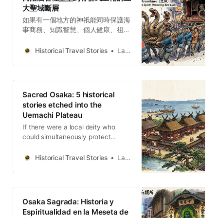
大聖域斷層
如果有一個地方的神祇能同時保護海
事商務、知識智慧、個人健康、祖先
後代、免卻厄運，整體能夠守護眾生
之靈，你會願意去參拜一下嗎？神聖
Historical Travel Stories
Lawrence
大阪的5個宮／寺／社就有齊這些功
能。無論你對宗教有何看法，宗教是
文化的一塊不可或缺的瑰寶，下次到
訪大阪不妨去了解一下。
Sacred Osaka: 5 historical
stories etched into the
Uemachi Plateau
If there were a local deity who
could simultaneously protect
maritime commerce, knowledge
and wisdom, personal health,
Historical Travel Stories
Lawrence
ancestors and descendants, and
ward off misfortune, a deity who
could protect all spirits. Would you
be willing to visit?
Osaka Sagrada: Historia y
Espiritualidad en la Meseta de