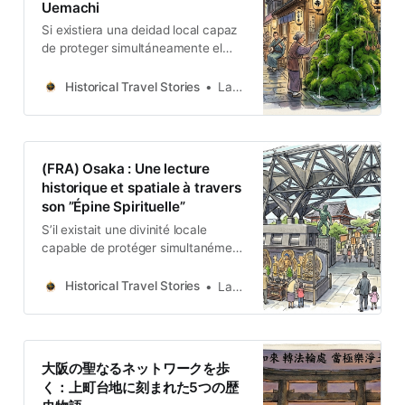
Uemachi
Si existiera una deidad local capaz
de proteger simultáneamente el
comercio marítimo, el conocimiento
y la sabiduría, la salud personal, los
Historical Travel Stories
Lawrence
ancestros y descendientes, y alejar
la desgracia —una deidad que
pudiera proteger a todos los
espíritus—, ¿estarías dispuesto a
(FRA) Osaka : Une lecture
visitarla?
historique et spatiale à travers
son ”Épine Spirituelle”
S’il existait une divinité locale
capable de protéger simultanément
le commerce maritime, le savoir et
la sagesse, la santé, les ancêtres et
Historical Travel Stories
Lawrence
la descendance, et d’éloigner le
malheur – une divinité qui
protégerait tous les esprits – seriez-
vous prêt à lui rendre visite ?
大阪の聖なるネットワークを歩
く：上町台地に刻まれた5つの歴