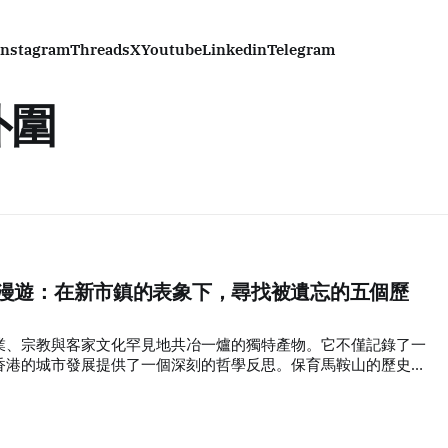
Instagram
Threads
X
Youtube
Linkedin
Telegram
外圍
深度漫遊：在新市鎮的表象下，尋找被遺忘的五個歷
業、宗教與客家文化罕見地共冶一爐的獨特產物。它不僅記錄了一
香港的城市發展提供了一個深刻的哲學反思。保育馬鞍山的歷史遺
日漸殘破的建築，更是為了給我們這座高速運轉的現代化城市，尋
度。