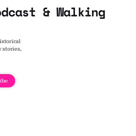
odcast & Walking
storical
 stories,
ibe