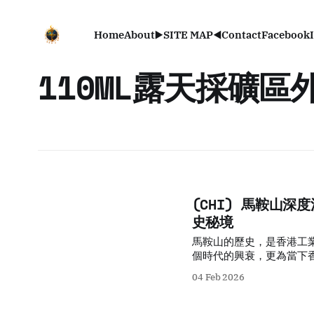
Home
About
▶️SITE MAP◀️
Contact
Facebook
110ML露天採礦區
(CHI) 馬鞍山
史秘境
馬鞍山的歷史，是香港工
個時代的興衰，更為當下
產，不僅是為了保護那些
04 Feb 2026
回一份被遺忘的謙卑與溫