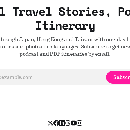
l Travel Stories, P
Itinerary
through Japan, Hong Kong and Taiwan with one‑day hi
stories and photos in 5 languages. Subscribe to get new
podcast and PDF itineraries by email.
Subscr