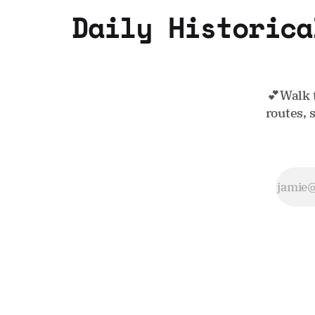
Daily Historica
💕Walk 
routes, 