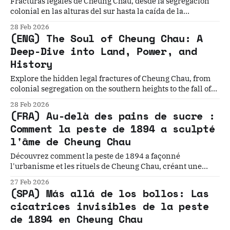
Fracturas legales de Cheung Chau, desde la segregación
colonial en las alturas del sur hasta la caída de la
hegemonía del clan Wong Wai Tsak Tong.
28 Feb 2026
(ENG) The Soul of Cheung Chau: A
Deep-Dive into Land, Power, and
History
Explore the hidden legal fractures of Cheung Chau, from
colonial segregation on the southern heights to the fall of
the Wong Wai Tsak Tong clan hegemony.
28 Feb 2026
(FRA) Au-delà des pains de sucre :
Comment la peste de 1894 a sculpté
l'âme de Cheung Chau
Découvrez comment la peste de 1894 a façonné
l'urbanisme et les rituels de Cheung Chau, créant une
frontière entre ségrégation coloniale et sacré.
27 Feb 2026
(SPA) Más allá de los bollos: Las
cicatrices invisibles de la peste
de 1894 en Cheung Chau