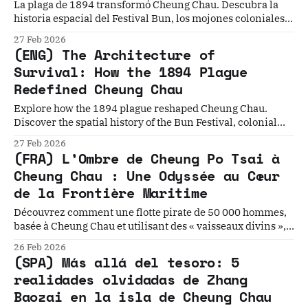
La plaga de 1894 transformó Cheung Chau. Descubra la
historia espacial del Festival Bun, los mojones coloniales y
la resistencia espiritual de los hoklo.
27 Feb 2026
(ENG) The Architecture of
Survival: How the 1894 Plague
Redefined Cheung Chau
Explore how the 1894 plague reshaped Cheung Chau.
Discover the spatial history of the Bun Festival, colonial
boundary stones, and the Hoklo spiritual resistance.
27 Feb 2026
(FRA) L’Ombre de Cheung Po Tsai à
Cheung Chau : Une Odyssée au Cœur
de la Frontière Maritime
Découvrez comment une flotte pirate de 50 000 hommes,
basée à Cheung Chau et utilisant des « vaisseaux divins », a
déjoué les empires mondiaux. Plongez au cœur de
26 Feb 2026
l'héritage de la Flotte du Drapeau Rouge.
(SPA) Más allá del tesoro: 5
realidades olvidadas de Zhang
Baozai en la isla de Cheung Chau