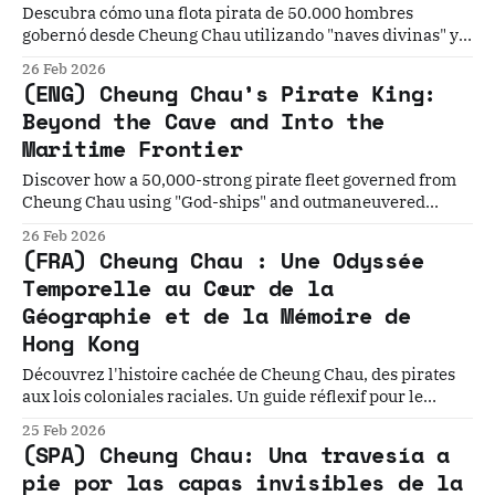
Descubra cómo una flota pirata de 50.000 hombres
gobernó desde Cheung Chau utilizando "naves divinas" y
superó en maniobras a imperios globales. Un análisis
26 Feb 2026
profundo del legado de la Flota Bandera Roja.
(ENG) Cheung Chau’s Pirate King:
Beyond the Cave and Into the
Maritime Frontier
Discover how a 50,000-strong pirate fleet governed from
Cheung Chau using "God-ships" and outmaneuvered
global empires. A deep dive into the Red Flag Fleet's
26 Feb 2026
legacy.
(FRA) Cheung Chau : Une Odyssée
Temporelle au Cœur de la
Géographie et de la Mémoire de
Hong Kong
Découvrez l'histoire cachée de Cheung Chau, des pirates
aux lois coloniales raciales. Un guide réflexif pour le
voyageur intellectuellement curieux.
25 Feb 2026
(SPA) Cheung Chau: Una travesía a
pie por las capas invisibles de la