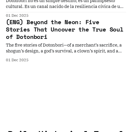
Dōtonbori no es un simple destino; es un palimpsesto
cultural. Es un canal nacido de la resiliencia cívica de un
comerciante; un distrito cuya vitalidad fue moldeada por
01 Dec 2025
la resiliencia cultural del arte y la política; un santuario
(ENG) Beyond the Neon: Five
protegido por la resiliencia espiritual en medio del fuego...
Stories That Uncover the True Soul
of Dotonbori
The five stories of Dotonbori—of a merchant’s sacrifice, a
shogun’s design, a god’s survival, a clown’s spirit, and a
chef’s dedication—flow together into a single, powerful
01 Dec 2025
narrative of cultural resilience...