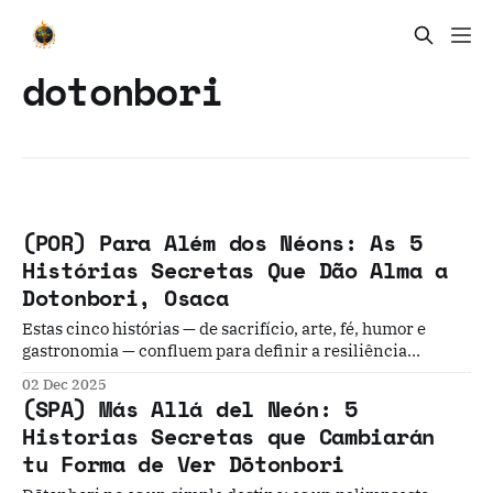
dotonbori
(POR) Para Além dos Néons: As 5
Histórias Secretas Que Dão Alma a
Dotonbori, Osaca
Estas cinco histórias — de sacrifício, arte, fé, humor e
gastronomia — confluem para definir a resiliência
cultural única de Dotonbori. Juntas, revelam que este
02 Dec 2025
lugar é muito mais do que um espetáculo de néons. É um
(SPA) Más Allá del Neón: 5
reflexo do espírito "Naniwa" de Osaca: pragmático...
Historias Secretas que Cambiarán
tu Forma de Ver Dōtonbori