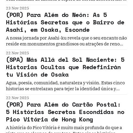
progresso da cidade é impulsionado pelo conflito e
23 Nov 2025
equilíbrio; a sua geografia é um campo de batalha
(POR) Para Além do Neón: As 5
constante entre a memória e o esquecimento...
Histórias Secretas que o Bairro de
Asahi, em Osaka, Esconde
A nossa jornada por Asahi-ku revela que o seu encanto não
reside em monumentos grandiosos ou atrações de renome
mundial. A sua magia está na sua coleção de histórias —
22 Nov 2025
sobre a resiliência humana face à natureza...
(SPA) Más Allá del Sol Naciente: 5
Historias Ocultas que Redefinirán
tu Visión de Osaka
Agua, poesía, comunidad, naturaleza y visión. Estas cinco
historias se entrelazan para tejer la identidad única y
resiliente del distrito de Asahi. Demuestran que el
22 Nov 2025
verdadero encanto de una ciudad a menudo se esconde en
(POR) Para Além do Cartão Postal:
los rincones ignorados por los mapas turísticos..
5 Histórias Secretas Escondidas no
Pico Vitória de Hong Kong
A história do Pico Vitória é muito mais profunda do que a