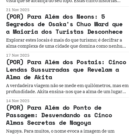
vista que se alcança do seu topo. Estas cinco histórias
revelam um lugar marcado por conflitos de classe,
21 Nov 2025
segregação racial, engenharia notável e as cicatrizes da
(POR) Para Além dos Neons: 5
guerra. O nome chinês do Pico, "Tai Ping Shan" , significa...
Segredos de Osaka's Chuo Ward que
a Maioria dos Turistas Desconhece
Explorar estes locais é mais do que turismo; é decifrar a
alma complexa de uma cidade que domina como nenhuma
outra a arte de ser, simultaneamente, antiga e
17 Nov 2025
vanguardista. Que histórias secretas e camadas de tempo
(POR) Para Além dos Postais: Cinco
se escondem sob a superfície das cidades que pensamos
Lendas Sussurradas que Revelam a
conhecer?
Alma de Akita
A verdadeira viagem não se mede em quilómetros, mas em
profundidade. Akita ensina-nos que a alma de um lugar
raramente grita dos seus postais mais famosos; ela
14 Nov 2025
sussurra a partir das suas histórias escondidas, dos seus
(POR) Para Além do Ponto de
sacrifícios fundadores e dos seus rituais quotidianos.
Passagem: Desvendando as Cinco
Almas Secretas de Nagoya
Nagoya. Para muitos, o nome evoca a imagem de um