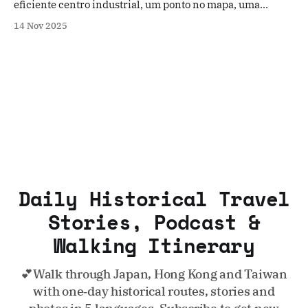
eficiente centro industrial, um ponto no mapa, uma
estação de trânsito conveniente no caminho para destinos
14 Nov 2025
mais célebres como as aldeias de Shirakawa-go ou as ruas
antigas de Takayama. Esta perceção, embora funcional, é
profundamente incompleta.
Daily Historical Travel
Stories, Podcast &
Walking Itinerary
💕Walk through Japan, Hong Kong and Taiwan
with one‑day historical routes, stories and