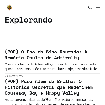
Explorando
(POR) O Eco do Sino Dourado: A
Memória Oculta de Admiralty
O nome chinês de Admiralty, deriva de um sino dourado
que outrora servia de alarme militar. Hoje, esse sino físico
desapareceu, mas o seu eco metafórico perdura. Já não é
24 Nov 2025
um alarme de guerra, mas um "som de alerta" contínuo,
(POR) Para Além do Brilho: 5
que lembra a cidade das complexas tensões que pulsam no
Histórias Secretas que Redefinem
seu coração...
Causeway Bay e Happy Valley
As paisagens urbanas de Hong Kong são palimpsestos,
com camadas de história à espera de serem descobertas. O