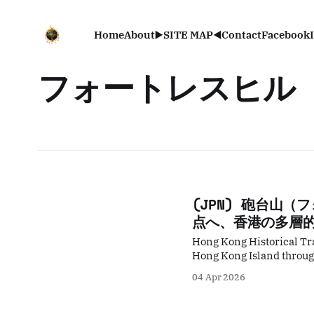
Home
About
▶️SITE MAP◀️
Contact
Facebook
フォートレスヒル
(JPN) 砲台山
点へ、香港の多層
Hong Kong Historical Tra
Hong Kong Island through 
harbours and neighbourho
04 Apr 2026
Travel StoriesLawrence MTRの律動に急かされる現代の通勤者は、かつての「East
Hill（東山）」が湛え
スポイント）の西端に位