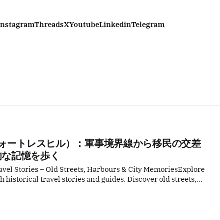
Instagram
Threads
X
Youtube
Linkedin
Telegram
（フォートレスヒル）：軍事境界線から移民の交差
的な記憶を歩く
vel Stories – Old Streets, Harbours & City MemoriesExplore
historical travel stories and guides. Discover old streets,
ods filled with memories and cultural heritage.Historical
ていた戦略的な沈黙に気づくことはない。香港島北岸、北角（ノー
置する「砲台山（フォートレスヒル）」は、今日では過密な住宅