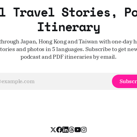
l Travel Stories, P
Itinerary
through Japan, Hong Kong and Taiwan with one‑day hi
stories and photos in 5 languages. Subscribe to get new
podcast and PDF itineraries by email.
Subscr