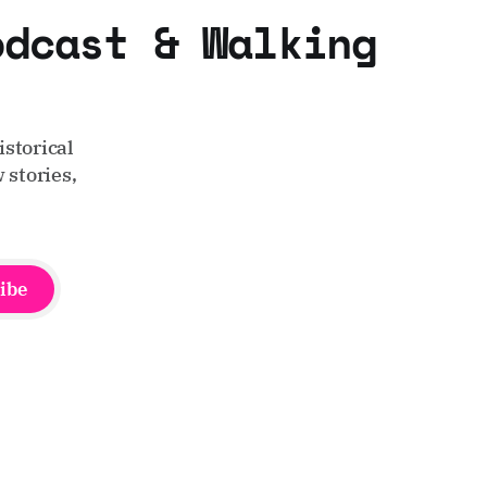
odcast & Walking
storical
 stories,
ibe