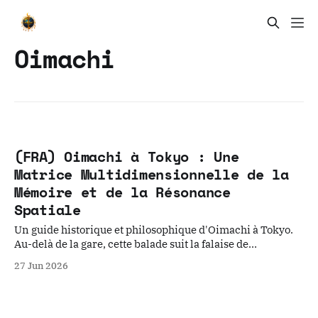
Oimachi
(FRA) Oimachi à Tokyo : Une
Matrice Multidimensionnelle de la
Mémoire et de la Résonance
Spatiale
Un guide historique et philosophique d'Oimachi à Tokyo.
Au-delà de la gare, cette balade suit la falaise de
Musashino pour révéler cinq nœuds cachés : les origines
27 Jun 2026
de Kofuku-ji, les dieux errants de Zao Gongen, le seuil
tragique de Suzugamori et les traces du temps profond.