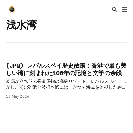
浅水湾
(JPN) レパルスベイ歴史散策：香港で最も美
しい湾に刻まれた100年の記憶と文学の余韻
豪邸が立ち並ぶ香港屈指の高級リゾート、レパルスベイ。し
かし、その砂浜と波打ち際には、かつて海賊を監視した砦
や、戦火を物語る軍事遺構、そしてかつての浅水湾ホテルに
13 May 2026
漂う文学の香りが今も息づいています。華やかさの裏側にあ
る、切なくも美しい「香港の記憶」を巡る歴史散策へと出か
けましょう。