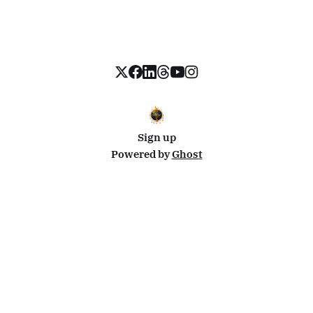
Sign up
Powered by
Ghost
Disclosure: This site uses affiliate links from Travelpayouts and Stay22. I may earn a commission on
bookings at no extra cost to you.