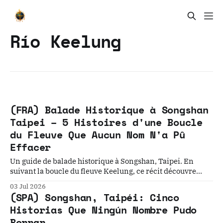
Río Keelung
(FRA) Balade Historique à Songshan
Taipei – 5 Histoires d'une Boucle
du Fleuve Que Aucun Nom N'a Pû
Effacer
Un guide de balade historique à Songshan, Taipei. En
suivant la boucle du fleuve Keelung, ce récit découvre
cinq couches de temps—de l'effacement autochtone aux
03 Jul 2026
temples réorientés, jusqu'aux aérodromes de guerre—
(SPA) Songshan, Taipéi: Cinco
offrant un voyage sensoriel à travers trois siècles de
Historias Que Ningún Nombre Pudo
transformations urbaines.
Borrar