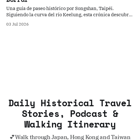
Una guía de paseo histórico por Songshan, Taipéi.
Siguiendo la curva del río Keelung, esta crónica descubre
cinco capas de tiempo—desde el borrado indígena y
03 Jul 2026
templos reorientados hasta aeródromos de guerra y
fábricas fantasma—, ofreciendo un viaje sensorial por tres
siglos de cambios urbanos.
Daily Historical Travel
Stories, Podcast &
Walking Itinerary
💕Walk through Japan, Hong Kong and Taiwan