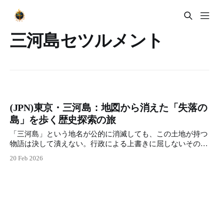
三河島セツルメント
(JPN)東京・三河島：地図から消えた「失落の
島」を歩く歴史探索の旅
「三河島」という地名が公的に消滅しても、この土地が持つ
物語は決して潰えない。行政による上書きに屈しないその生
命力こそが、真の「都市の強靭さ」である。 三河島の歴史
20 Feb 2026
は、我々に問いかける。効率化の名の下に、我々はどれほど
多くの「敗者の誇り」や「不都合な名前」を地底に埋めてき
たのか。