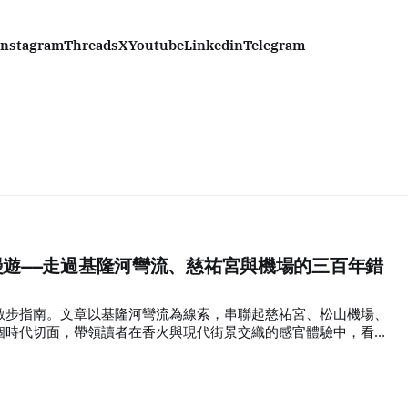
Instagram
Threads
X
Youtube
Linkedin
Telegram
遊——走過基隆河彎流、慈祐宮與機場的三百年錯
散步指南。文章以基隆河彎流為線索，串聯起慈祐宮、松山機場、
個時代切面，帶領讀者在香火與現代街景交織的感官體驗中，看見
時空變遷。