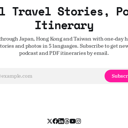
l Travel Stories, P
Itinerary
through Japan, Hong Kong and Taiwan with one‑day hi
stories and photos in 5 languages. Subscribe to get new
podcast and PDF itineraries by email.
Subscr