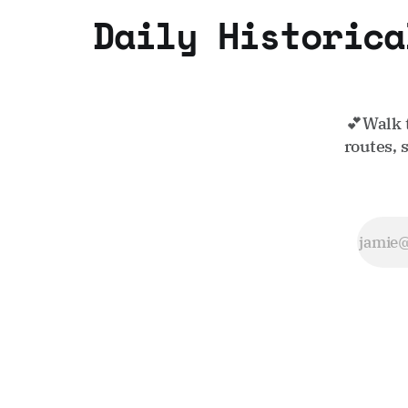
Daily Historica
💕Walk 
routes, 