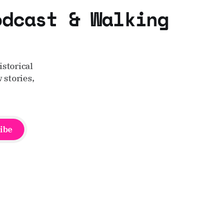
odcast & Walking
storical
 stories,
ibe