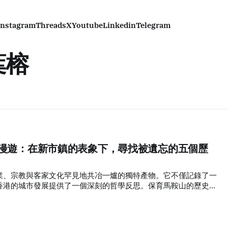
Instagram
Threads
X
Youtube
Linkedin
Telegram
葉榕
深度漫遊：在新市鎮的表象下，尋找被遺忘的五個歷
業、宗教與客家文化罕見地共冶一爐的獨特產物。它不僅記錄了一
香港的城市發展提供了一個深刻的哲學反思。保育馬鞍山的歷史遺
日漸殘破的建築，更是為了給我們這座高速運轉的現代化城市，尋
度。