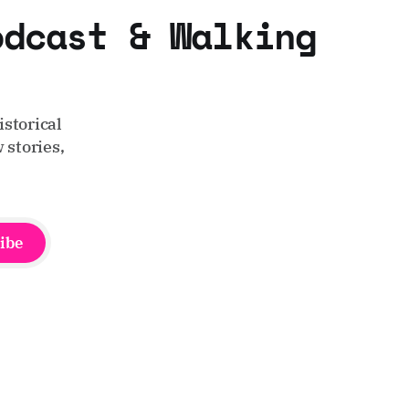
odcast & Walking
storical
 stories,
ibe