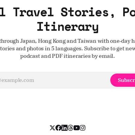
l Travel Stories, P
Itinerary
through Japan, Hong Kong and Taiwan with one‑day hi
stories and photos in 5 languages. Subscribe to get new
podcast and PDF itineraries by email.
Subscr