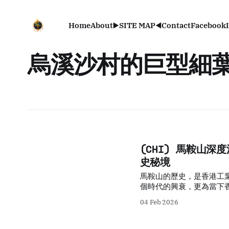
Home
About
▶️SITE MAP◀️
Contact
Facebook
烏溪沙村的巨型細
(CHI) 馬鞍山
史秘境
馬鞍山的歷史，是香港工
個時代的興衰，更為當下
產，不僅是為了保護那些
04 Feb 2026
回一份被遺忘的謙卑與溫