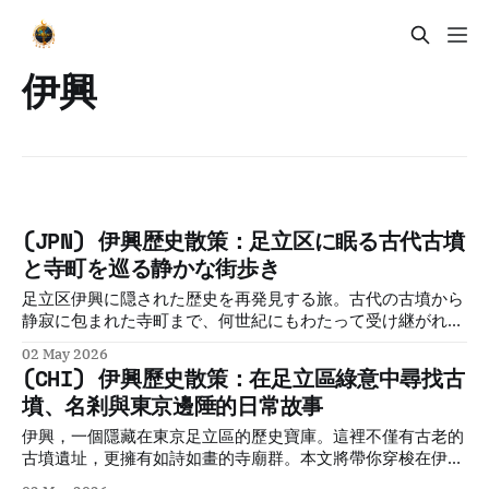
伊興
(JPN) 伊興歴史散策：足立区に眠る古代古墳
と寺町を巡る静かな街歩き
足立区伊興に隠された歴史を再発見する旅。古代の古墳から
静寂に包まれた寺町まで、何世紀にもわたって受け継がれて
きた伝統と文化が、今の街並みにどのように息づいているの
02 May 2026
かを詳しく紹介します。
(CHI) 伊興歷史散策：在足立區綠意中尋找古
墳、名剎與東京邊陲的日常故事
伊興，一個隱藏在東京足立區的歷史寶庫。這裡不僅有古老的
古墳遺址，更擁有如詩如畫的寺廟群。本文將帶你穿梭在伊興
的安靜巷弄，從遠古的祭祀記憶到現代的住宅生活，重新發現