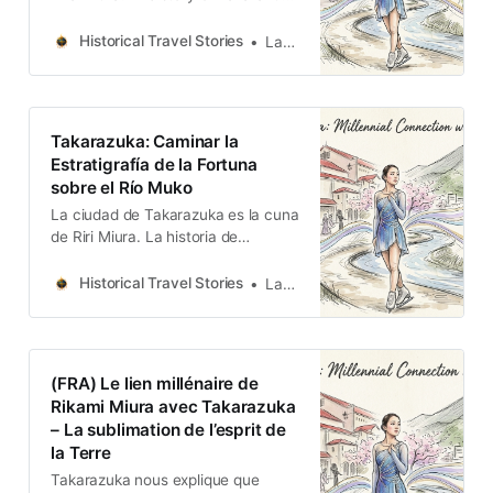
tells us that excellence is not
accidental; it is a contemporary
Historical Travel Stories
Lawrence
epic built layer by layer through the
reuse of failed experiments, the
sensitivity to primal nature, and the
artistic interpretation of traditional
Takarazuka: Caminar la
beliefs.
Estratigrafía de la Fortuna
sobre el Río Muko
La ciudad de Takarazuka es la cuna
de Riri Miura. La historia de
Takarazuka nos dice que la
excelencia no es casualidad;
Historical Travel Stories
Lawrence
mediante la combinación de
arquitectura y fe, la impresionante
danza sobre hielo de Riri Miura se
ha convertido en una obra maestra.
(FRA) Le lien millénaire de
Rikami Miura avec Takarazuka
– La sublimation de l’esprit de
la Terre
Takarazuka nous explique que