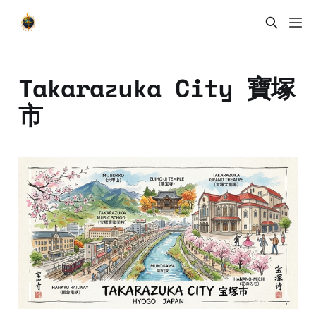
Takarazuka City 寶塚
市