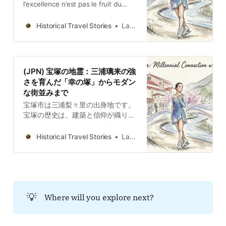
l’excellence n’est pas le fruit du
hasard ; c’est en réutilisant des
expériences ratées que Riri Miura
Historical Travel Stories
Lawrence
tisse une chorégraphie sur glace
époustouflante.
(JPN) 宝塚の地霊：三浦璃来の強
さを育んだ「幸の塚」からモダン
な街並みまで
宝塚市は三浦梨々里の出身地です。
宝塚の歴史は、建築と信仰が織りな
す中で、三浦梨々里の見事なアイス
ダンスが織り成されていることを物
Historical Travel Stories
Lawrence
語っています。卓越性とは偶然の産
物ではありません。それは、古代の
力の反転、失敗した実験の再利用、
原始的な自然への感受性、そして伝
統的な信仰の芸術的解釈を通して、
💡
Where will you explore next?
幾重にも積み重ねられてきた現代の
叙事詩なのです。