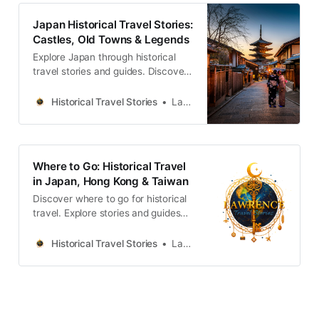
Japan Historical Travel Stories:
Castles, Old Towns & Legends
Explore Japan through historical
travel stories and guides. Discover
castles, old towns, rivers and local
legends across the country.
Historical Travel Stories
Lawrence
Where to Go: Historical Travel
in Japan, Hong Kong & Taiwan
Discover where to go for historical
travel. Explore stories and guides
from Japan, Hong Kong and
Taiwan, more destinations like the
Historical Travel Stories
Lawrence
UK and Korea coming soon.