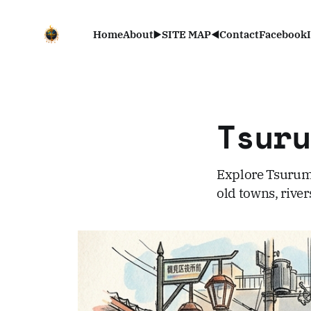
Home
About
▶️SITE MAP◀️
Contact
Facebook
Tsur
Explore Tsurumi-
old towns, river