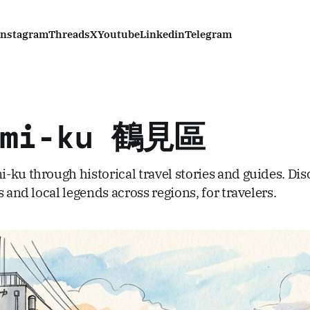
Instagram
Threads
X
Youtube
Linkedin
Telegram
umi-ku 鶴見區
ku through historical travel stories and guides. Disc
s and local legends across regions, for travelers.