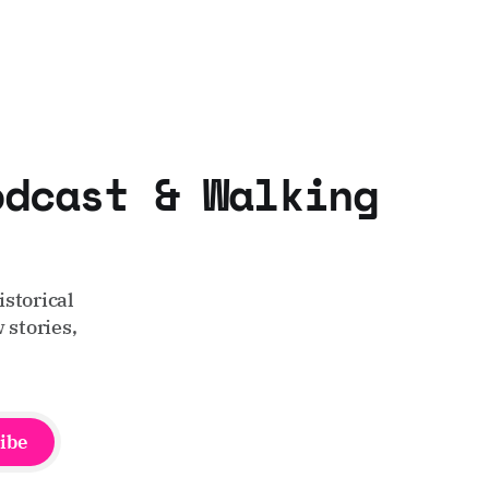
odcast & Walking
storical
 stories,
ibe