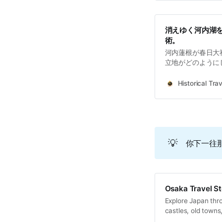
消えゆく河内湖
術。
河内蓮根が春日大
立地がどのように
いう地名と古代豪族
Historical Travel 
Historical Trav
StoriesExplore Jap
Discover castles, 
for travelers.H
景の下には、かつ
ています。現在の
💡
你下一往
れを克服した高度
事では、この地の
Osaka Travel St
Explore Japan thro
castles, old towns
travelers.