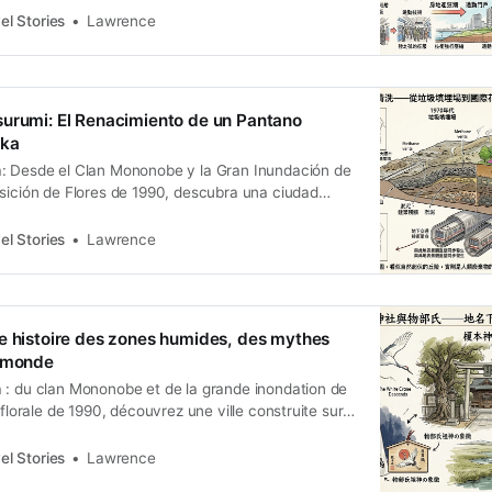
el Stories
Lawrence
urumi: El Renacimiento de un Pantano
aka
: Desde el Clan Mononobe y la Gran Inundación de
osición de Flores de 1990, descubra una ciudad
el tiempo recuperado.
el Stories
Lawrence
e histoire des zones humides, des mythes
u monde
 : du clan Mononobe et de la grande inondation de
 florale de 1990, découvrez une ville construite sur
s.
el Stories
Lawrence