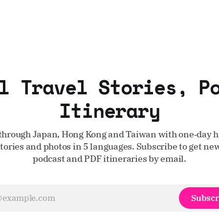
l Travel Stories, P
Itinerary
through Japan, Hong Kong and Taiwan with one‑day hi
stories and photos in 5 languages. Subscribe to get new
podcast and PDF itineraries by email.
Subscr