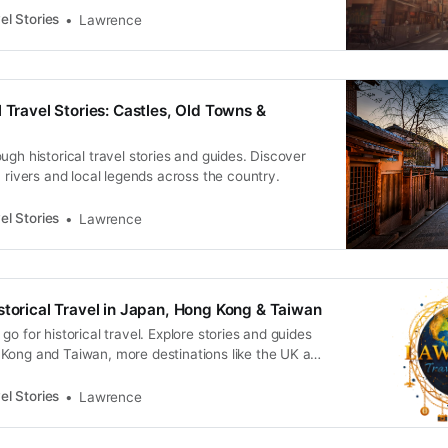
el Stories
Lawrence
 Travel Stories: Castles, Old Towns &
ugh historical travel stories and guides. Discover
, rivers and local legends across the country.
el Stories
Lawrence
storical Travel in Japan, Hong Kong & Taiwan
go for historical travel. Explore stories and guides
Kong and Taiwan, more destinations like the UK and
n.
el Stories
Lawrence