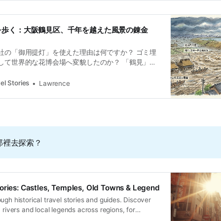
を歩く：大阪鶴見区、千年を越えた風景の錬金
社の「御用提灯」を使えた理由は何ですか？ ゴミ埋
して世界的な花博会場へ変貌したのか？ 「鶴見」と
・物部氏にはどんな関係がある？ Ultimate
Guide to Osaka: Districts, Culture, and Hidden
el Stories
Lawrence
an through historical travel stories and guides.
old towns, rivers and local legends across regions,
istorical Travel StoriesLawrence 鶴見緑地の穏やかな風
て「河内湖」と呼ばれた広大な湿地帯の記憶が眠っ
整然とした街並みは、絶え間ない水との闘いと、そ
那裡去探索？
な技術革新が幾重にも積み重なったものです。本記
地層に刻まれた歴史を「歩行」
ories: Castles, Temples, Old Towns & Legend
ugh historical travel stories and guides. Discover
, rivers and local legends across regions, for