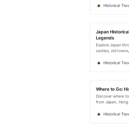
Historical Trav
Japan Historical
Legends
Explore Japan thro
castles, old towns
Historical Trav
Where to Go: Hi
Discover where to 
from Japan, Hong 
Korea coming soo
Historical Trav