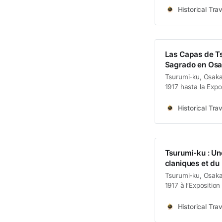
Historical Trav
Las Capas de Ts
Sagrado en Os
Tsurumi-ku, Osaka
1917 hasta la Exp
construida sobre 
Historical Trav
Tsurumi-ku : Un
claniques et d
Tsurumi-ku, Osaka
1917 à l’Exposition
le temps reconqui
Historical Trav