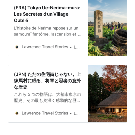
(FRA) Tokyo Ue-Nerima-mura:
Les Secrètes d’un Village
Oublié
L’histoire de Nerima repose sur un
samouraï fantôme, l’ascension et la
chute d’un radis, la sagesse d’une
ferme et l’emplacement d’une
Lawrence Travel Stories
Lawrence
statue.
(JPN) ただの住宅街じゃない。上
練馬村に眠る、将軍と忍者の意外
な歴史
これら 5 つの物語は、大都市東京の
歴史、その最も奥深く感動的な歴史
が、大根、屋敷を囲む木々、道端の
石仏、民間の伝説といった、非常に
Lawrence Travel Stories
Lawrence
壊れやすい形で、現代の都市のタイ
ムラインの静脈に断片のように散ら
ばっていることを伝えています。