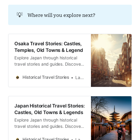
💡
Where will you explore next?
Osaka Travel Stories: Castles,
Temples, Old Towns & Legend
Explore Japan through historical
travel stories and guides. Discover
castles, old towns, rivers and local
legends across regions, for
Historical Travel Stories
Lawrence
travelers.
Japan Historical Travel Stories:
Castles, Old Towns & Legends
Explore Japan through historical
travel stories and guides. Discover
castles, old towns, rivers and local
legends across the country.
Historical Travel Stories
Lawrence