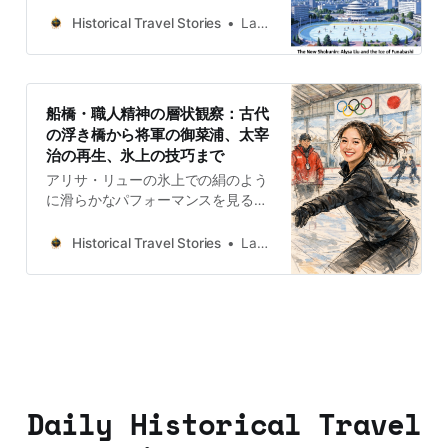
origines comme port du shogun à
son rôle de refuge pour Dazai
Historical Travel Stories
Lawrence
Osamu et à l’excellence du
patinage sur glace.
船橋・職人精神の層状観察：古代
の浮き橋から将軍の御菜浦、太宰
治の再生、氷上の技巧まで
アリサ・リューの氷上での絹のよう
に滑らかなパフォーマンスを見る
と、彼女の類まれな自信と技術はど
こから来るのかと思わずにはいられ
Historical Travel Stories
Lawrence
ません。調査によると、彼女は千葉
県船橋市でかなりの時間をトレーニ
ングに費やしていたことが分かりま
した。船橋の精神が、彼女の氷上で
の正確なエッジコントロールと「主
体性の覚醒」に融合しているので
す。
Daily Historical Travel