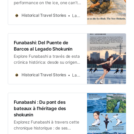
performance on the ice, one can’t
help but wonder where her unique
confidence and skill come from.
Historical Travel Stories
Lawrence
Research reveals that the spirit of
Funabashi merges with her precise
edge control and “awakening of
subjectivity” on the ice.
Funabashi: Del Puente de
Barcos al Legado Shokunin
Explore Funabashi a través de esta
crónica histórica: desde su origen
como puerto del Shogun hasta el
refugio de Dazai Osamu y la
Historical Travel Stories
Lawrence
excelencia del patinaje sobre hielo.
Funabashi : Du pont des
bateaux à l’héritage des
shokunin
Explorez Funabashi à travers cette
chronique historique : de ses