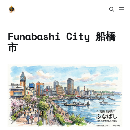
Funabashi City 船橋
市