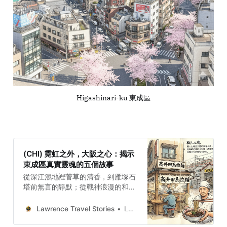
Higashinari-ku 東成區
(CHI) 霓虹之外，大阪之心：揭示
東成區真實靈魂的五個故事
從深江濕地裡菅草的清香，到雁塚石
塔前無言的靜默；從戰神浪漫的和
歌，到一碗拉麵蒸騰的熱氣，再到鐵
道旁溫泉的療癒水霧。這五個故事共
Lawrence Travel Stories
Lawrence
同編織出東成區從古至今的身份認