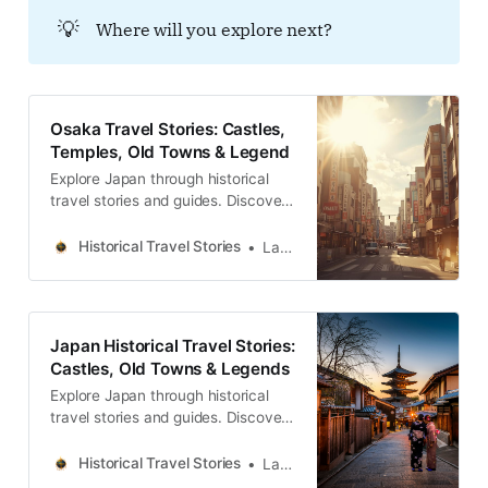
観光が見過ごしてきた、価値ある物
💡
Where will you explore next?
語のことなのです。東成区の建築、
食、そして精神文化の中に、私たち
はこの土地の歴史と、その呼びかけ
に応えてきた魂の、見事な結晶を発
見するのです。
Osaka Travel Stories: Castles,
Temples, Old Towns & Legend
Explore Japan through historical
travel stories and guides. Discover
castles, old towns, rivers and local
legends across regions, for
Historical Travel Stories
Lawrence
travelers.
Japan Historical Travel Stories:
Castles, Old Towns & Legends
Explore Japan through historical
travel stories and guides. Discover
castles, old towns, rivers and local
legends across the country.
Historical Travel Stories
Lawrence