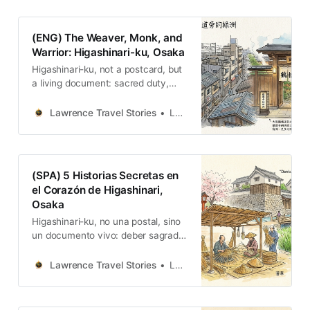
同，也告訴我們：歷史的偉大，不僅
存在於宏偉的城堡與華麗的殿堂中，
更深刻地烙印在庶民生活的每一個細
(ENG) The Weaver, Monk, and
節裡。
Warrior: Higashinari-ku, Osaka
Higashinari-ku, not a postcard, but
a living document: sacred duty,
personal grief, mythic
transformation, industrial grit, and
Lawrence Travel Stories
Lawrence
modern serenity.
(SPA) 5 Historias Secretas en
el Corazón de Higashinari,
Osaka
Higashinari-ku, no una postal, sino
un documento vivo: deber sagrado,
dolor personal, transformación
mítica, coraje industrial y serenidad
Lawrence Travel Stories
Lawrence
moderna.