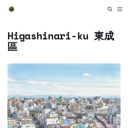
Higashinari-ku 東成
區