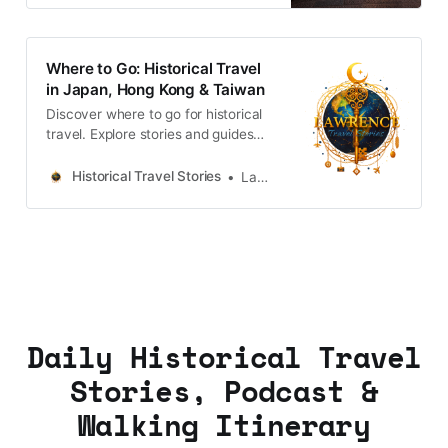
Where to Go: Historical Travel
in Japan, Hong Kong & Taiwan
Discover where to go for historical
travel. Explore stories and guides
from Japan, Hong Kong and
Taiwan, more destinations like the
Historical Travel Stories
Lawrence
UK and Korea coming soon.
Daily Historical Travel
Stories, Podcast &
Walking Itinerary