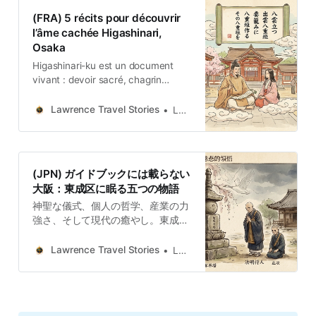
(FRA) 5 récits pour découvrir
l’âme cachée Higashinari,
Osaka
Higashinari-ku est un document
vivant : devoir sacré, chagrin
personnel, transformation
mythique, ténacité industrielle et
Lawrence Travel Stories
Lawrence
sérénité moderne.
(JPN) ガイドブックには載らない
大阪：東成区に眠る五つの物語
神聖な儀式、個人の哲学、産業の力
強さ、そして現代の癒やし。東成区
で出会った五つの物語は、この土地
の真の価値が、歴史の重なりの中に
Lawrence Travel Stories
Lawrence
こそ存在することを示してくれまし
た。 都市の本当の「隠れた宝石」と
は、物理的に見つけにくい場所のこ
とではありません。それは、主流の