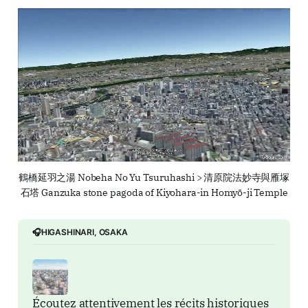
鶴橋延羽之湯 Nobeha No Yu Tsuruhashi > 清原院法妙寺與雁塚
石塔 Ganzuka stone pagoda of Kiyohara-in Homyō-ji Temple
🎧HIGASHINARI, OSAKA
Écoutez attentivement les récits historiques 