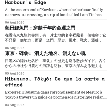
Harbour's Edge
At the eastern end of Kowloon, where the harbour finally
narrows to a crossing, a strip of land called Lam Tin has
quietly decided Hong Kong's fate more times than the
06 Aug 2026
history books record. Five stories. One gateway. The
藍田鯉魚門：穿越千年的命運之門
geography that made them all inevitable.
在香港東九龍的盡頭，有一片土地的名字裡藏著一個秘密：它
不只是一個地方，而是一道門。歷史、風水、戰火、遷徙，在
這裡一次又一次地匯聚、抉擇、穿越。
06 Aug 2026
東京・碑衾: 消えた地名、消えない魂
目黒区の隠れた名所「碑衾」の歴史を巡る散歩ガイド。古く
からの神社や旧農村の痕跡を訪ね、東京の深みある魅力を再
発見します。
05 Aug 2026
Hibusuma, Tōkyō: Ce que la carte a
effacé
Explorez Hibusuma dans l'arrondissement de Meguro à
Tokyo à travers un guide de promenade historique reliant
sanctuaires anciens, racines rurales oubliées et ruelles
04 Aug 2026
paisibles.