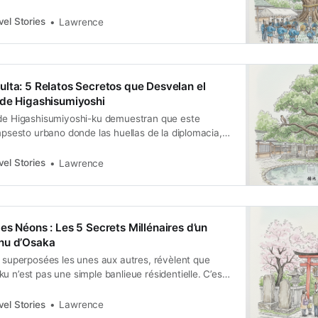
is the story of a gateway for international ideas, a
migrant artisans, a landscape alive with folklore…
el Stories
Lawrence
lta: 5 Relatos Secretos que Desvelan el
 de Higashisumiyoshi
 de Higashisumiyoshi-ku demuestran que este
impsesto urbano donde las huellas de la diplomacia,
eyenda, el arte y el comercio se superponen
 quien sabe dónde mirar.
el Stories
Lawrence
es Néons : Les 5 Secrets Millénaires d’un
nu d’Osaka
, superposées les unes aux autres, révèlent que
u n’est pas une simple banlieue résidentielle. C’est
 manuscrit où les routes antiques, les clans
el Stories
Lawrence