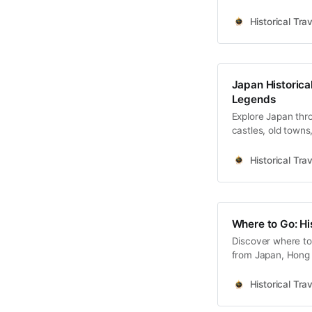
travelers.
Historical Trav
Japan Historical
Legends
Explore Japan thro
castles, old towns
Historical Trav
Where to Go: Hi
Discover where to 
from Japan, Hong 
Korea coming soo
Historical Trav