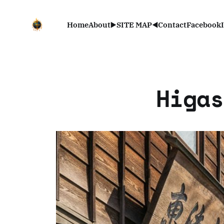
Home
About
▶️SITE MAP◀️
Contact
Facebook
Higa