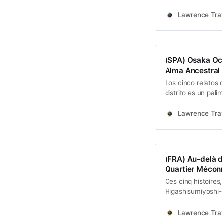
entire history. It 
melting pot for im
Lawrence Trav
(SPA) Osaka Ocu
Alma Ancestral
Los cinco relatos
distrito es un pal
la migración, la l
visiblemente para
Lawrence Trav
(FRA) Au-delà d
Quartier Mécon
Ces cinq histoires
Higashisumiyoshi-k
un palimpseste, un
fondateurs…
Lawrence Trav