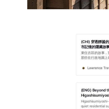
(CHI) 穿透
市記憶的隱藏故
東住吉區的故事，
那些在行政地圖上
點。古代承載國際
代市場；古代奠基
Lawrence Trav
續。這些在都市縫
命力最深刻、最永
(ENG) Beyond th
Higashisumiyosh
Higashisumiyoshi-k
quiet residential 