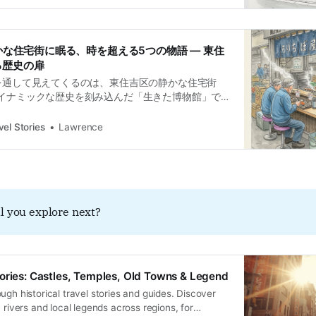
静かな住宅街に眠る、時を超える5つの物語 — 東住
る歴史の扉
を通して見えてくるのは、東住吉区の静かな住宅街
イナミックな歴史を刻み込んだ「生きた博物館」で
す。古代の国際ルート、渡来人の開拓精神、自然と
伝説、宮廷文化と農耕信仰の融合、そして現代の食
el Stories
Lawrence
み。これらすべてが、この土地に層となって積み重
たちが普段何気なく通り過ぎる場所にこそ、目を凝
くる、計り知れない価値が眠っているのです。
l you explore next?
ories: Castles, Temples, Old Towns & Legend
ugh historical travel stories and guides. Discover
, rivers and local legends across regions, for