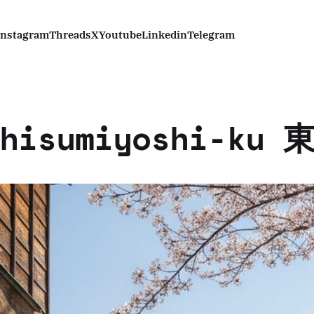
Instagram
Threads
X
Youtube
Linkedin
Telegram
shisumiyoshi-ku