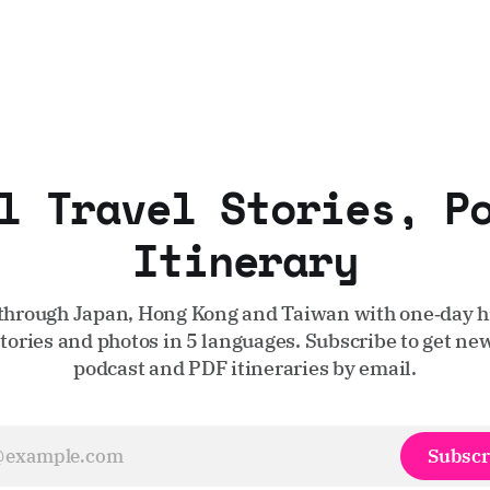
l Travel Stories, P
Itinerary
through Japan, Hong Kong and Taiwan with one‑day hi
stories and photos in 5 languages. Subscribe to get new
podcast and PDF itineraries by email.
Subscr