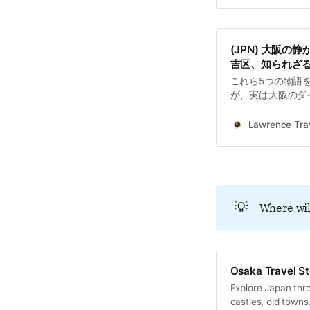
(JPN) 大阪の
吉区、知られざ
これら5つの物語
が、実は大阪のダ
あるという事実で
共に生きた人々の
Lawrence Trav
を支える力強い営
なっています。私
らすことで見えて
💡
Where wil
Osaka Travel St
Explore Japan thro
castles, old towns