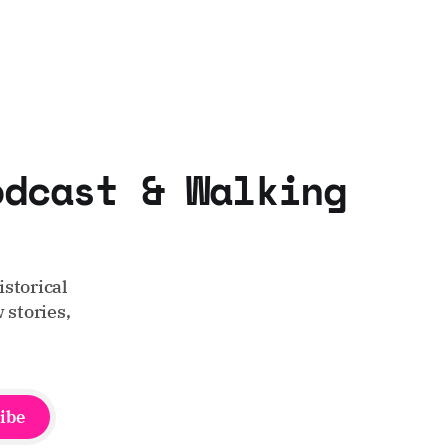
odcast & Walking
storical
 stories,
ibe