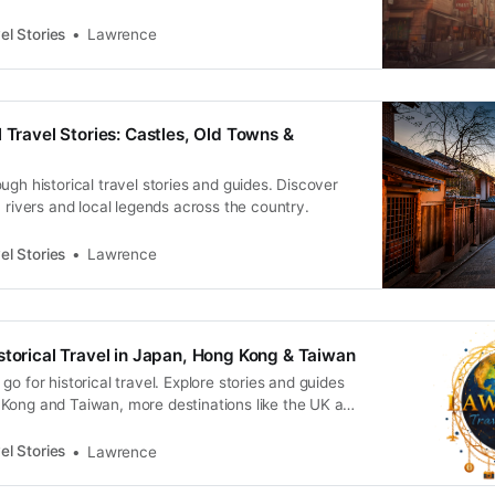
el Stories
Lawrence
 Travel Stories: Castles, Old Towns &
ugh historical travel stories and guides. Discover
, rivers and local legends across the country.
el Stories
Lawrence
storical Travel in Japan, Hong Kong & Taiwan
go for historical travel. Explore stories and guides
Kong and Taiwan, more destinations like the UK and
n.
el Stories
Lawrence