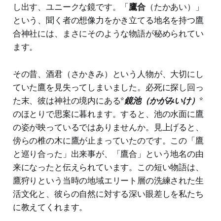
し出す、ユニークな鏡です。「
鷹合
（たかあい）」
という、聞く者の想像力をかき立てる地名を持つ鷹
合神社には、まさにそのような物語が秘められてい
ます。
その昔、酒君（さかきみ）という人物が、大切にし
ていた鷹を見失ってしまいました。必死に探し回っ
た末、彼は神社の境内にある*
鏡池（かがみいけ）
*
のほとりで思案に暮れます。すると、池の水面に鷹
の姿が映っているではありませんか。見上げると、
傍らの椎の木に鷹が止まっていたのです。この「鷹
と巡り合った」出来事が、「鷹合」という地名の由
来になったと伝えられています。この短い物語は、
鷹狩りという当時の地域エリート層の洗練された生
活文化と、彼らの自然に対する深い眼差しを私たち
に教えてくれます。