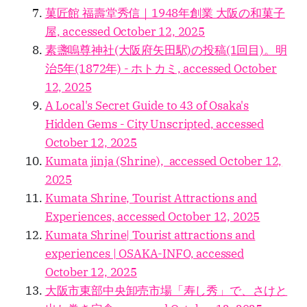
菓匠館 福壽堂秀信｜1948年創業 大阪の和菓子
屋, accessed October 12, 2025
素盞嗚尊神社(大阪府矢田駅)の投稿(1回目)。明
治5年(1872年) - ホトカミ, accessed October
12, 2025
A Local's Secret Guide to 43 of Osaka's
Hidden Gems - City Unscripted, accessed
October 12, 2025
Kumata jinja (Shrine), accessed October 12,
2025
Kumata Shrine, Tourist Attractions and
Experiences, accessed October 12, 2025
Kumata Shrine| Tourist attractions and
experiences | OSAKA-INFO, accessed
October 12, 2025
大阪市東部中央卸売市場「寿し秀」で、さけと