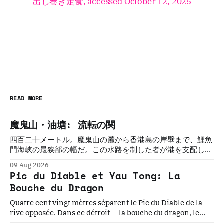
出し巻き定食, accessed October 12, 2025
READ MORE
魔鬼山・油塘: 流転の関
四百二十メートル。魔鬼山の麓から香港島の岸壁まで、鯉魚
門海峡の最狭部の幅だ。この水路を制した者が港を支配し
た。制した者は必ず、変えられた。三百年にわたって五つの
09 Aug 2026
文明がこの関を守ろうとし、誰も守れなかった。
Pic du Diable et Yau Tong: La
Bouche du Dragon
Quatre cent vingt mètres séparent le Pic du Diable de la
rive opposée. Dans ce détroit — la bouche du dragon, le
seuil oriental du port de Victoria — cinq civilisations ont