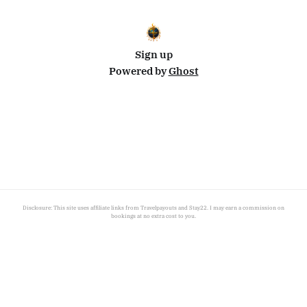
Sign up
Powered by
Ghost
Disclosure: This site uses affiliate links from Travelpayouts and Stay22. I may earn a commission on
bookings at no extra cost to you.