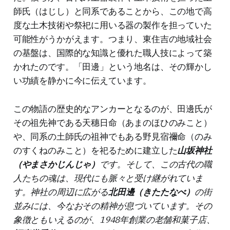
師氏（はじし）と同系であることから、この地で高
度な土木技術や祭祀に用いる器の製作を担っていた
可能性がうかがえます。つまり、東住吉の地域社会
の基盤は、国際的な知識と優れた職人技によって築
かれたのです。「田邊」という地名は、その輝かし
い功績を静かに今に伝えています。
この物語の歴史的なアンカーとなるのが、田邊氏が
その祖先神である天穗日命（あまのほひのみこと）
や、同系の土師氏の祖神でもある野見宿禰命（のみ
のすくねのみこと）を祀るために建立した
山坂神社
（やまさかじんじゃ）
です。そして、この古代の職
人たちの魂は、現代にも脈々と受け継がれていま
す。神社の周辺に広がる
北田邊（きたたなべ）
の街
並みには、今なおその精神が息づいています。その
象徴ともいえるのが、1948年創業の老舗和菓子店、