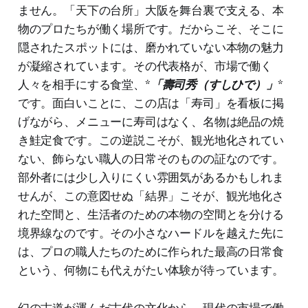
ません。「天下の台所」大阪を舞台裏で支える、本
物のプロたちが働く場所です。だからこそ、そこに
隠されたスポットには、磨かれていない本物の魅力
が凝縮されています。その代表格が、市場で働く
人々を相手にする食堂、*
「壽司秀（すしひで）」
*
です。面白いことに、この店は「寿司」を看板に掲
げながら、メニューに寿司はなく、名物は絶品の焼
き鮭定食です。この逆説こそが、観光地化されてい
ない、飾らない職人の日常そのものの証なのです。
部外者には少し入りにくい雰囲気があるかもしれま
せんが、この意図せぬ「結界」こそが、観光地化さ
れた空間と、生活者のための本物の空間とを分ける
境界線なのです。その小さなハードルを越えた先に
は、プロの職人たちのために作られた最高の日常食
という、何物にも代えがたい体験が待っています。
幻の古道が運んだ古代の文化から、現代の市場で働