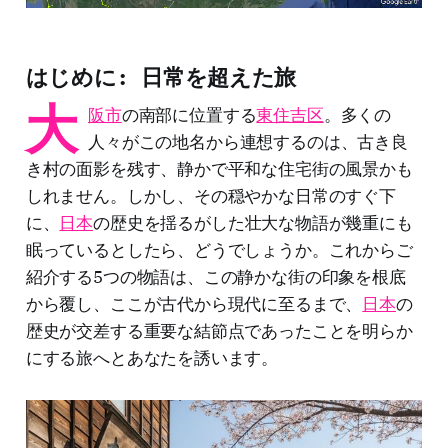
はじめに: 日常を超えた旅
大
阪市
の南部に位置する
東住吉区
。多くの
人々がこの地名から連想するのは、古き良
き村の面影を残す、静かで平和な住宅街の風景かも
しれません。しかし、その穏やかな日常のすぐ下
に、
日本
の歴史を揺るがした壮大な物語が幾重にも
眠っているとしたら、どうでしょうか。これからご
紹介する5つの物語は、この静かな街の印象を根底
から覆し、ここが古代から現代に至るまで、
日本
の
歴史が交差する重要な結節点であったことを明らか
にする旅へとあなたを誘います。