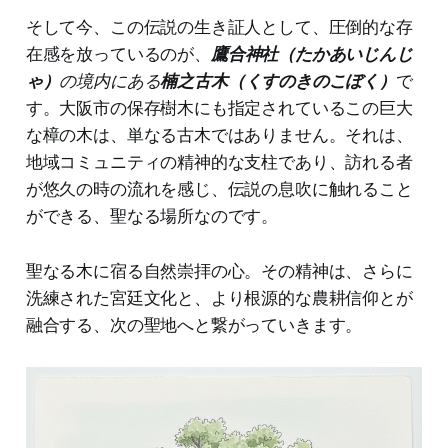
そして今、この伝説の生き証人として、圧倒的な存
在感を放っているのが、
鷹合神社（たかあいじんじ
ゃ）
の境内にある
楠之古木（くすのきのこぼく）
で
す。大阪市の保存樹木にも指定されているこの巨大
な樟の木は、単なる古木ではありません。それは、
地域コミュニティの精神的な支柱であり、訪れる者
が悠久の時の流れを感じ、伝説の息吹に触れること
ができる、聖なる場所なのです。
聖なる木に宿る自然崇拝の心。その精神は、さらに
洗練された宮廷文化と、より根源的な農耕信仰とが
融合する、次の聖地へと繋がっていきます。