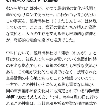
都から離れた郊外が、かつて最先端の文化が花開く
華やかなサロンであった—。にわかには信じがたい
この事実を、熊野田神社（くまたじんじゃ）は体現
しています。ここは、宮廷の貴族たちが嗜んだ高尚
な芸術と、人々の生存を支える最も根源的な信仰と
が、奇跡的な融合を遂げた場所でした。
中世において、熊野田神社は「連歌（れんが）」と
呼ばれる、複数人で句を詠み繋いでいく集団創作詩
の有名な拠点でした。京都の公家とも密接な交流が
あり、この地が文化的な辺境ではなく、洗練された
文芸活動の中心地であったことを物語っています。
一方で、この神社が今に伝える最も重要な伝統が、
国の重要無形民俗文化財にも指定されている*
御田植
神事（おたうえしんじ）
*です。毎年4月13日に行わ
れるこの神事は、五穀豊穣を祈る神聖な稲作儀式で