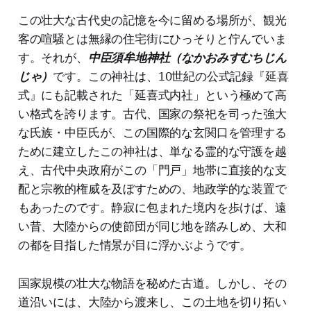
この壮大な古代史の記憶を今に留める場所が、観光
客の喧騒とは無縁の住宅街にひっそりと佇んでいま
す。それが、
中臣須牟地神社（なかおみすむちじん
じゃ）
です。この神社は、10世紀の公式記録『延喜
式』にも記載された「延喜式内社」という極めて高
い格式を誇ります。古代、国家の祭祀を司った強大
な氏族・中臣氏が、この国際的な玄関口を管理する
ために建立したこの神社は、単なる霊的な守護を越
え、古代中央政府がこの「門戸」地帯に直接的な支
配と宗教的権威を及ぼすための、地政学的な装置で
もあったのです。静寂に包まれた境内を歩けば、遠
い昔、大陸からの使節団が同じ地を踏みしめ、大和
の都を目指した情景が目に浮かぶようです。
国家規模の壮大な物語を秘めた古道。しかし、その
道沿いには、大陸から渡来し、この土地を切り拓い