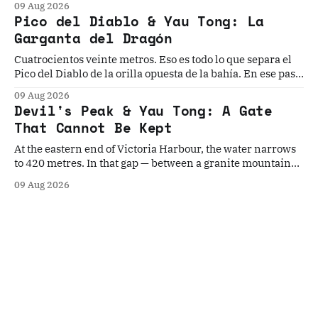
09 Aug 2026
cru pouvoir s'établir durablement. Aucune n'y est
Pico del Diablo & Yau Tong: La
parvenue.
Garganta del Dragón
Cuatrocientos veinte metros. Eso es todo lo que separa el
Pico del Diablo de la orilla opuesta de la bahía. En ese paso
angosto, la mayor flota pirata de la historia construyó su
09 Aug 2026
dinastía, el Imperio Británico instaló el último torpedo
Devil's Peak & Yau Tong: A Gate
guiado del mundo...
That Cannot Be Kept
At the eastern end of Victoria Harbour, the water narrows
to 420 metres. In that gap — between a granite mountain
named for its fearsome pirate and a gun cliff built to
09 Aug 2026
contain the world's last Brennan torpedo