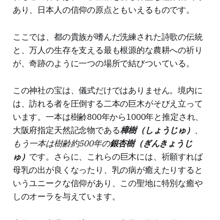
あり、日本人の信仰の原点ともいえるものです。
ここでは、都の貴族が嗜んだ洗練された詩歌の伝統
と、万人の生存を支える最も根源的な農耕への祈り
が、奇跡のように一つの場所で結びついている。
この神社の宝は、儀式だけではありません。境内に
は、訪れる者を圧倒する二本の巨木がそびえ立って
います。一本は樹齢800年から1000年と推定され、
大阪府指定天然記念物である
樟樹（しょうじゅ）
、
もう一本は樹齢約500年の
銀杏樹（ぎんきょうじ
ゅ）
です。さらに、これらの巨木には、祈願すれば
母乳の出が良くなったり、乳の病が癒えたりすると
いうユニークな信仰があり、この聖地に特別な癒や
しのオーラを与えています。