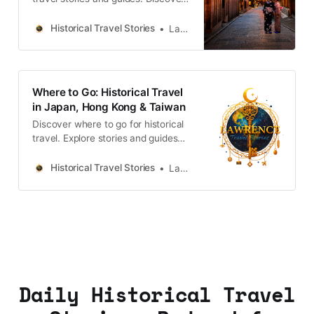
castles, old towns, rivers and local
legends across the country.
Historical Travel Stories
Lawrence
Where to Go: Historical Travel
in Japan, Hong Kong & Taiwan
Discover where to go for historical
travel. Explore stories and guides
from Japan, Hong Kong and
Taiwan, more destinations like the
Historical Travel Stories
Lawrence
UK and Korea coming soon.
Daily Historical Travel