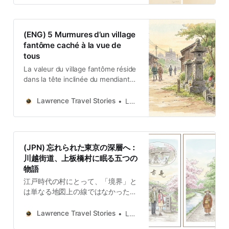
(ENG) 5 Murmures d’un village
fantôme caché à la vue de
tous
La valeur du village fantôme réside
dans la tête inclinée du mendiant
Rokuzō et dans la foi silencieuse
des pierres sur son chemin.
Lawrence Travel Stories
Lawrence
(JPN) 忘れられた東京の深層へ：
川越街道、上板橋村に眠る五つの
物語
江戸時代の村にとって、「境界」と
は単なる地図上の線ではなかった。
それは寺社仏閣によって定められ、
人々に加護と目的意識を与える精神
Lawrence Travel Stories
Lawrence
的な枠組みそのものであった。広大