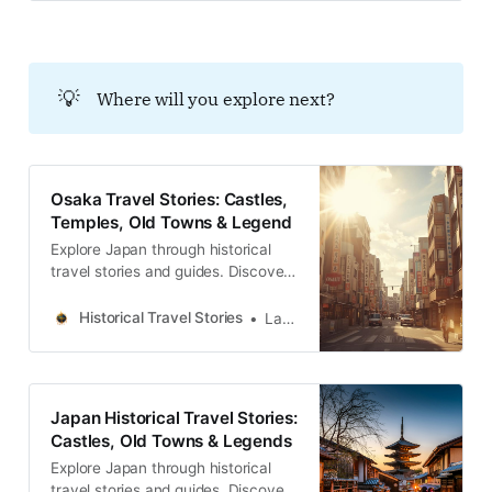
だった上板橋村の歴史的版図を理解
するためには、この「聖なる地理」
を読み解かねばならない。
💡
Where will you explore next?
Osaka Travel Stories: Castles,
Temples, Old Towns & Legend
Explore Japan through historical
travel stories and guides. Discover
castles, old towns, rivers and local
legends across regions, for
Historical Travel Stories
Lawrence
travelers.
Japan Historical Travel Stories:
Castles, Old Towns & Legends
Explore Japan through historical
travel stories and guides. Discover