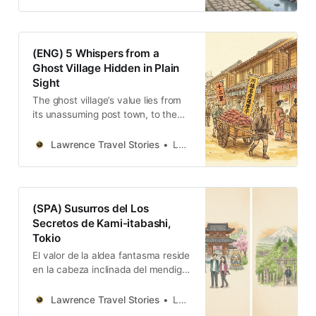
神佛的樸素依賴，以及農業運輸的日
常點滴。這是一條屬於平民的古道，
承載著比官方歷史更為真切的生活重
量。
(ENG) 5 Whispers from a
Ghost Village Hidden in Plain
Sight
The ghost village’s value lies from
its unassuming post town, to the
bowed head of the beggar Rokuzō,
to the silent faith of its roadside
Lawrence Travel Stories
Lawrence
stones.
(SPA) Susurros del Los
Secretos de Kami-itabashi,
Tokio
El valor de la aldea fantasma reside
en la cabeza inclinada del mendigo
Rokuzō y en la fe silenciosa de las
piedras de su camino.
Lawrence Travel Stories
Lawrence