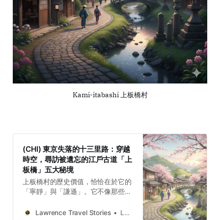
Kami-itabashi 上板橋村
(CHI) 東京失落的十三里路：穿越
時空，尋訪被遺忘的江戶古道「上
板橋」五大秘境
上板橋村的歷史價值，恰恰在於它的
「寧靜」與「謙遜」。它不像那些官
方欽定的大驛站般顯赫，卻更真實地
記錄了普通旅人的短暫休憩、庶民對
Lawrence Travel Stories
Lawrence