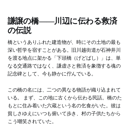
謙譲の橋――川辺に伝わる救済
の伝説
橋というありふれた建造物が、時にその土地の最も
深い哲学を宿すことがある。旧川越街道が石神井川
を渡る地点に架かる「下頭橋（げどばし）」は、単
なる交通路ではなく、謙虚さと救済を象徴する魂の
記念碑として、今も静かに佇んでいる。
この橋の名には、二つの異なる物語が織り込まれて
いる。 まず、この地に古くから伝わる民話。橋のた
もとに住み着いた六蔵という名の乞食がいた。彼は
貧しさゆえにいつも俯いて歩き、村の子供たちから
こう嘲笑されていた。