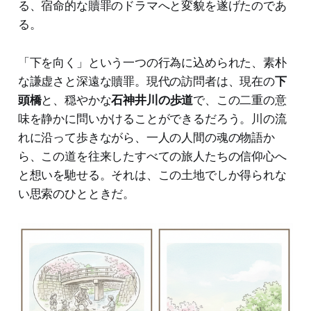
る、宿命的な贖罪のドラマへと変貌を遂げたのであ
る。
「下を向く」という一つの行為に込められた、素朴
な謙虚さと深遠な贖罪。現代の訪問者は、現在の
下
頭橋
と、穏やかな
石神井川の歩道
で、この二重の意
味を静かに問いかけることができるだろう。川の流
れに沿って歩きながら、一人の人間の魂の物語か
ら、この道を往来したすべての旅人たちの信仰心へ
と想いを馳せる。それは、この土地でしか得られな
い思索のひとときだ。