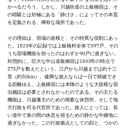
かべるだろう。しかし、川越街道の上板橋宿は、そ
の喧騒とは対極にある「静けさ」によってその本質
を定義される、稀有な場所であった。
その理由は、宿場の規模と、その特異な役割にあっ
た。1823年の記録では上板橋村全体で397戸、その
うち宿場機能を担ったのはわずか90戸に過ぎない。
対照的に、巨大な中山道板橋宿は1843年の時点で
573戸を数えたという。江戸から川越までは約十三
里（約50km）。健脚な旅人ならば一日で踏破でき
る距離ゆえ、上板橋宿には本陣のような大規模な宿
泊施設は必要とされなかったのである。その主たる
機能は、川越藩主のための簡素な休憩所、そして地
方行政を司る代官所であった。旅人にとっては、長
い道中で束の間の休息を得るための静かな中継地に
過ぎなかった。この行政拠点としての顔と、つかの