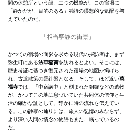
間の休憩所という顔。二つの機能が、この宿場に
「静かだが、目的のある」独特の瞑想的な気配を与
えていたのだ。
「相当寧静の街景」
かつての宿場の面影を求める現代の探訪者は、まず
弥生町にある
法華稲荷
を訪れるとよい。そこには、
歴史考証に基づき復元された宿場の地図が掲げら
れ、古道散策の羅針盤となる。そして、ほど近い
萬
福寺
では、「中宿講中」と刻まれた銅鑼などの遺物
が、かつてこの地に息づいていた共同体の信仰と生
活の確かな証として、静かに時の流れを伝えてい
る。この静寂の通りには、旅人の記憶のみならず、
より深い人間の情念の物語もまた、眠っているの
だ。