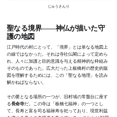
じゅうさんり
聖なる境界――神仏が描いた守
護の地図
江戸時代の村にとって、「境界」とは単なる地図上
の線ではなかった。それは寺社仏閣によって定めら
れ、人々に加護と目的意識を与える精神的な枠組み
そのものであった。広大だった上板橋村の歴史的版
図を理解するためには、この「聖なる地理」を読み
解かねばならない。
その要となる場所の一つが、旧村域の常盤台に座す
る
長命寺
だ。この寺は「板橋七福神」の一つとし
て、長寿と富を司る福禄寿を祀っており、現世利益