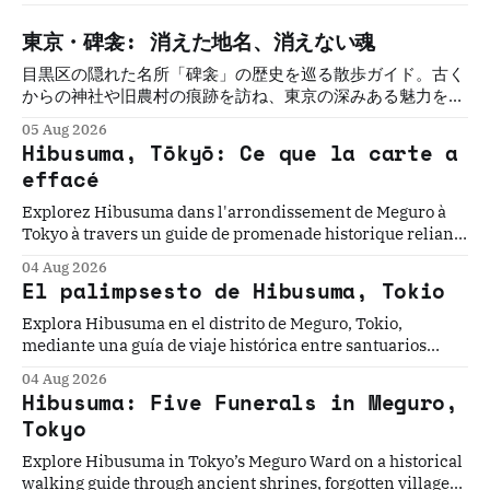
東京・碑衾: 消えた地名、消えない魂
目黒区の隠れた名所「碑衾」の歴史を巡る散歩ガイド。古く
からの神社や旧農村の痕跡を訪ね、東京の深みある魅力を再
発見します。
05 Aug 2026
Hibusuma, Tōkyō: Ce que la carte a
effacé
Explorez Hibusuma dans l'arrondissement de Meguro à
Tokyo à travers un guide de promenade historique reliant
sanctuaires anciens, racines rurales oubliées et ruelles
04 Aug 2026
paisibles.
El palimpsesto de Hibusuma, Tokio
Explora Hibusuma en el distrito de Meguro, Tokio,
mediante una guía de viaje histórica entre santuarios
antiguos, antiguos orígenes rurales y tranquilas calles
04 Aug 2026
residenciales.
Hibusuma: Five Funerals in Meguro,
Tokyo
Explore Hibusuma in Tokyo’s Meguro Ward on a historical
walking guide through ancient shrines, forgotten village