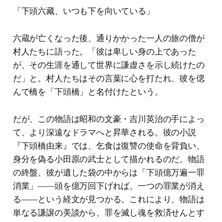
「下頭六藏、いつも下を向いている」
六蔵が亡くなった後、通りかかった一人の旅の僧が
村人たちに語った。「彼は卑しい身の上であった
が、その生涯を通して世界に謙虚さを示し続けたの
だ」と。村人たちはその言葉に心を打たれ、彼を偲
んで橋を「下頭橋」と名付けたという。
だが、この物語は昭和の文豪・吉川英治の手によっ
て、より深遠なドラマへと昇華される。彼の小説
『下頭橋由来』では、乞食は復讐の使命を背負い、
身分を偽る小田原の武士として描かれるのだ。物語
の終盤、彼が遺した袋の中からは「下頭億万遍一罪
消業」――頭を億万回下げれば、一つの罪業が消え
る――という経文が見つかる。これにより、物語は
単なる謙譲の美談から、罪を滅し魂を救済せんとす