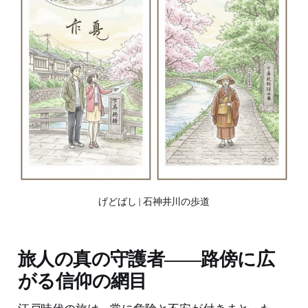
げどばし | 石神井川の歩道
旅人の真の守護者――路傍に広
がる信仰の網目