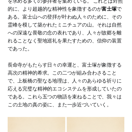
を求める多くの参拝者を集めている。 これとは対照
的に、より超越的な精神性を象徴するのが
富士塚
で
ある。富士山への登拝が叶わぬ人々のために、その
霊峰を模して築かれたミニチュアの山。それは自然
への深遠な畏敬の念の表れであり、人々が故郷を離
れることなく聖地巡礼を果たすための、信仰の装置
であった。
長命寺がもたらす日々の幸運と、富士塚が象徴する
高次の精神的希求。この二つが組み合わさること
で、上板橋の聖なる地理は、人々のあらゆる祈りに
応える完璧な精神的エコシステムを形成していたの
である。これら五つの物語を束ねることで、我々は
この土地の真の姿に、また一歩近づいていく。