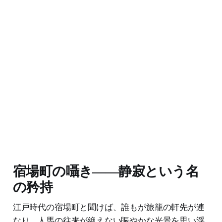
宿場町の囁き――静寂という名
の矜持
江戸時代の宿場町と聞けば、誰もが旅籠の軒先が連
なり、人馬の往来が絶えない賑やかな光景を思い浮