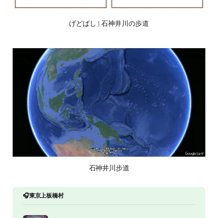
げどばし | 石神井川の歩道
石神井川步道
🎧東京上板橋村