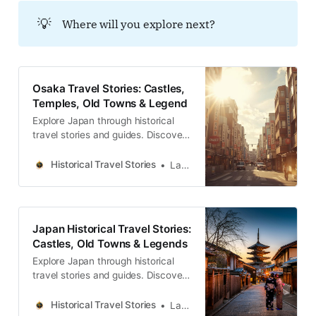
る。
💡
Where will you explore next?
Osaka Travel Stories: Castles,
Temples, Old Towns & Legend
Explore Japan through historical
travel stories and guides. Discover
castles, old towns, rivers and local
legends across regions, for
Historical Travel Stories
Lawrence
travelers.
Japan Historical Travel Stories:
Castles, Old Towns & Legends
Explore Japan through historical
travel stories and guides. Discover
castles, old towns, rivers and local
legends across the country.
Historical Travel Stories
Lawrence