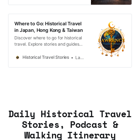
Where to Go: Historical Travel
in Japan, Hong Kong & Taiwan
Discover where to go for historical
travel. Explore stories and guides
from Japan, Hong Kong and
Taiwan, more destinations like the
Historical Travel Stories
Lawrence
UK and Korea coming soon.
Daily Historical Travel
Stories, Podcast &
Walking Itinerary