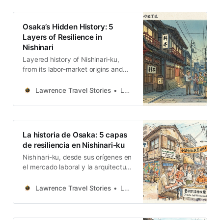
（Authenticity）的稀缺——這裡不
提供精心打磨的風景，只提供關於生
存與韌性的真實切片。
Osaka’s Hidden History: 5
Layers of Resilience in
Nishinari
Layered history of Nishinari-ku,
from its labor-market origins and
Taisho architecture to its modern
artistic rebirth and culinary soul
Lawrence Travel Stories
Lawrence
food.
La historia de Osaka: 5 capas
de resiliencia en Nishinari-ku
Nishinari-ku, desde sus orígenes en
el mercado laboral y la arquitectura
Taisho hasta su renacimiento
artístico moderno y su comida
Lawrence Travel Stories
Lawrence
culinaria para el alma.