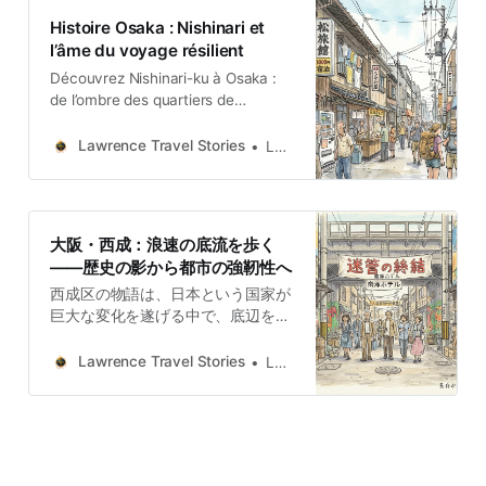
Histoire Osaka : Nishinari et
l’âme du voyage résilient
Découvrez Nishinari-ku à Osaka :
de l’ombre des quartiers de
bâtisseurs à sa résilience culturelle.
Un récit historique sur l’âme
Lawrence Travel Stories
Lawrence
ouvrière du Japon.
大阪・西成：浪速の底流を歩く
——歴史の影から都市の強靭性へ
西成区の物語は、日本という国家が
巨大な変化を遂げる中で、底辺を支
えた人々の生存、創造、そして希望
の叙事詩である。ここは単なる「過
Lawrence Travel Stories
Lawrence
去の遺物」ではない。経済の衰退や
社会的な周縁化に直面しながらも、
アートや文化を通じて自己を癒や
し、再生し続ける「都市の靭性（レ
ジリエンス）」を体現する場所であ