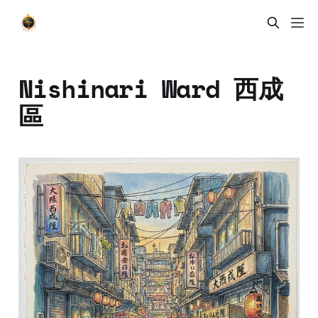
Nishinari Ward 西成
區