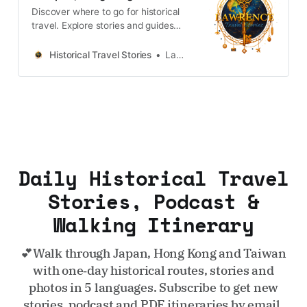
Discover where to go for historical
travel. Explore stories and guides
from Japan, Hong Kong and
Taiwan, more destinations like the
Historical Travel Stories
Lawrence
UK and Korea coming soon.
Daily Historical Travel
Stories, Podcast &
Walking Itinerary
💕Walk through Japan, Hong Kong and Taiwan
with one‑day historical routes, stories and
photos in 5 languages. Subscribe to get new
stories, podcast and PDF itineraries by email.