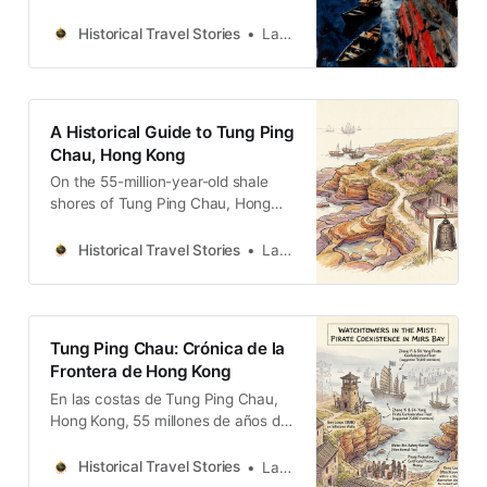
藏著一段被海浪沖刷過的往事。東平
洲，這座孤懸於香港最東北端的邊陲
Historical Travel Stories
Lawrence
島嶼，不僅是地質學上的奇蹟，更是
無數靈魂交織的命運轉角。 從清初遷
界令下的文明斷裂，到大鵬灣海盜橫
行時的自衛守望；從二戰硝煙中掩護
A Historical Guide to Tung Ping
文人的秘密航線，到冷戰夜色裡奔赴
Chau, Hong Kong
自由的驚濤駭浪，最後歸於那場橫跨
On the 55-million-year-old shale
半個地球的全球遷徙。這條路線將帶
shores of Tung Ping Chau, Hong
領您踏上這座「歷史的避風港」，在
Kong’s remote northeast island,
色彩斑斕的岩層與廢圮的石屋間，聽
history unfolds. From pirate raids
見那些關於生存、博弈與離散的真實
Historical Travel Stories
Lawrence
and WWII rescue missions to Cold
低語。讓我們一起走進這座時間的迷
War escapes and global migrations,
宮，看見地圖邊緣最剛毅的人文風
this “historical haven” reveals
景。
resilient tales of survival amidst
Tung Ping Chau: Crónica de la
stunning geological wonders.
Frontera de Hong Kong
En las costas de Tung Ping Chau,
Hong Kong, 55 millones de años de
geología narran historias de
supervivencia. Entre rocas
Historical Travel Stories
Lawrence
sedimentarias y ruinas, surgen