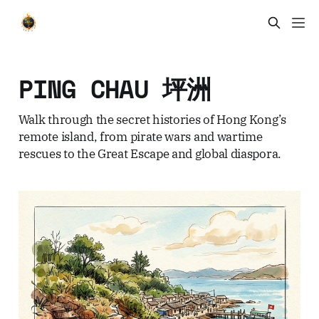
PING CHAU 坪洲
Walk through the secret histories of Hong Kong’s
remote island, from pirate wars and wartime
rescues to the Great Escape and global diaspora.