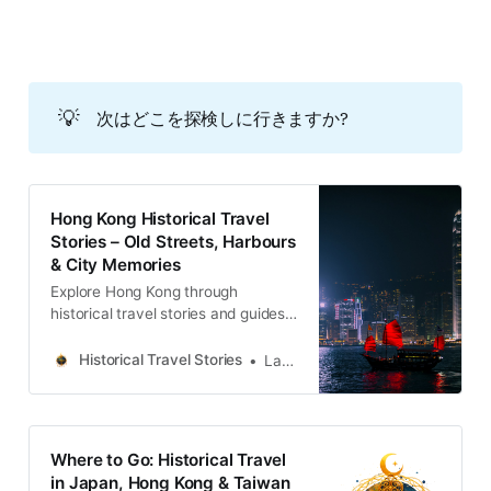
戦煙の中で文人たちを守る秘密のル
ートから、冷戦の夜に自由を求めて
押し寄せる荒波、そして最後には世
界の半分に及ぶ地球規模の移民ま
で。この時間の迷路を一緒に歩き、
💡
次はどこを探検しに行きますか?
地図の端にある最も毅然とした人間
味あふれる風景を見てみましょう。
Hong Kong Historical Travel
Stories – Old Streets, Harbours
& City Memories
Explore Hong Kong through
historical travel stories and guides.
Discover old streets, harbours and
neighbourhoods filled with
Historical Travel Stories
Lawrence
memories and cultural heritage.
Where to Go: Historical Travel
in Japan, Hong Kong & Taiwan