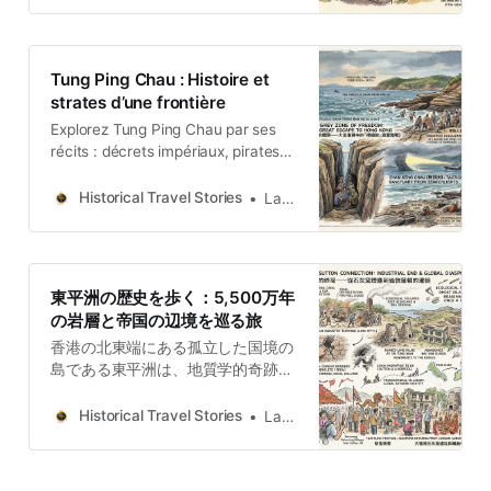
relatos de piratas, rescates en la
SGM y fugas de la Guerra Fría. Un
refugio histórico de resiliencia
Tung Ping Chau : Histoire et
humana en los confines del mapa.
strates d’une frontière
Explorez Tung Ping Chau par ses
récits : décrets impériaux, pirates
et réfugiés s’inscrivent dans la
géologie de cette sentinelle de
Historical Travel Stories
Lawrence
Hong Kong.
東平洲の歴史を歩く：5,500万年
の岩層と帝国の辺境を巡る旅
香港の北東端にある孤立した国境の
島である東平洲は、地質学的奇跡で
あるだけでなく、無数の魂が絡み合
う運命の一角でもあります。 清朝初
Historical Travel Stories
Lawrence
期の国境移転令による文明の崩壊か
ら、大鵬湾で海賊が横行していた時
の自衛警護まで。第二次世界大戦の