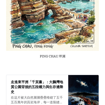
PING CHAU 坪洲
走進東平洲「千頁書」：大鵬灣地
質公園背後的五段權力與生存邊陲
史
在這片被大自然層層疊疊堆砌了五千
五百萬年的頁岩海岸，每一道裂縫都