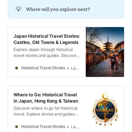
人間の強大な意志と、その結果とし
💡
Where will you explore next?
て向き合わなければならない環境へ
の責任との、終わりのない対話を示
しています。
Japan Historical Travel Stories:
Castles, Old Towns & Legends
Explore Japan through historical
travel stories and guides. Discover
castles, old towns, rivers and local
legends across the country.
Historical Travel Stories
Lawrence
Where to Go: Historical Travel
in Japan, Hong Kong & Taiwan
Discover where to go for historical
travel. Explore stories and guides
from Japan, Hong Kong and
Taiwan, more destinations like the
Historical Travel Stories
Lawrence
UK and Korea coming soon.