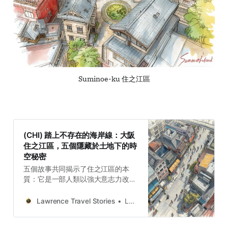
Suminoe-ku 住之江區
(CHI) 踏上不存在的海岸線：大阪
住之江區，五個隱藏於土地下的時
空秘密
五個故事共同揭示了住之江區的本
質：它是一部人類以強大意志力改造
地理的史詩，同時也展現了一條從對
抗自然到尋求和解的漫長道路。從神
Lawrence Travel Stories
Lawrence
聖的海岸到詩意的沼澤，從商業的運
河到戰爭的廢墟，最終走向療癒的溫