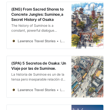
泉，這片土地承載了太多變遷。
(ENG) From Sacred Shores to
Concrete Jungles: Suminoe,a
Secret History of Osaka
The history of Suminoe is a
constant, powerful dialogue
between human ambition and the
natural world. Its story is told not
Lawrence Travel Stories
Lawrence
just in books, but in the land itself—
a living museum preserving the
memory of gods, poets, merchants,
and soldiers. Each layer of earth
(SPA) 5 Secretos de Osaka: Un
tells of a different era…
Viaje por las de Suminoe.
La historia de Suminoe es un de la
tensa pero inseparable relación de
Osaka con el agua. Es creación y
destrucción, de olvido y
Lawrence Travel Stories
Lawrence
reconciliación.