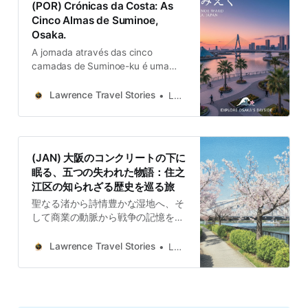
(POR) Crónicas da Costa: As
Cinco Almas de Suminoe,
Osaka.
A jornada através das cinco
camadas de Suminoe-ku é uma
viagem pela memória de Osaka. Do
caminho sagrado à beira-mar ao
Lawrence Travel Stories
Lawrence
spa terapêutico.
(JAN) 大阪のコンクリートの下に
眠る、五つの失われた物語：住之
江区の知られざる歴史を巡る旅
聖なる渚から詩情豊かな湿地へ、そ
して商業の動脈から戦争の記憶を刻
む人工島へ、最後には癒やしを求め
る現代のウォーターフロントへ。私
Lawrence Travel Stories
Lawrence
たちが巡ってきた住之江区の五つの
物語は、大阪という都市が持つ変容
の歴史、その最もダイナミックな縮
図です。それは、大地を作り変える