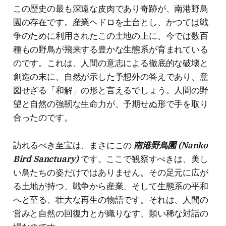
この歴史の最も深遠な皮肉であり奇跡が、南港野鳥
園の存在です。産業ヘドロを土台とし、かつては戦
争のために利用されたこの土地の上に、今では数百
種もの野鳥が飛来する豊かな生態系が育まれている
のです。これは、人間の意志による徹底的な破壊と
創造の末に、自然が示した予想外の答えであり、意
図せざる「和解」の形と言えるでしょう。人間の野
望と自然の強靭な生命力が、予期せぬ形で手を取り
合ったのです。
訪れるべき至宝は、まさにこの
南港野鳥園 (Nanko
Bird Sanctuary)
です。ここで観察すべきは、美し
い鳥たちの姿だけではありません。その足元に広が
る土地が持つ、戦争から産業、そして生態系の平和
へと至る、壮大な再生の物語です。それは、人間の
営みと自然の回復力とが織りなす、類い稀な対話の