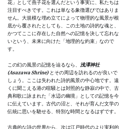
花」として燕子花を選んだという事実に、私たちは
注目すべきです。これは単なる象徴選びではありま
せん。大規模な埋め立てによって物理的な風景が根
底から覆されたとしても、この土地の詩的な魂と、
かつてここに存在した自然への記憶を決して忘れな
いという、未来に向けた「地理的な約束」なので
す。
この幻の風景の記憶を辿るなら、
浅澤神社
(Asazawa Shrine)
とその周辺を訪れるのが良いで
しょう。ここは失われた詩的風景の中心地です。遠
くに聞こえる港の喧騒とは対照的な静寂の中で、古
典和歌に詠まれた「水辺の幽境」としての記憶を今
に伝えています。古代の沼と、それが育んだ文学の
伝統に思いを馳せる、特別な時間となるはずです。
古典的な詩の世界から、次は江戸時代のより実利的