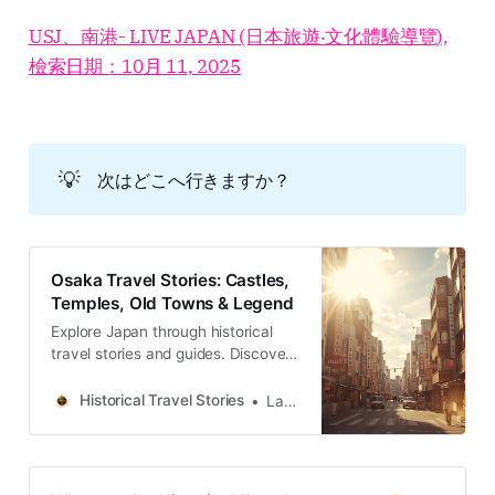
USJ、南港- LIVE JAPAN (日本旅遊‧文化體驗導覽),
檢索日期：10月 11, 2025
💡
次はどこへ行きますか？
Osaka Travel Stories: Castles,
Temples, Old Towns & Legend
Explore Japan through historical
travel stories and guides. Discover
castles, old towns, rivers and local
legends across regions, for
Historical Travel Stories
Lawrence
travelers.