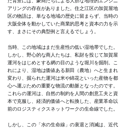
た背景には、豪商たちによる大胆な地理的エンジニ
アリングの存在がありました。住之江区の加賀屋地
区の物語は、単なる地域の歴史に留まらず、当時の
大阪全体を動かしていた商業的思考と資本の力を示
す、まさにその典型例と言えるでしょう。
当時、この地域はまだ生産性の低い湿地帯でした。
しかし、野心的な商人たちは、私財を投じて加賀屋
運河をはじめとする網の目のような堀川を掘削。こ
れにより、湿地は価値ある新田（農地）へと生まれ
変わり、掘られた運河は米や綿花といった産物を都
心へ運ぶための重要な物流の動脈となったのです。
これらの運河は、自然の制約を人間の創意工夫と資
本で克服し、経済的価値へと転換した、産業革命以
前のロジスティクスネットワークの生命線でした。
しかし、この「水の生命線」の衰退と消滅は、近代