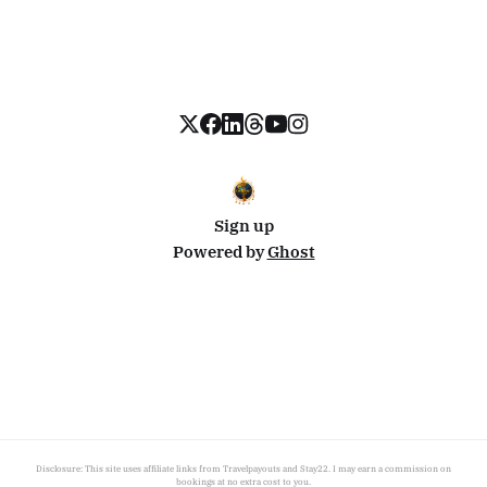
Sign up
Powered by
Ghost
Disclosure: This site uses affiliate links from Travelpayouts and Stay22. I may earn a commission on
bookings at no extra cost to you.