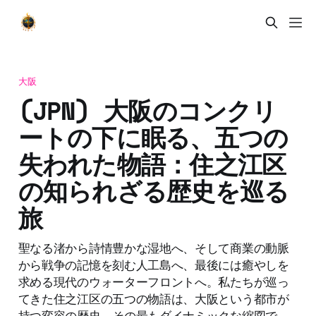
大阪
(JPN) 大阪のコンクリ
ートの下に眠る、五つの
失われた物語：住之江区
の知られざる歴史を巡る
旅
聖なる渚から詩情豊かな湿地へ、そして商業の動脈
から戦争の記憶を刻む人工島へ、最後には癒やしを
求める現代のウォーターフロントへ。私たちが巡っ
てきた住之江区の五つの物語は、大阪という都市が
持つ変容の歴史、その最もダイナミックな縮図で