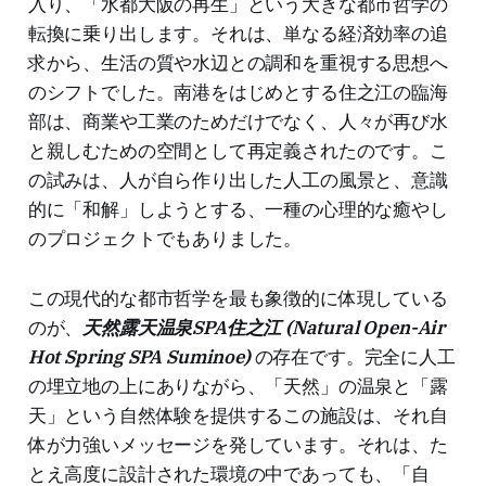
入り、「水都大阪の再生」という大きな都市哲学の
転換に乗り出します。それは、単なる経済効率の追
求から、生活の質や水辺との調和を重視する思想へ
のシフトでした。南港をはじめとする住之江の臨海
部は、商業や工業のためだけでなく、人々が再び水
と親しむための空間として再定義されたのです。こ
の試みは、人が自ら作り出した人工の風景と、意識
的に「和解」しようとする、一種の心理的な癒やし
のプロジェクトでもありました。
この現代的な都市哲学を最も象徴的に体現している
のが、
天然露天温泉SPA住之江 (Natural Open-Air
Hot Spring SPA Suminoe)
の存在です。完全に人工
の埋立地の上にありながら、「天然」の温泉と「露
天」という自然体験を提供するこの施設は、それ自
体が力強いメッセージを発しています。それは、た
とえ高度に設計された環境の中であっても、「自