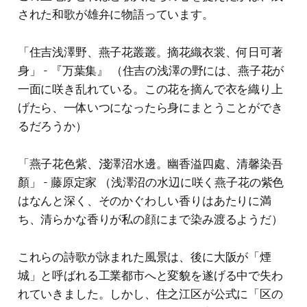
された和歌が雄弁に物語っています。
「住吉浅澤野、燕子花叢叢。摘花織衣裳、何日可著
身」 - 『万葉集』 （住吉の浅澤の野には、燕子花が
一面に咲き乱れている。この花を摘んで衣を織り上
げたら、一体いつになったら身にまとうことができ
るだろうか）
「燕子花色紫、淺澤沼水邊。幽香溢四處、清馨染吾
顏」 - 藤原定家 （浅澤沼の水辺に咲く燕子花の紫色
はなんと深く、そのかぐわしい香りはあたりに満
ち、清らかな香りが私の顔にまで染み渡るようだ）
これらの詩歌が詠まれた風景は、後に大阪が「煙
城」と呼ばれる工業都市へと変貌を遂げる中で失わ
れていきました。しかし、住之江区が公式に「区の