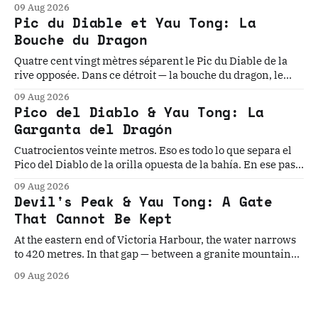
09 Aug 2026
文明がこの関を守ろうとし、誰も守れなかった。
Pic du Diable et Yau Tong: La
Bouche du Dragon
Quatre cent vingt mètres séparent le Pic du Diable de la
rive opposée. Dans ce détroit — la bouche du dragon, le
seuil oriental du port de Victoria — cinq civilisations ont
09 Aug 2026
cru pouvoir s'établir durablement. Aucune n'y est
Pico del Diablo & Yau Tong: La
parvenue.
Garganta del Dragón
Cuatrocientos veinte metros. Eso es todo lo que separa el
Pico del Diablo de la orilla opuesta de la bahía. En ese paso
angosto, la mayor flota pirata de la historia construyó su
09 Aug 2026
dinastía, el Imperio Británico instaló el último torpedo
Devil's Peak & Yau Tong: A Gate
guiado del mundo...
That Cannot Be Kept
At the eastern end of Victoria Harbour, the water narrows
to 420 metres. In that gap — between a granite mountain
named for its fearsome pirate and a gun cliff built to
09 Aug 2026
contain the world's last Brennan torpedo