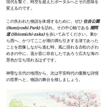
現代を繋ぐ、時空を超えたポータルへとその意味を
変えるのです。
この失われた物語を体感するために、ぜひ
住吉公園
(Sumiyoshi Park)
を訪れ、その中心軸である
潮岡
道 (Shiomichi-zaka)
を歩いてみてください。東か
ら西へ、かつてここが潮の満ち引きする渚であった
ことを想像しながら進む時、風に揺れる古松のざわ
めきの中に、遥か昔に存在したであろう広大な海の
景色が立ち現れるはずです。
神聖な古代の地理から、次は平安時代の優雅な詩情
の世界へと、物語の舞台を移しましょう。