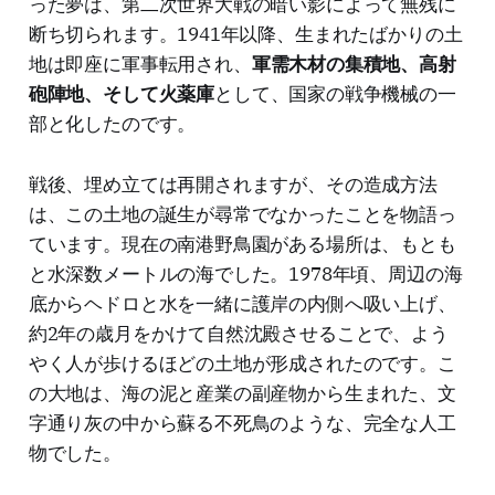
った夢は、第二次世界大戦の暗い影によって無残に
断ち切られます。1941年以降、生まれたばかりの土
地は即座に軍事転用され、
軍需木材の集積地、高射
砲陣地、そして火薬庫
として、国家の戦争機械の一
部と化したのです。
戦後、埋め立ては再開されますが、その造成方法
は、この土地の誕生が尋常でなかったことを物語っ
ています。現在の南港野鳥園がある場所は、もとも
と水深数メートルの海でした。1978年頃、周辺の海
底からヘドロと水を一緒に護岸の内側へ吸い上げ、
約2年の歳月をかけて自然沈殿させることで、よう
やく人が歩けるほどの土地が形成されたのです。こ
の大地は、海の泥と産業の副産物から生まれた、文
字通り灰の中から蘇る不死鳥のような、完全な人工
物でした。