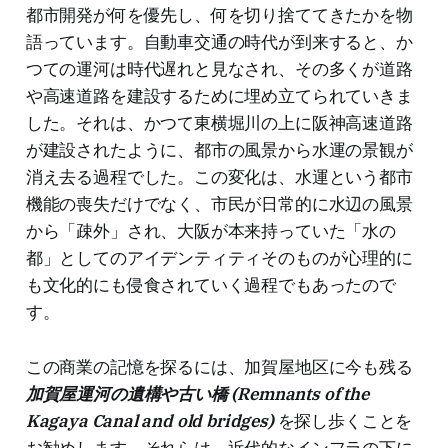
都市開発が何を優先し、何を切り捨ててきたかを物
語っています。自動車交通の時代が到来すると、か
つての運河は時代遅れと見なされ、その多くが道路
や高速道路を建設するために埋め立てられていきま
した。それは、かつて東横堀川の上に阪神高速道路
が建設されたように、都市の風景から水運の景観が
消え去る過程でした。この変化は、水運という都市
機能の喪失だけでなく、市民が日常的に水辺の風景
から「疎外」され、大阪が本来持っていた「水の
都」としてのアイデンティティそのものが心理的に
も文化的にも侵食されていく過程でもあったので
す。
この商業の記憶を探るには、加賀屋地区に今も残る
加賀屋運河の遺構や古い橋 (Remnants of the
Kagaya Canal and old bridges)
を探し歩くことを
お勧めします。それらは、近代的なインフラの下に