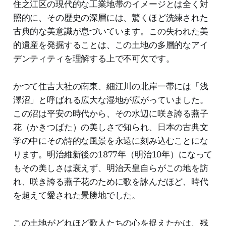
住之江区の現代的な工業地帯のイメージとは全く対
照的に、その歴史の深層には、驚くほど洗練された
古典的な美意識が息づいています。この失われた美
的遺産を発掘することは、この土地の多層的なアイ
デンティティを理解する上で不可欠です。
かつて住吉大社の南東、細江川の北岸一帯には「浅
澤沼」と呼ばれる広大な湿地が広がっていました。
この沼は平安の時代から、その水辺に咲き誇る燕子
花（かきつばた）の美しさで知られ、日本の古典文
学の中にその詩的な風景を永遠に刻み込むことにな
ります。明治維新後の1877年（明治10年）になって
もその美しさは衰えず、明治天皇自らがこの地を訪
れ、咲き誇る燕子花のために歌を詠んだほど、時代
を超えて愛された景勝地でした。
この土地がどれほど歌人たちの心を捉えたかは、残