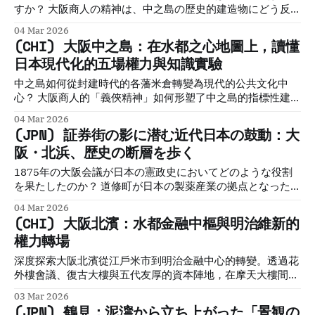
entertainment, and urban evolution.Historical Travel
すか？ 大阪商人の精神は、中之島の歴史的建造物にどう反映
StoriesLawrence 空間中的歷史疊加 黑門市場不僅是餵養城
されていますか？ 封建時代の蔵屋敷から現代の公共空間へ、
04 Mar 2026
市的「大阪胃袋」，更是一座凝固時間的歷史窗口。此地的歷
中之島はどう変貌したの？ Commercial Osaka: The
(CHI) 大阪中之島：在水都之心地圖上，讀懂
史透過「空間記憶」疊加，從江戶時代的宗教庇護演變為現代
Merchant Culture That Built Japan’s Economic
日本現代化的五場權力與知識實驗
職人的技術堡壘。
CapitalDiscover how Osaka’s merchant districts like
Dotonbori, Namba, and Shinsaibashi shaped Japan’s
中之島如何從封建時代的各藩米倉轉變為現代的公共文化中
economic and cultural history through centuries of trade,
心？ 大阪商人的「義俠精神」如何形塑了中之島的指標性建築
entertainment, and urban evolution.Historical Travel
與城市景觀？ 在中之島產生的早期金融創新與蘭學教育，對日
04 Mar 2026
StoriesLawrence 中之島 — 日本の近代を形作った「水の上
本近代化有何貢獻？ Commercial Osaka: The Merchant
(JPN) 証券街の影に潜む近代日本の鼓動：大
の実験室」 大阪の地図を俯瞰すると、
Culture That Built Japan’s Economic CapitalDiscover how
阪・北浜、歴史の断層を歩く
Osaka’s merchant districts like Dotonbori, Namba, and
Shinsaibashi shaped Japan’s economic and cultural
1875年の大阪会議が日本の憲政史においてどのような役割
history through centuries of trade, entertainment, and
を果たしたのか？ 道修町が日本の製薬産業の拠点となった歴
urban evolution.Historical Travel StoriesLawrence 流水與
史的背景と現代への影響は？ 北浜のレトロな建築や古い街並
04 Mar 2026
石造建築間的空間考古學 中之島，這片橫臥於堂島川與土佐堀
みに残る江戸時代の名残とは？ Commercial Osaka: The
(CHI) 大阪北濱：水都金融中樞與明治維新的
川之間的細長沙洲，本質上是一座透過數百年土木工程形塑而
Merchant Culture That Built Japan’s Economic
權力轉場
成的「都市假山」
CapitalDiscover how Osaka’s merchant districts like
Dotonbori, Namba, and Shinsaibashi shaped Japan’s
深度探索大阪北濱從江戶米市到明治金融中心的轉變。透過花
economic and cultural history through centuries of trade,
外樓會議、復古大樓與五代友厚的資本陣地，在摩天大樓間挖
entertainment, and urban evolution.Historical Travel
掘城市考古的歷史韌性與文化層疊。
03 Mar 2026
StoriesLawrence 大阪・北浜。土佐堀川の緩やかな流れに沿
(JPN) 鶴見：泥濘から立ち上がった「景観の
って近代建築が端然と並ぶこの地は、日本の近代化という壮