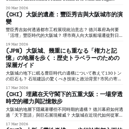
layers of power, ambition, collapse, and reinvention. And
20 Mar 2026
that is far more interesting than takoyaki.Historical Travel
(CHI) 大阪的遺產：豐臣秀吉與大阪城市的演
StoriesLawrence 難波の地に刻まれた「天下人」の意志 現
變
代の大阪という都市は、長い年月をかけて自然発生的に拡大
した集落の延長線上にはない。それは16世紀末、石山本願寺
豐臣秀吉如何透過都市工程展現統治意志？ 德川幕府為何要
という中世最強の宗教権力を物理的に塗りつぶし、豊臣秀吉
「活埋」豐臣時代的大阪城？ 堺市商人向大坂船場遷徙對日本
という一個人の冷徹かつ強烈な政治的意志によって「権力の
經濟有何影響？ Feudal Osaka: The Hidden Samurai City
19 Mar 2026
装置」として再設計された人工都市である。秀吉は大坂城を
Beneath Modern OsakaTo understand Feudal Osaka is to
(JPN) 大阪城、幾重にも重なる「権力と記
単なる軍事拠点としてではなく、古都・京都や自治都市・堺
walk through layers of power, ambition, collapse, and
憶」の地層を歩く：歴史トラベラーのための
といった既存の権威を解体し、自らの支配を空間的に具現化
reinvention. And that is far more interesting than
するための「近世都市のプロトタイプ」
深層ガイド
takoyaki.Historical Travel StoriesLawrence 大坂這座都市
的輪廓，並非歲月淘選下的自然演進。如果你站在今日的大坂
大阪城の地下に眠る豊臣時代の遺構について教えて130トン
城天守閣前，以為自己正凝視著豐臣秀吉的「天下中心」，那
の巨石も？ 石垣建設の驚くべき技術と政治背景? 市民の寄付
麼你已經掉入了德川幕府精心佈置了四百年的視覺陷阱。事實
で再建された現代の天守閣にはどんな物語がある？ Feudal
上，大坂並非一座自然生長的城市，而是十六世紀末強大政治
17 Mar 2026
Osaka: The Hidden Samurai City Beneath Modern OsakaTo
(CHI) 埋藏在天守閣下的五重大阪：一場穿透
意志下的空間產物，是一套試圖將日本從混亂的戰國推向高度
understand Feudal Osaka is to walk through layers of
組織化「近世」
時空的權力與記憶散步
power, ambition, collapse, and reinvention. And that is far
more interesting than takoyaki.Historical Travel
大阪城的地層下隱藏著哪些不同時期的遺構？ 德川幕府如何透
StoriesLawrence 大阪の平野に唯一突き出した強靭な地盤、
過「天下普請」與巨石展現權威？ 大阪城在近現代如何從軍火
上町台地。北に淀川を臨み、西に瀬戸内の海を控えるこの地
庫轉型為市民公園？ Feudal Osaka: The Hidden Samurai
17 Mar 2026
は、古来より近畿の水路網を掌握する「戦略的咽喉（いんこ
City Beneath Modern OsakaTo understand Feudal Osaka is