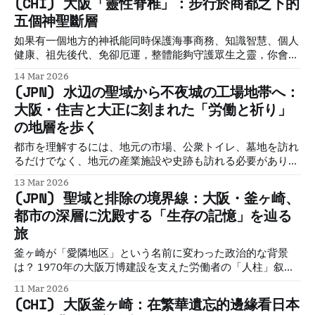
(CHI) 大阪「靈性脊椎」：步行於商都之下的
う）」であり続けました。今日、私たちが目にする大阪城
to walk through layers of power, ambition, collapse, and
五個神聖斷層
は、単なる近世の城郭遺構ではありません。そこは、中世の
reinvention. And that is far more interesting than
宗教自治、
takoyaki.Historical Travel StoriesLawrence 上町台地的地
如果有一個地方的神祇能同時保護海事商務、知識智慧、個人
表下隱喻 對多數旅人而言，大阪城是一座矗立於綠意中的壯麗
健康、祖先後代、免卻厄運，整體能夠守護眾生之靈，你會願
座標；但在城市觀察者眼中，這座城址更像是一本巨大的「多
意去參拜一下嗎？神聖大阪的5個宮／寺／社就有齊這些功
14 Mar 2026
重書寫」（Palimpsest）。它坐落於上町台地——這片大阪平
能。無論你對宗教有何看法，宗教是文化的一塊不可或缺的瑰
(JPN) 水辺の聖域から不夜城の工場地帯へ：
原唯一的洪積台地，控扼近畿水路。數世紀以來，
寶，下次到訪大阪不妨去了解一下。
大阪・住吉と大正に刻まれた「労働と祈り」
の地層を歩く
都市を理解するには、地元の市場、公衆トイレ、墓地を訪れ
るだけでなく、地元の産業施設や史跡も訪れる必要がありま
す。大阪工業地帯は、古代の海洋信仰の中心地から現代の重
13 Mar 2026
工業の中心地へとどのように変化したのでしょうか。
(JPN) 聖域と排除の境界線：大阪・釜ヶ崎、
都市の深層に沈殿する「生存の記憶」を辿る
旅
釜ヶ崎が「愛隣地区」という名前に変わった政治的な背景
は？ 1970年の大阪万博建設を支えた労働者の「人柱」叙事
とは？ 本田神父が提唱した「底層福音」と支援の在り方の変
11 Mar 2026
化？ Working Osaka 工作大阪Working Osaka: The
(CHI) 大阪釜ヶ崎：在繁華遺忘的邊緣看日本
Industrial Soul Beneath Japan’s Merchant Capita, a Deep