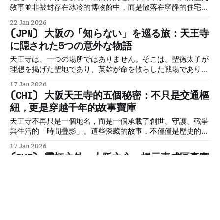
敘事並非被封存在冰冷的博物館中，而是散落在寧靜的住宅
區、古老的寺廟與尋常百姓的生活之間。自治的傲骨、抗爭的
22 Jan 2026
決心、信仰的慰藉與文化的創造力，這些故事的迴響至今依然
(JPN) 大阪の「知らない」を巡る旅：天王寺
在巷弄間低語。
に隠された5つの意外な物語
天王寺は、一つの場所ではありません。そこは、聖徳太子が
理想を掲げた聖地であり、英雄が命を散らした戦場であり、
そして人と自然の関係性の変化を物語る証人でもあります。
17 Jan 2026
これらの歴史の層が、複雑に重なり合って存在しているので
(CHI) 大阪天王寺的五個秘密：不只是交通樞
す。
紐，更是穿越千年的故事寶庫
天王寺不再只是一個地名，而是一個承載了創世、守護、戰爭
與生活的「時間疊影」。這些深藏的故事，不僅僅是歷史的塵
埃，更為活在今日的我們帶來深刻的反思：古代的治水智慧，
17 Jan 2026
能否為今日的都市規劃帶來啟示？傳統的信仰，又如何與時俱
(CHI) 霓虹之外，大阪之心：揭示東成區真實
進，在現代社會中找到新的生命力？
靈魂的五個故事
從深江濕地裡菅草的清香，到雁塚石塔前無言的靜默；從戰神
浪漫的和歌，到一碗拉麵蒸騰的熱氣，再到鐵道旁溫泉的療癒
水霧。這五個故事共同編織出東成區從古至今的身份認同，也
13 Jan 2026
告訴我們：歷史的偉大，不僅存在於宏偉的城堡與華麗的殿堂
(JPN) 大阪の魂に触れる旅：ネオンの奥に隠