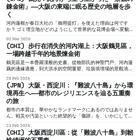
錬金術」——大阪の東端に眠る歴史の地層を歩
大な実験における「戦略的結節点」であった。かつて江戸の
経済を支えた米市場と貨幣交換の地は、明治という動乱期を
く
経
河内蓮根が春日大社の「御用提灯」を使えた理由は何です
か？ ゴミ埋立地がどのようにして世界的な花博会場へ変貌し
たのか？ 「鶴見」という地名と古代豪族・物部氏にはどんな
02 Mar 2026
関係がある？ Ultimate Historical Travel Guide to Osaka:
(CHI) 步行在消失的河內湖上：大阪鶴見區，
Districts, Culture, and Hidden StoriesExplore Japan
一場跨越千年的地景煉金術
through historical travel stories and guides. Discover
castles, old towns, rivers and local legends across regions,
鶴見區是一本疊羅漢般的史書。從物部氏的神聖門戶、河內蓮
for travelers.Historical Travel StoriesLawrence 鶴見緑地
藕的邊緣適應，到大洪水的空間重塑、垃圾填埋場的景觀清
の穏やかな風景の下には、かつて「河内湖」と呼ばれた広大
洗，以及地鐵技術的時間壓縮。這片地景是「脆弱地理」與
28 Feb 2026
な湿地帯の記憶が眠っています。現在の整然とした街並み
「人類意志」不斷碰撞、妥協後產生的混合物。
(JPN) 大阪・西淀川：『難波八十島』から環
は、絶え間ない水との闘いと、それを克服した高度な技術革
境再生へ——都市のレジリエンスを辿る五重奏
新が幾重にも積み重なったものです。本記事では、この地の
地層に刻まれた歴史を「歩行」
の旅
都市の本質は、華やかなランドマークにあるのではありませ
ん。戦災や汚染といった絶望的な「傷跡」を、いかにして
「レジリエンス」へと変換してきたか、というプロセスにこ
23 Feb 2026
そ宿ります。西淀川は、その傷跡を緑へ、祈りへ、そして日
(CHI) 大阪西淀川區：從「難波八十島」到韌
常の風景へと見事に昇華させてきました。