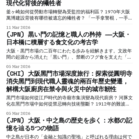
現代化背後的犧牲者
Historical Travel Guide to Labor, Trade, Industry and the
Everyday Lives That Built Osaka Introduction: Beyond
釜ヶ崎如何從勞動市場轉變為受監控的福利區？ 1970年大阪
Castles and Cuisine When travelers think of Osaka, they
萬博建設背後有哪些被遺忘的犧牲者？ 「一手拿警棍，一手拿
think of
稀粥」是什麼邏輯？ Working Osaka 工作大阪Working
11 Mar 2026
Osaka: The Industrial Soul Beneath Japan’s Merchant
(JPN) 黒い門の記憶と職人の矜持 ——大阪・
Capita, a Deep Historical Travel Guide to Labor, Trade,
日本橋に積層する食文化の考古学
Industry and the Everyday Lives That Built Osaka
Introduction: Beyond Castles and Cuisine When travelers
大阪・黒門市場の二百年にわたる歩みを紐解きます。文政年
think of Osaka, they think of neon, street food, and
間の起源から消えた「黒い門」、禁断のフグ食を支えた「地
下目利き」、難波大火後の都市計画。単なる観光地ではな
05 Mar 2026
い、職人の技術と商人のレジリエンスが息づく空間の深層
(CHI) 大阪黑門市場深度旅行：探索從圓明寺
へ。歴史都市紀行家が、失われた風景と重層的な文化を専門
消失黑門到現代職人靈魂的兩百年歷史變遷，
的視点で綴ります。
解構大阪廚房在禁令與火災中的城市韌性
黑門市場如何從江戶時代的寺廟市集演變為現代廚房？ 河豚文
化在黑門市場中如何從禁忌轉向技術壟斷？ 1912年的難波大
火如何重塑了黑門市場的空間與商業地位？ Commercial
05 Mar 2026
Osaka: The Merchant Culture That Built Japan’s Economic
(JPN) 大阪・中之島の歴史を歩く：水都の記
CapitalDiscover how Osaka’s merchant districts like
憶を辿る5つの物語
Dotonbori, Namba, and Shinsaibashi shaped Japan’s
economic and cultural history through centuries of trade,
中之島が日本の「金融と知識の聖地」と呼ばれる理由は何で