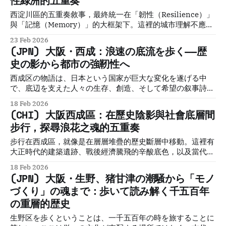
性綠洲的五重奏
西淀川區的五重奏敘事，最終統一在「韌性（Resilience）」
與「記憶（Memory）」的大框架下。這裡的城市理解不應停
留於亮點，而應透過對「層疊地景」的細緻觀察獲得。
23 Feb 2026
(JPN) 大阪・西成：浪速の底流を歩く——歴
史の影から都市の強靭性へ
西成区の物語は、日本という国家が巨大な変化を遂げる中
で、底辺を支えた人々の生存、創造、そして希望の叙事詩で
ある。ここは単なる「過去の遺物」ではない。経済の衰退や
18 Feb 2026
社会的な周縁化に直面しながらも、アートや文化を通じて自
(CHI) 大阪西成區：在歷史陰影與社會底層間
己を癒やし、再生し続ける「都市の靭性（レジリエンス）」
步行，探尋浪花之魂的五重奏
を体現する場所である。
步行在西成區，就像是在層層堆疊的歷史斷層中移動。這裡有
大正時代的建築遺跡、戰後經濟騰飛的辛酸底色，以及當代藝
術對社會邊緣的救贖。西成區的價值在於其「真實性」
18 Feb 2026
（Authenticity）的稀缺——這裡不提供精心打磨的風景，只
(JPN) 大阪・生野、猪甘津の潮騒から「モノ
提供關於生存與韌性的真實切片。
づくり」の魂まで：歩いて読み解く千五百年
の重層的歴史
生野区を歩くということは、一千五百年の時を旅することに