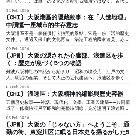
等しい。ここは単一の文化が支配する場所ではなく、古代の
治水家、渡来人の学者、江戸の職人、そして現代の表現者た
12 Feb 2026
ちが、互いに影響を与え合いながら層を成してきた「進化し
(CHI) 大阪港區的隱藏敘事：在「人造地理」
続けるプラットフォーム」である。
中讀懂一座城市的生存意志
大阪港區不是一個僅供打卡拍照的景點，它是一份「活的歷史
文件」。透過天保山的文化再造、築港工程的國家遠見、赤煉
瓦倉庫的工業記憶、土地抬升的集體犧牲，以及防潮水門的生
09 Feb 2026
命守護，我們讀到的是一座城市在面對戰爭、自然災害與地層
(JPN) 大阪の隠された心臓部、浪速区を歩
下陷時，展現出的不屈意志。
く：歴史が息づく5つの物語
難波八阪神社の神話から始まり、昭和の喫茶店、江戸の文
人、明治の産業、そして大正の近代建築へ。浪速区を歩くこ
とは、一つの空間に凝縮された、神話、近代、文学、産業、
03 Feb 2026
信仰という、大阪の多層的な時間を旅することに他なりませ
(CHI) 浪速區：大阪精神的縮影與歷史容器
ん。この街は、まさに大阪の複雑な歴史を濾過し、保存する
巨大な「文化容器」なのです。
五個歷史敘事——神話、現代化、文學、工業與建築——共同構
成了一條橫跨江戶至昭和的完整時間線，充分證明了浪速區作
為一個文化符號的複雜性與時間多樣性。它不僅是地理上的行
03 Feb 2026
政區，更是一個能夠同時容納巨大神話力量、凝結的昭和時
(JPN) 大阪の「じゃない方」へようこそ。通
光，以及謙遜歷史遺跡的「文化容器」。
勤の街、東淀川区に眠る日本史を揺るがした5