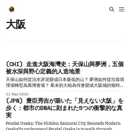
大阪
(CHI) 走進大阪海灣史：天保山與夢洲，五個
被水深與野心定義的人造地景
天保山如何從治水淤泥變成日本最低的山？ 夢洲如何從垃圾填
埋場轉型為萬博會場？ 幕末的大砲為何會變成大阪城的報時
器？ Modern Osaka 現代大阪Modern Osaka: Reinvention,
21 Mar 2026
Resilience, and the Rise of Japan’s Most Human
(JPN) 豊臣秀吉が築いた「見えない大阪」を
Metropolis, a Deep Cultural Travel Guide to Postwar
歩く：都市のDNAに刻まれた5つの衝撃的な真
Transformation, Urban Identity, and Contemporary Power
実
Introduction: The City That Refused to Fade Osaka has
lived many lives. * Feudal stronghold * Merchant capital *
Feudal Osaka: The Hidden Samurai City Beneath Modern
Industrial engine * Labor
OsakaTo understand Feudal Osaka is to walk through