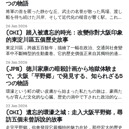
つの物語
将軍の首を匿った静かな丘、武士の名誉が散った馬場、渡し
船を待ち続けた川岸、そして近代化の槌音が響く駅。これま
で見てきた5つの物語は、東淀川区という土地が、常に中心
26 Jan 2026
から少し離れた「辺界地帯」として、時代の転換点に立ち会
(CHI) 踏入被遺忘的時光：改變你對大阪印象
ってきたことを静かに語りかけます。
的東淀川區五個歷史故事
東淀川區，跨越五百餘年，描繪了一幅在政治、交通與社會變
革中不斷轉型的生動畫卷。它的歷史價值正來自其獨特的邊界
地帶身份。這片看似遠離中心的土地，歷史的後果被最深刻地
26 Jan 2026
銘刻下來：幕府將軍的命運在此塵埃落定，武士的榮譽在此悲
(JPN) 徳川家康の暗殺計画から地獄体験ま
壯落幕，平民的百年奮鬥催生了現代化的橋樑，而舊時代的鐵
で。大阪「平野郷」で発見する、知られざる5
道技術也迎來新生。
つの物語
環濠という町の硬い皮膚から始まった私たちの旅は、豪商た
ちが育んだ文化的な心臓、歴史の渦中で下された政治的な決
断、そして地獄と極楽を巡る死生観を経て、ついに「一人は
22 Jan 2026
万人のために」という共同体の魂へと辿り着きました。これ
(CHI) 遺忘的環濠之城：走入大阪平野鄉，尋
ら五つの物語は、平野郷という町の精神的な解剖図を、見事
訪五個未曾訴說的故事
に描き出していたのです。
走完平野鄉，你會發現它最獨特的魅力在於，那些宏大的歷史