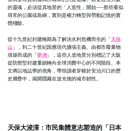
的靈魂，必須從其地景的「人造性」開始——那些看似
尋常的公園或島嶼，實則是權力轉型與勞動記憶的實
體殘餘。
從十九世紀封建晚期為了解決水利危機而生的「
天保
山
」，到二十世紀因應現代擴張主義、由都市廢棄物
填築而成的「
夢洲
」，這些人造地景分別標記了大阪
從防禦型封建重鎮轉向全球消費中心的不同階段。本
文將以地誌學的視角，帶領讀者穿梭於安治川口的歷
史層疊中，揭開隱藏在波光後的城市韌性。
天保大浚渫：市民集體意志塑造的「日本