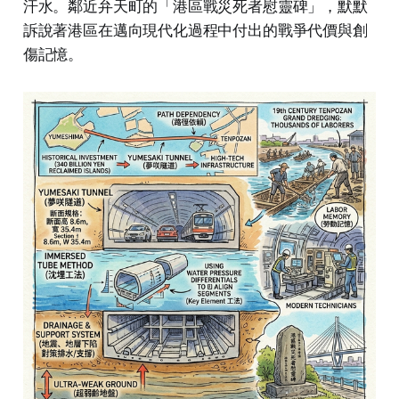
汗水。鄰近弁天町的「港區戰災死者慰靈碑」，默默
訴說著港區在邁向現代化過程中付出的戰爭代價與創
傷記憶。