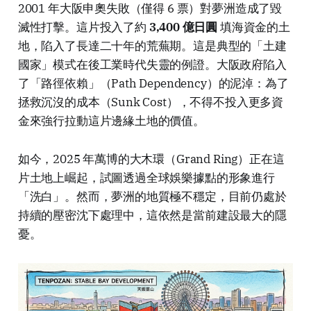
2001 年大阪申奧失敗（僅得 6 票）對夢洲造成了毀
滅性打擊。這片投入了約
3,400 億日圓
填海資金的土
地，陷入了長達二十年的荒蕪期。這是典型的「土建
國家」模式在後工業時代失靈的例證。大阪政府陷入
了「路徑依賴」（Path Dependency）的泥淖：為了
拯救沉沒的成本（Sunk Cost），不得不投入更多資
金來強行拉動這片邊緣土地的價值。
如今，2025 年萬博的大木環（Grand Ring）正在這
片土地上崛起，試圖透過全球娛樂據點的形象進行
「洗白」。然而，夢洲的地質極不穩定，目前仍處於
持續的壓密沈下處理中，這依然是當前建設最大的隱
憂。