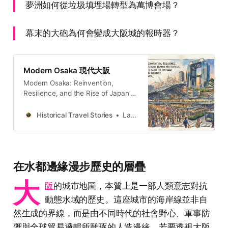
夢洲如何從垃圾填埋場轉型為萬博會場？
幕末的大砲為何會變成大阪城的報時器？
Modern Osaka 現代大阪
Modern Osaka: Reinvention,
Resilience, and the Rise of Japan’s
Most Human Metropolis, a Deep
Cultural Travel Guide to Postwar
Historical Travel Stories
Lawrence
Transformation, Urban Identity, and
Contemporary Power Introduction:
The City That Refused to Fade
Osaka has lived many lives. *
在水都邊緣漫步歷史的層疊
Feudal stronghold * Merchant
capital * Industrial engine * Labor
大
阪
的城市地圖，本質上是一部人類意志對抗
city But modern Osaka is
動態水域的歷史。這座城市的海岸線並非自
然生成的界線，而是由不同時代的社會野心、軍事防
禦與全球貿易邏輯所雕琢的人造邊緣。若要透視大阪