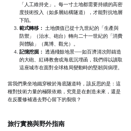
「人工維持史」。每一寸土地都需要持續的高密
度技術投入（如多層結構隧道），才能對抗地層
下陷。
範式轉移：
土地價值已從十九世紀的「生產與
防禦」（治水、砲台）轉向二十一世紀的「消費
與體驗」（萬博、觀光）。
記憶挖掘：
透過殘餘地景——如百濟清次郎鑄造
的大砲、紅磚教會或海底沉埋函，我們得以讀取
這座城市在面對全球格局變動時的堅韌與病理。
當我們乘坐地鐵穿梭於海底隧道時，該反思的是：這
種對技術力量的極限依賴，究竟是在創造未來，還是
在反覆修補過去野心留下的裂痕？
旅行實務與野外指南