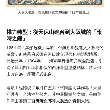
天保大浚渫：市民集體意志塑造的「日本最低山」
權力轉型：從天保山砲台到大阪城的「報
時之鐘」
1854 年「黑船危機」爆發，俄羅斯船隻進入大阪灣的
威脅，迫使幕府必須在河口建立現代化的防禦體系。
元治元年（1864年），海軍奉行勝海舟親自踏查，引
進了與函館五稜郭相似的西洋星型堡壘結構，將天保
山改造為一座西洋式砲台。
這項工程體現了幕府在壓力下試圖證明其作為「天皇
守護者」合法性的努力。其中最關鍵的文物，是由美
作津山藩鑄工
百濟清次郎
等人製造的青銅大砲。