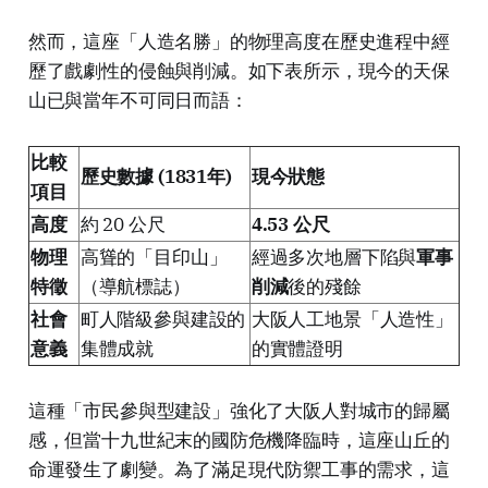
然而，這座「人造名勝」的物理高度在歷史進程中經
歷了戲劇性的侵蝕與削減。如下表所示，現今的天保
山已與當年不可同日而語：
比較
歷史數據 (1831年)
現今狀態
項目
高度
約 20 公尺
4.53 公尺
物理
高聳的「目印山」
經過多次地層下陷與
軍事
特徵
（導航標誌）
削減
後的殘餘
社會
町人階級參與建設的
大阪人工地景「人造性」
意義
集體成就
的實體證明
這種「市民參與型建設」強化了大阪人對城市的歸屬
感，但當十九世紀末的國防危機降臨時，這座山丘的
命運發生了劇變。為了滿足現代防禦工事的需求，這