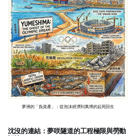
夢洲的「負資產」：從泡沫經濟到萬博的起死回生
沈沒的連結：夢咲隧道的工程極限與勞動