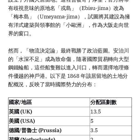
有歧視意味的原地名「戎島」（Ebisu-jima）改為
「梅本島」（Umeyama-jima），試圖將其建設為擁
有洋式建築與領事館的「小歐洲」，作為大阪走向世
界的窗口。
然而，「物流決定論」最終戰勝了政治藍圖。安治川
的「水深不足」成為致命傷，隨著國際貿易轉向大型
鋼鐵輪船，這些船隻難以進入川口，轉而選擇地理條
件優越的神戶港。以下是 1868 年該居留地的土地分
配概況，反映了當時國際勢力的分布：
國家/地區
分配區劃數
英國 (UK)
13.5
美國 (USA)
5
德國/普魯士 (Prussia)
3.5
荷蘭 (Netherlands)
2