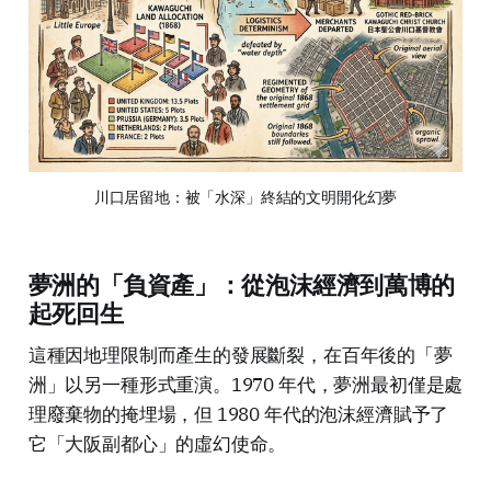
川口居留地：被「水深」終結的文明開化幻夢
夢洲的「負資產」：從泡沫經濟到萬博的
起死回生
這種因地理限制而產生的發展斷裂，在百年後的「夢
洲」以另一種形式重演。1970 年代，夢洲最初僅是處
理廢棄物的掩埋場，但 1980 年代的泡沫經濟賦予了
它「大阪副都心」的虛幻使命。