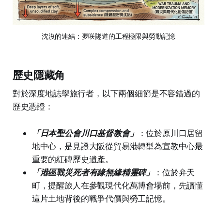
沈沒的連結：夢咲隧道的工程極限與勞動記憶
歷史隱藏角
對於深度地誌學旅行者，以下兩個細節是不容錯過的
歷史憑證：
「日本聖公會川口基督教會」
：位於原川口居留
地中心，是見證大阪從貿易港轉型為宣教中心最
重要的紅磚歷史遺產。
「港區戰災死者有緣無緣精靈碑」
：位於弁天
町，提醒旅人在參觀現代化萬博會場前，先讀懂
這片土地背後的戰爭代價與勞工記憶。