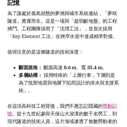
記憶
為了讓處於孤島狀態的夢洲與城市系統連結，「夢咲
隧道」應運而生。這是一場與「超弱齡地盤」的工程
搏鬥。工程團隊採用了「沈埋工法」，並首次採用
「Key Element 工法」在狹窄水道中達成精準對接。
值得注意的是這條隧道的技術深度：
斷面規格：
斷面高達
8.6 m
、寬
35.4 m
。
多層結構：
採用特殊的「上層行車，下層則是
為了抵禦地震與地層下陷而設計的排水與支撐系
統」。
在這項高科技工程背後，我們不應忘記隱藏的
勞動記
憶
。從十九世紀參與天保山大浚渫的數千名勞工，到
現代隧道的技術人員，這片海域滲透了無數勞動者的