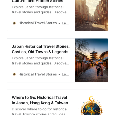
Culture, and Hidden Stories
Explore Japan through historical
travel stories and guides. Discover
castles, old towns, rivers and local
legends across regions, for
Historical Travel Stories
Lawrence
travelers.
Japan Historical Travel Stories:
Castles, Old Towns & Legends
Explore Japan through historical
travel stories and guides. Discover
castles, old towns, rivers and local
legends across the country.
Historical Travel Stories
Lawrence
Where to Go: Historical Travel
in Japan, Hong Kong & Taiwan
Discover where to go for historical
travel. Explore stories and guides