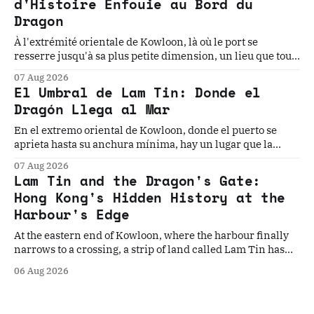
d'Histoire Enfouie au Bord du
Dragon
À l'extrémité orientale de Kowloon, là où le port se
resserre jusqu'à sa plus petite dimension, un lieu que tout
le monde traverse sans voir cache l'une des géographies
07 Aug 2026
les plus chargées d'Asie. Cinq histoires. Un seuil. La
El Umbral de Lam Tin: Donde el
géographie qui les a toutes rendues inévitables.
Dragón Llega al Mar
En el extremo oriental de Kowloon, donde el puerto se
aprieta hasta su anchura mínima, hay un lugar que la
historia ha elegido, una y otra vez, como el punto donde
07 Aug 2026
todo cambia. Cinco historias. Un umbral. La geografía que
Lam Tin and the Dragon's Gate:
los convierte en inevitables.
Hong Kong's Hidden History at the
Harbour's Edge
At the eastern end of Kowloon, where the harbour finally
narrows to a crossing, a strip of land called Lam Tin has
quietly decided Hong Kong's fate more times than the
06 Aug 2026
history books record. Five stories. One gateway. The
geography that made them all inevitable.