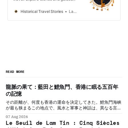
from Japan, Hong Kong and
Taiwan, more destinations like the
Historical Travel Stories
Lawrence
UK and Korea coming soon.
READ MORE
龍脈の果て：藍田と鯉魚門、香港に眠る五百年
の記憶
その距離が、何度も香港の運命を決定してきた。鯉魚門海峡
が最も狭まるこの地点で、風水と軍事と神話は、異なる言語
で同じことを語り続けてきた。五つの物語。一つの敷居。そ
07 Aug 2026
の必然を解く。
Le Seuil de Lam Tin : Cinq Siècles