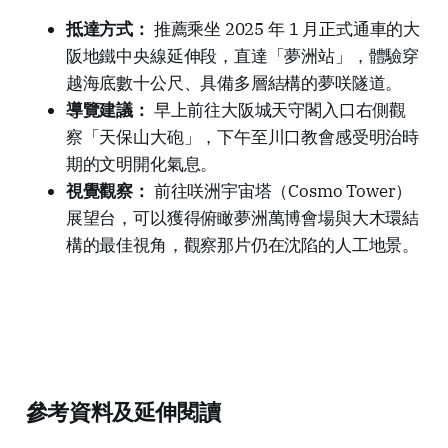
抵達方式：
推薦乘坐 2025 年 1 月正式通車的大
阪地鐵中央線延伸段，直達「夢洲站」，體驗穿
越海底數十公尺、具備多層結構的夢咲隧道。
導覽建議：
早上前往大阪城天守閣入口右側觀
察「天保山大砲」，下午至川口教會感受明治時
期的文明開化氣息。
視覺觀察：
前往咲洲宇宙塔（Cosmo Tower）
展望台，可以獲得俯瞰夢洲萬博會場與大木環結
構的最佳視角，觀察那片仍在沈陷的人工地景。
參考資料及延伸閱讀