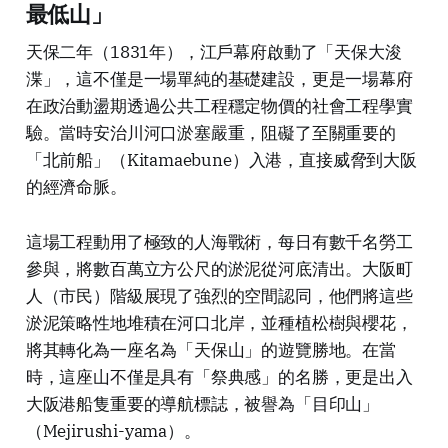
最低山」
天保二年（1831年），江戶幕府啟動了「天保大浚
渫」，這不僅是一場單純的基礎建設，更是一場幕府
在政治動盪期透過公共工程穩定物價的社會工程學實
驗。當時安治川河口淤塞嚴重，阻礙了至關重要的
「北前船」（Kitamaebune）入港，直接威脅到大阪
的經濟命脈。
這場工程動用了極致的人海戰術，每日有數千名勞工
參與，將數百萬立方公尺的淤泥從河底清出。大阪町
人（市民）階級展現了強烈的空間認同，他們將這些
淤泥策略性地堆積在河口北岸，並種植松樹與櫻花，
將其轉化為一座名為「天保山」的遊覽勝地。在當
時，這座山不僅是具有「祭典感」的名勝，更是出入
大阪港船隻重要的導航標誌，被譽為「目印山」
（Mejirushi-yama）。