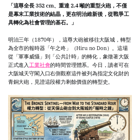
「這尊全長 352 cm、重達 2.4 噸的重型火砲，不僅
是幕末工業技術的結晶，更在明治維新後，從戰爭工
具轉化為社會管理的基石。」
明治三年（1870年），這尊大砲被移往大阪城，轉型
為全市的報時器「午之咚」（Hiru no Don）。這場
從「軍事威懾」到「公共計時」的轉化，象徵著大阪
正式進入
工業社會
的時間管理體系。今日，讀者可在
大阪城天守閣入口右側觀察這件被列為指定文化財的
青銅大砲，見證這段權力剩餘價值的轉型史。