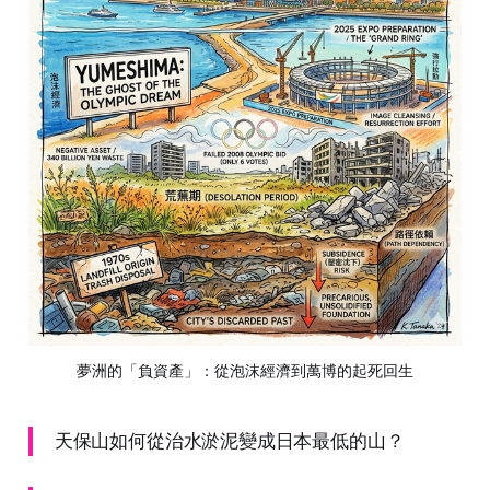
夢洲的「負資產」：從泡沫經濟到萬博的起死回生
天保山如何從治水淤泥變成日本最低的山？