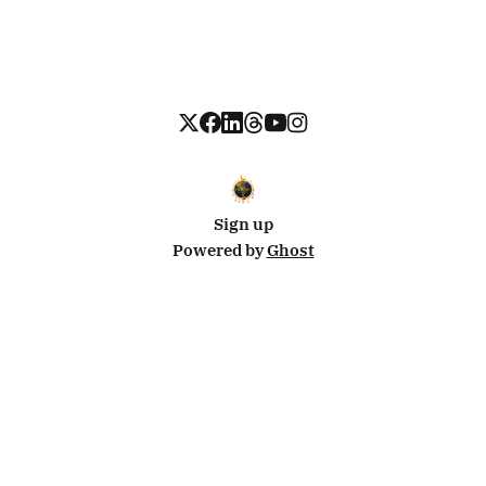
Sign up
Powered by
Ghost
Disclosure: This site uses affiliate links from Travelpayouts and Stay22. I may earn a commission on
bookings at no extra cost to you.