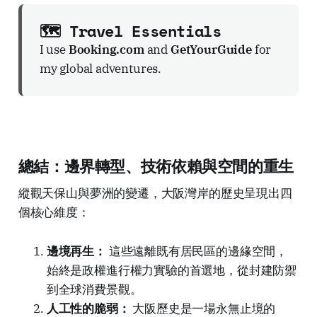
🗺️ Travel Essentials
I use
Booking.com
and
GetYourGuide
for
my global adventures.
總結：邊界轉型、技術依賴與空間的重生
縱觀天保山與夢洲的變遷，大阪灣岸的歷史呈現出四
個核心維度：
邊境再生：
這些遠離既有居民區的邊緣空間，
始終是政權進行權力實驗的首選地，從封建防禦
到全球消費景觀。
人工性的脆弱：
大阪歷史是一場永無止境的