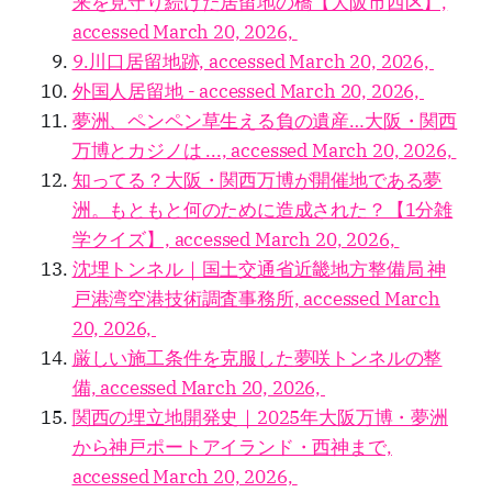
来を見守り続けた居留地の橋【大阪市西区】,
accessed March 20, 2026,
9.川口居留地跡, accessed March 20, 2026,
外国人居留地 - accessed March 20, 2026,
夢洲、ペンペン草生える負の遺産…大阪・関西
万博とカジノは ..., accessed March 20, 2026,
知ってる？大阪・関西万博が開催地である夢
洲。もともと何のために造成された？【1分雑
学クイズ】, accessed March 20, 2026,
沈埋トンネル｜国土交通省近畿地方整備局 神
戸港湾空港技術調査事務所, accessed March
20, 2026,
厳しい施工条件を克服した夢咲トンネルの整
備, accessed March 20, 2026,
関西の埋立地開発史｜2025年大阪万博・夢洲
から神戸ポートアイランド・西神まで,
accessed March 20, 2026,