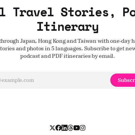
l Travel Stories, P
Itinerary
through Japan, Hong Kong and Taiwan with one‑day hi
stories and photos in 5 languages. Subscribe to get new
podcast and PDF itineraries by email.
Subscr