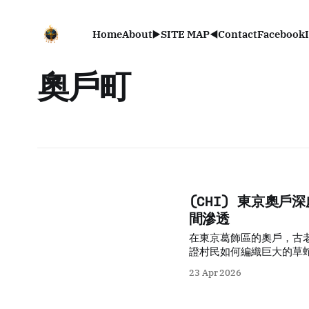
Home
About
▶️SITE MAP◀️
Contact
Facebook
奧戶町
(CHI) 東京奧
間滲透
在東京葛飾區的奧戶，古
證村民如何編織巨大的草
始而頑強的低地生活美學
23 Apr 2026