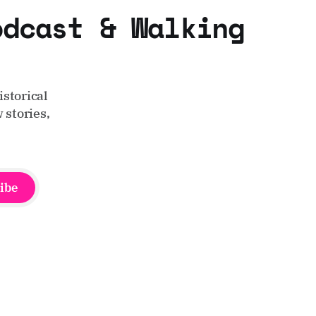
odcast & Walking
storical
 stories,
ibe