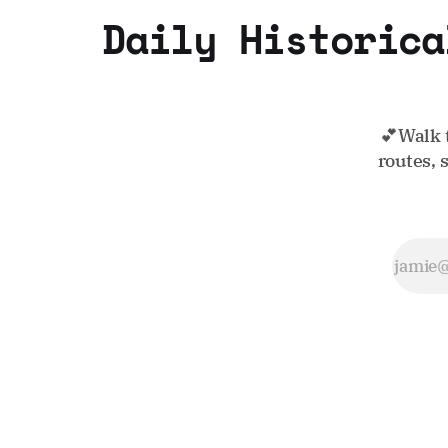
Daily Historica
💕Walk 
routes, 