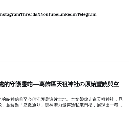
Instagram
Threads
X
Youtube
Linkedin
Telegram
戶深處的守護靈蛇——葛飾區天祖神社の原始豐饒與空
老的蛇神信仰至今仍守護著這片土地。本文帶你走進天祖神社，見
蛇，並透過「座敷通り」讓神聖力量穿透私宅門檻，展現出一種原
。