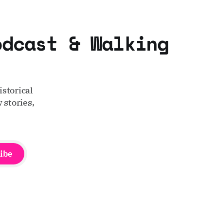
odcast & Walking
storical
 stories,
ibe