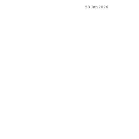
coloniaux, village hakka
28 Jun 2026
contradictions de la co