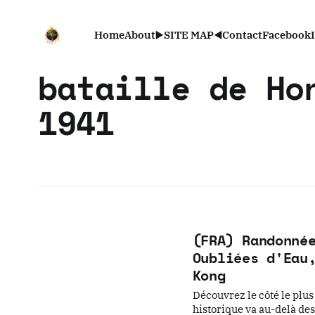
Home
About
▶️SITE MAP◀️
Contact
Facebook
bataille de Ho
1941
(FRA) Randonné
Oubliées d'Eau
Kong
Découvrez le côté le plu
historique va au-delà des