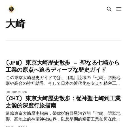
大崎
(JPN) 東京大崎歴史散歩 – 聖なる七崎から
工業の原点へ迫るディープな歴史ガイド
この東京大崎歴史ガイドでは、目黒川流域の「七崎」防禦地
形や高台の神社結界、そして日本の近代化を支えた精密工業
の誕生を紐解きます。禅の伝説とモノづくりの職人精神が交
30 Jun 2026
差する、知的好奇心を満たすディープな散歩へご案内しま
(CHI) 東京大崎歷史散步：從神聖七崎到工業
す。
之源的深度行旅指南
這篇東京大崎歷史指南，帶你拆解目黑河谷的「七崎」防禦地
形、高地上的神聖神社結界，以及早期的精密工業如何在此發
跡，是一趟融合禪宗傳說與工業職人精神的東京深度慢行。