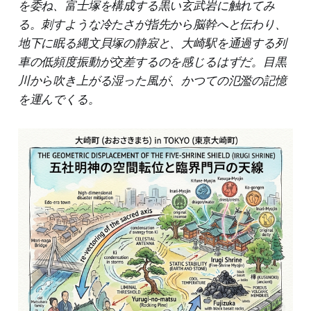
を委ね、富士塚を構成する黒い玄武岩に触れてみ
る。刺すような冷たさが指先から脳幹へと伝わり、
地下に眠る縄文貝塚の静寂と、大崎駅を通過する列
車の低頻度振動が交差するのを感じるはずだ。目黒
川から吹き上がる湿った風が、かつての氾濫の記憶
を運んでくる。