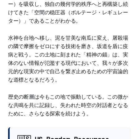
ー）を吸収し、独自の幾何学的秩序へと再構築し続
けてきた「空間の稳圧器（ボルテージ・レギュレー
ター）」であることがわかる。
水神を台地へ移し、泥を甘美な南瓜に変え、屠殺場
の隣で摩擦をゼロにする技術を磨き、坂道を盾に疫
病と戦う。この土地に刻まれた「精神の錨」は、実
体のない情報が氾濫する現代において、我々が多次
元的な現実の中で自己を繋ぎ止めるための宇宙論的
な道標となるだろう。
歴史の断層は今もこの地で振動している。この微か
な共鳴を共に記録し、失われた時空の対話者となる
ために、さらなる探索を続けよう。
🇺🇸 US Reader Resources