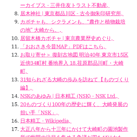
ーカイブス - 三井住友トラスト不動産,
居木神社 | 東京都品川区 - 古今御朱印研究所,
カボチャも、シクラメンも、“農作と植物栽培
の地” 大崎から。,
居留木橋カボチャ | 東京農業歴史めぐり,
「おおさき今昔MAP」PDFはこちら,
お取り寄せ＞ 復刻古地図 明治40年 東京市15区
近傍34町村 番地界入 18.荏原郡品川町・大崎
町,
31知られざる大崎の歩みを訪ねて【ものづくり
編】,
NSKのあゆみ | 日本精工 (NSK) - NSK Ltd.,
20ものづくり100年の歴史に輝く、大崎発展の
担い手「NSK」,
日本精工 - Wikipedia,
大正八年から十三年にかけて大崎町の園池製作