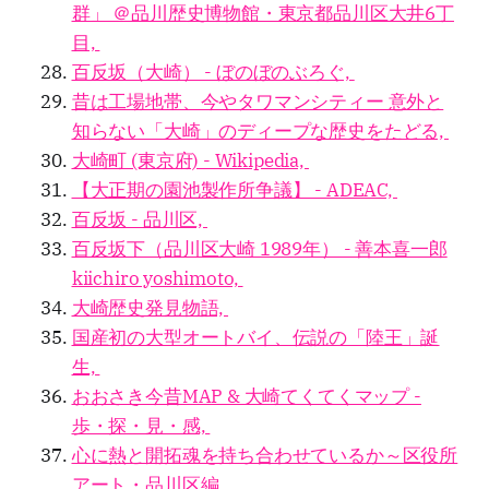
群」 ＠品川歴史博物館・東京都品川区大井6丁
目,
百反坂（大崎） - ぼのぼのぶろぐ,
昔は工場地帯、今やタワマンシティー 意外と
知らない「大崎」のディープな歴史をたどる,
大崎町 (東京府) - Wikipedia,
【大正期の園池製作所争議】 - ADEAC,
百反坂 - 品川区,
百反坂下（品川区大崎 1989年） - 善本喜一郎
kiichiro yoshimoto,
大崎歴史発見物語,
国産初の大型オートバイ、伝説の「陸王」誕
生,
おおさき今昔MAP & 大崎てくてくマップ -
歩・探・見・感,
心に熱と開拓魂を持ち合わせているか～区役所
アート・品川区編,