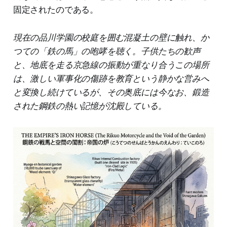
固定されたのである。
現在の品川学園の校庭を囲む混凝土の壁に触れ、か
つての「鉄の馬」の咆哮を聴く。子供たちの歓声
と、地底を走る京急線の振動が重なり合うこの場所
は、激しい軍事化の傷跡を教育という静かな営みへ
と変換し続けているが、その奥底には今なお、鍛造
された鋼鉄の熱い記憶が沈殿している。