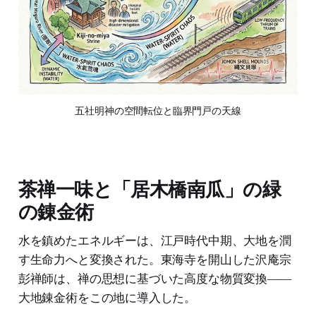
五社明神の空間転位と臨界門戸の天線
茶禅一味と「居木橋南瓜」の緑
の錬金術
水を鎮めたエネルギーは、江戸時代中期、大地を潤
す生命力へと変換された。東海寺を開山した沢庵宗
彭禅師は、禅の思想に基づいた高度な物質変換――
大地錬金術をこの地に導入した。