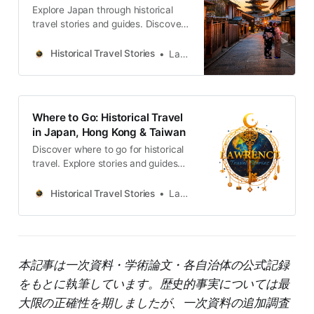
Explore Japan through historical
travel stories and guides. Discover
castles, old towns, rivers and local
legends across the country.
Historical Travel Stories
Lawrence
Where to Go: Historical Travel
in Japan, Hong Kong & Taiwan
Discover where to go for historical
travel. Explore stories and guides
from Japan, Hong Kong and
Taiwan, more destinations like the
Historical Travel Stories
Lawrence
UK and Korea coming soon.
本記事は一次資料・学術論文・各自治体の公式記録
をもとに執筆しています。歴史的事実については最
大限の正確性を期しましたが、一次資料の追加調査