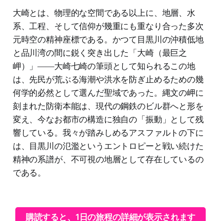
大崎とは、物理的な空間である以上に、地層、水
系、工程、そして信仰が幾重にも重なり合った多次
元時空の精神座標である。かつて目黒川の沖積低地
と品川湾の間に鋭く突き出した「大崎（最巨之
岬）」――大崎七崎の筆頭として知られるこの地
は、先民が荒ぶる海潮や洪水を防ぎ止めるための幾
何学的必然として選んだ聖域であった。縄文の岬に
刻まれた防衛本能は、現代の鋼鉄のビル群へと形を
変え、今なお都市の構造に独自の「振動」として残
響している。我々が踏みしめるアスファルトの下に
は、目黒川の氾濫というエントロピーと戦い続けた
精神の系譜が、不可視の地層として存在しているの
である。
購読すると、1日の旅程の詳細が表示されます