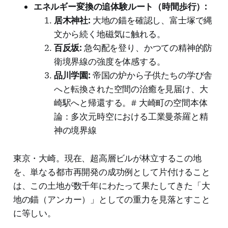
エネルギー変換の追体験ルート（時間歩行）:
居木神社:
大地の錨を確認し、富士塚で縄
文から続く地磁気に触れる。
百反坂:
急勾配を登り、かつての精神的防
衛境界線の強度を体感する。
品川学園:
帝国の炉から子供たちの学び舎
へと転換された空間の治癒を見届け、大
崎駅へと帰還する。# 大崎町の空間本体
論：多次元時空における工業曼荼羅と精
神の境界線
東京・大崎。現在、超高層ビルが林立するこの地
を、単なる都市再開発の成功例として片付けること
は、この土地が数千年にわたって果たしてきた「大
地の錨（アンカー）」としての重力を見落とすこと
に等しい。