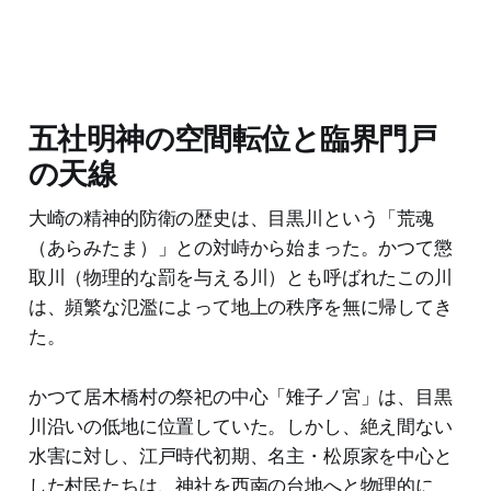
五社明神の空間転位と臨界門戸
の天線
大崎の精神的防衛の歴史は、目黒川という「荒魂
（あらみたま）」との対峙から始まった。かつて懲
取川（物理的な罰を与える川）とも呼ばれたこの川
は、頻繁な氾濫によって地上の秩序を無に帰してき
た。
かつて居木橋村の祭祀の中心「雉子ノ宮」は、目黒
川沿いの低地に位置していた。しかし、絶え間ない
水害に対し、江戸時代初期、名主・松原家を中心と
した村民たちは、神社を西南の台地へと物理的に