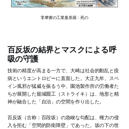
零摩擦の工業曼荼羅：死の
百反坂の結界とマスクによる呼
吸の守護
技術の精度が高まる一方で、大崎は社会的動乱と疫
病というエントロピーに直面した。大正九年、スペ
イン風邪が猛威を振るう中、園池製作所の労働者た
ちが展開した籠城罷工（ストライキ）は、地形と精
神が融合した「自治」の空間を作り出した。
百反坂（古称：百段坂）の急峻な勾配は、権力の侵
入を拒む「空間的防衛障壁」であった。坂の下の世