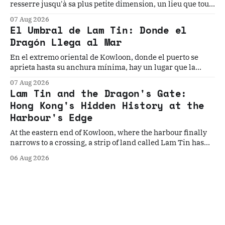
resserre jusqu'à sa plus petite dimension, un lieu que tout
le monde traverse sans voir cache l'une des géographies
07 Aug 2026
les plus chargées d'Asie. Cinq histoires. Un seuil. La
El Umbral de Lam Tin: Donde el
géographie qui les a toutes rendues inévitables.
Dragón Llega al Mar
En el extremo oriental de Kowloon, donde el puerto se
aprieta hasta su anchura mínima, hay un lugar que la
historia ha elegido, una y otra vez, como el punto donde
07 Aug 2026
todo cambia. Cinco historias. Un umbral. La geografía que
Lam Tin and the Dragon's Gate:
los convierte en inevitables.
Hong Kong's Hidden History at the
Harbour's Edge
At the eastern end of Kowloon, where the harbour finally
narrows to a crossing, a strip of land called Lam Tin has
quietly decided Hong Kong's fate more times than the
06 Aug 2026
history books record. Five stories. One gateway. The
geography that made them all inevitable.