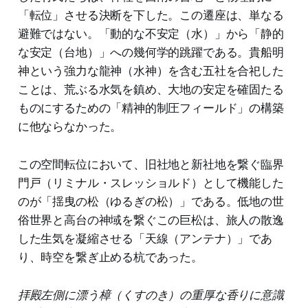
「転位」させる決断を下した。この遷座は、単なる
避難ではない。「動的な不安定（水）」から「静的
な安定（台地）」への幾何学的跳躍である。貴船明
神という強力な龍神（水神）を含む五社を合祀した
ことは、荒ぶる水気を鎮め、大地の安定を確固たる
ものにするための「精神的制圧フィールド」の構築
に他ならなかった。
この空間転位において、旧社地と新社地を繋ぐ臨界
門戸（リミナル・スレッショルド）として機能した
のが「揺曳の松（ゆるぎの松）」である。低地の世
俗世界と高台の神域を繋ぐこの巨松は、旅人の散逸
した生気を凝縮させる「天線（アンテナ）」であ
り、時空を繋ぎ止める杭であった。
拝殿左側に漂う樟（くすのき）の重厚な香りに意識