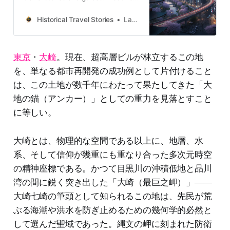
castles, old towns, rivers and local
legends across the country.
Historical Travel Stories
Lawrence
東京
・
大崎
。現在、超高層ビルが林立するこの地
を、単なる都市再開発の成功例として片付けること
は、この土地が数千年にわたって果たしてきた「大
地の錨（アンカー）」としての重力を見落とすこと
に等しい。
大崎とは、物理的な空間である以上に、地層、水
系、そして信仰が幾重にも重なり合った多次元時空
の精神座標である。かつて目黒川の沖積低地と品川
湾の間に鋭く突き出した「大崎（最巨之岬）」――
大崎七崎の筆頭として知られるこの地は、先民が荒
ぶる海潮や洪水を防ぎ止めるための幾何学的必然と
して選んだ聖域であった。縄文の岬に刻まれた防衛