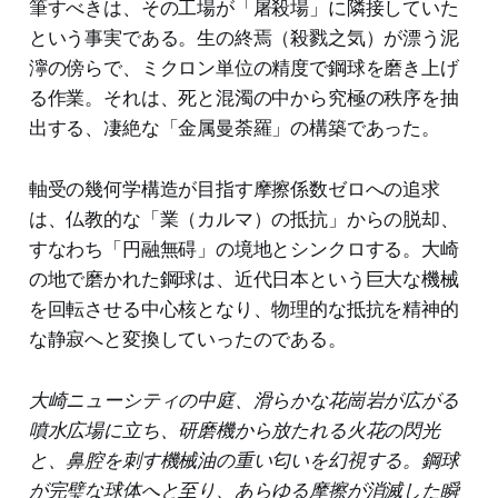
筆すべきは、その工場が「屠殺場」に隣接していた
という事実である。生の終焉（殺戮之気）が漂う泥
濘の傍らで、ミクロン単位の精度で鋼球を磨き上げ
る作業。それは、死と混濁の中から究極の秩序を抽
出する、凄絶な「金属曼荼羅」の構築であった。
軸受の幾何学構造が目指す摩擦係数ゼロへの追求
は、仏教的な「業（カルマ）の抵抗」からの脱却、
すなわち「円融無碍」の境地とシンクロする。大崎
の地で磨かれた鋼球は、近代日本という巨大な機械
を回転させる中心核となり、物理的な抵抗を精神的
な静寂へと変換していったのである。
大崎ニューシティの中庭、滑らかな花崗岩が広がる
噴水広場に立ち、研磨機から放たれる火花の閃光
と、鼻腔を刺す機械油の重い匂いを幻視する。鋼球
が完璧な球体へと至り、あらゆる摩擦が消滅した瞬