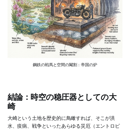
鋼鉄の戦馬と空間の閹割：帝国の炉
結論：時空の稳圧器としての大
崎
大崎という土地を歴史的に鳥瞰すれば、そこが洪
水、疫病、戦争といったあらゆる災厄（エントロピ