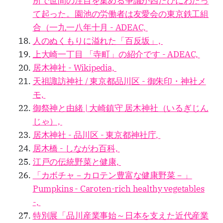
所で世間の注目を集める争議が四たびにわたっ
て起った。園池の労働者は友愛会の東京鉄工組
合（一九一八年十月 - ADEAC,
人のぬくもりに溢れた「百反坂」,
上大崎一丁目 「寺町」の紹介です - ADEAC,
居木神社 - Wikipedia,
天祖諏訪神社 / 東京都品川区 - 御朱印・神社メ
モ,
御祭神と由緒 | 大崎鎮守 居木神社（いるぎじん
じゃ）,
居木神社 - 品川区 - 東京都神社庁,
居木橋 - しながわ百科,
江戸の伝統野菜と健康,
「カボチャ－カロテン豊富な健康野菜－」
Pumpkins - Caroten-rich healthy vegetables
-,
特別展「品川産業事始～日本を支えた近代産業