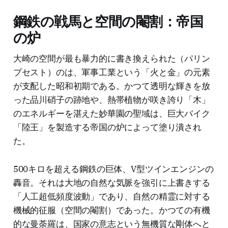
鋼鉄の戦馬と空間の閹割：帝国
の炉
大崎の空間が最も暴力的に書き換えられた（パリン
プセスト）のは、軍事工業という「火と金」の元素
が支配した昭和初期である。かつて透明な輝きを放
った品川硝子の跡地や、熱帯植物が咲き誇り「木」
のエネルギーを湛えた妙華園の聖域は、巨大バイク
「陸王」を製造する帝国の炉によって塗り潰され
た。
500キロを超える鋼鉄の巨体、V型ツインエンジンの
轟音。それは大地の自然な気脈を強引に上書きする
「人工超低頻度波動」であり、自然の精霊に対する
機械的征服（空間の閹割）であった。かつての有機
的な曼荼羅は、国家の意志という無機質な剛体へと