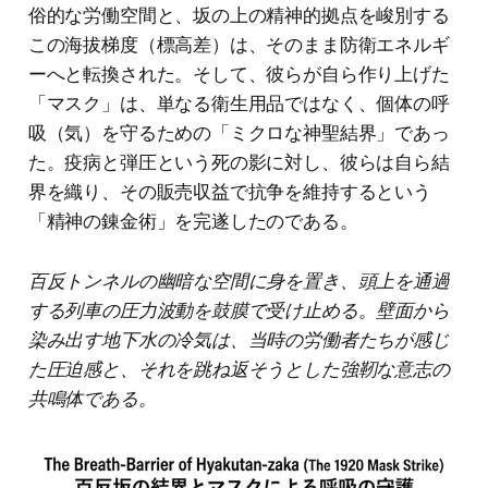
俗的な労働空間と、坂の上の精神的拠点を峻別する
この海拔梯度（標高差）は、そのまま防衛エネルギ
ーへと転換された。そして、彼らが自ら作り上げた
「マスク」は、単なる衛生用品ではなく、個体の呼
吸（気）を守るための「ミクロな神聖結界」であっ
た。疫病と弾圧という死の影に対し、彼らは自ら結
界を織り、その販売収益で抗争を維持するという
「精神の錬金術」を完遂したのである。
百反トンネルの幽暗な空間に身を置き、頭上を通過
する列車の圧力波動を鼓膜で受け止める。壁面から
染み出す地下水の冷気は、当時の労働者たちが感じ
た圧迫感と、それを跳ね返そうとした強靭な意志の
共鳴体である。