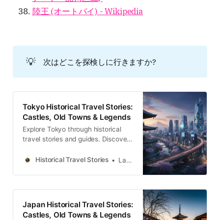
陸王 (オートバイ) - Wikipedia
💡
次はどこを探検しに行きますか?
Tokyo Historical Travel Stories:
Castles, Old Towns & Legends
Explore Tokyo through historical
travel stories and guides. Discover
castles, old towns, rivers and local
legends across the country.
Historical Travel Stories
Lawrence
Japan Historical Travel Stories:
Castles, Old Towns & Legends