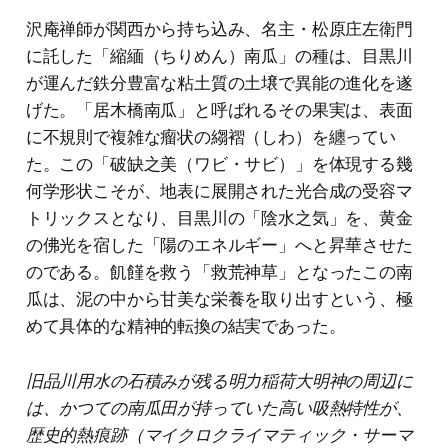
沢庵禅師が関西から持ち込み、名主・松原庄左衛門
に託した「縮緬（ちりめん）南瓜」の種は、目黒川
が運んだ鉄分豊富な粘土質の土壌で異能の進化を遂
げた。「居木橋南瓜」と呼ばれるその果実は、表面
に不規則で複雑な瘤状の縐褶（しわ）を纏ってい
た。この「破缺之美（ワビ・サビ）」を体現する幾
何学形状こそが、地表に展開された光合成の受容マ
トリックスとなり、目黒川の「陰水之気」を、黄金
の佛光を宿した「陽のエネルギー」へと昇華させた
のである。飢饉を救う「救荒神草」となったこの南
瓜は、泥の中から甘美な栄養を取り出すという、極
めて具体的な精神的転換の結実であった。
旧品川用水の石積みが残る明力稲荷大明神の周辺に
は、かつての南瓜田が持っていた高い吸熱特性が、
歴史的熱痕跡（マイクロクライマティック・サーマ