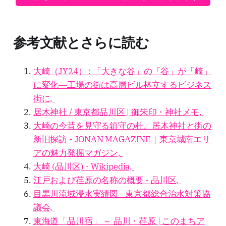
参考文献とさらに読む
大崎（JY24） : 「大きな谷」の「谷」が「崎」
に変化―工場の街は高層ビル林立するビジネス
街に,
居木神社 / 東京都品川区 | 御朱印・神社メモ,
大崎の今昔を見守る鎮守の杜。居木神社と街の
新旧探訪 - JONAN MAGAZINE｜東京城南エリ
アの魅力発掘マガジン,
大崎 (品川区) - Wikipedia,
江戸および荏原の名称の概要 - 品川区,
目黒川流域浸水実績図 - 東京都総合治水対策協
議会,
東海道「品川宿」 ～ 品川・荏原 | このまちア