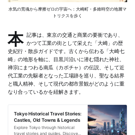
水気の荒魂から摩擦ゼロの宇宙へ：大崎町・多維時空の地層マ
トリクスを歩く
本
記事は、東京の交通と商業の要衝であり、
かつて工業の街として栄えた「大崎」の歴
史紀行・散歩ガイドです。古くから伝わる「大崎七
崎」の地形を軸に、目黒川沿いに潜む隠れた神社、
禅宗にまつわる南瓜（カボチャ）の伝説、そして近
代工業の先駆者となった工場跡を巡り、聖なる結界
と職人精神、そして現代の都市景観がどのように重
なり合っているかを紐解きます。
Tokyo Historical Travel Stories:
Castles, Old Towns & Legends
Explore Tokyo through historical
travel stories and guides. Discover