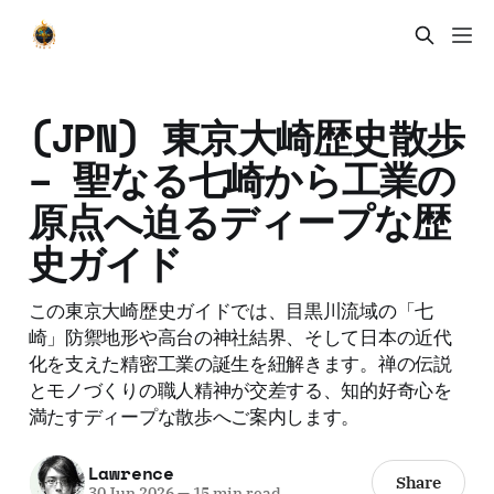
(JPN) 東京大崎歴史散歩
– 聖なる七崎から工業の
原点へ迫るディープな歴
史ガイド
この東京大崎歴史ガイドでは、目黒川流域の「七
崎」防禦地形や高台の神社結界、そして日本の近代
化を支えた精密工業の誕生を紐解きます。禅の伝説
とモノづくりの職人精神が交差する、知的好奇心を
満たすディープな散歩へご案内します。
Lawrence
Share
30 Jun 2026
—
15 min read