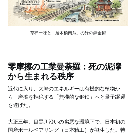
茶禅一味と「居木橋南瓜」の緑の錬金術
零摩擦の工業曼荼羅：死の泥濘
から生まれる秩序
近代に入り、大崎のエネルギーは有機的な植物か
ら、摩擦を拒絶する「無機的な鋼鉄」へと量子躍遷
を遂げた。
大正三年、目黒川沿いの劣悪な環境下で、日本初の
国産ボールベアリング（日本精工）が誕生した。特