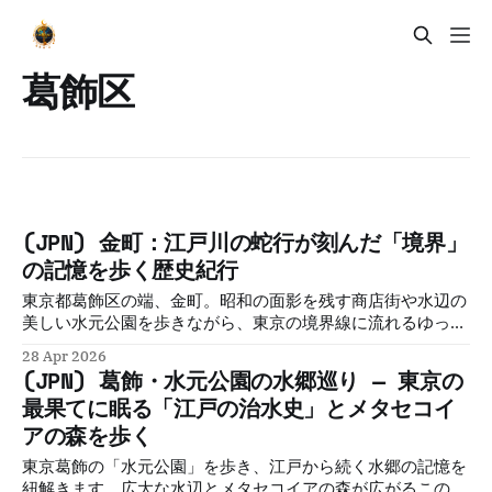
葛飾区
(JPN) 金町：江戸川の蛇行が刻んだ「境界」
の記憶を歩く歴史紀行
東京都葛飾区の端、金町。昭和の面影を残す商店街や水辺の
美しい水元公園を歩きながら、東京の境界線に流れるゆった
りとした日常とノスタルジーを探しに行きましょう。
28 Apr 2026
(JPN) 葛飾・水元公園の水郷巡り — 東京の
最果てに眠る「江戸の治水史」とメタセコイ
アの森を歩く
東京葛飾の「水元公園」を歩き、江戸から続く水郷の記憶を
紐解きます。広大な水辺とメタセコイアの森が広がるこの地