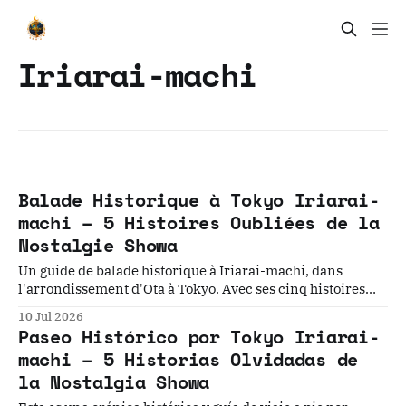
Iriarai-machi
Balade Historique à Tokyo Iriarai-
machi – 5 Histoires Oubliées de la
Nostalgie Showa
Un guide de balade historique à Iriarai-machi, dans
l'arrondissement d'Ota à Tokyo. Avec ses cinq histoires
sur la nostalgie de l'ère Showa et l'évolution du quartier, ce
10 Jul 2026
récit offre une perspective de voyage lent sur un coin
Paseo Histórico por Tokyo Iriarai-
caché de Tokyo.
machi – 5 Historias Olvidadas de
la Nostalgia Showa