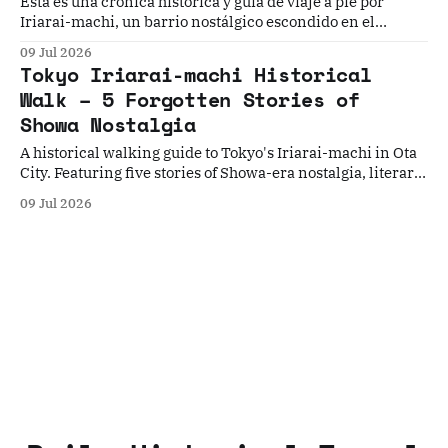
Esta es una crónica histórica y guía de viaje a pie por
Iriarai-machi, un barrio nostálgico escondido en el
distrito de Ota, Tokio. A través de cinco historias olvidadas,
09 Jul 2026
explora el rico patrimonio de la era Showa, el pasado
Tokyo Iriarai-machi Historical
ferroviario y las huellas literarias entre Omori y Kamata.
Walk – 5 Forgotten Stories of
Showa Nostalgia
A historical walking guide to Tokyo's Iriarai-machi in Ota
City. Featuring five stories of Showa-era nostalgia, literary
history, and neighborhood change, this guide offers a slow-
09 Jul 2026
travel perspective on a hidden corner of Tokyo.