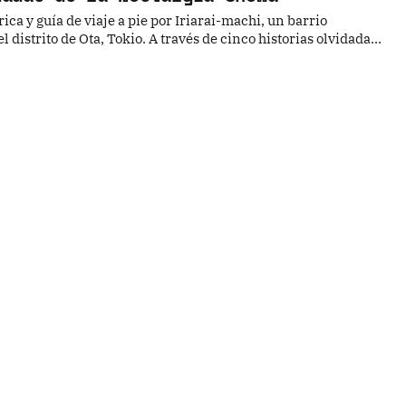
ica y guía de viaje a pie por Iriarai-machi, un barrio
 distrito de Ota, Tokio. A través de cinco historias olvidadas,
 de la era Showa, el pasado ferroviario y las huellas literarias