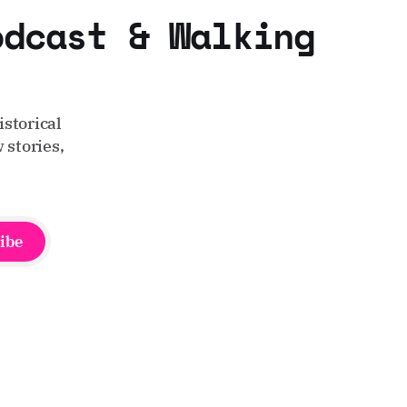
odcast & Walking
storical
 stories,
ibe