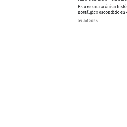
Esta es una crónica histór
nostálgico escondido en el
explora el rico patrimonio
09 Jul 2026
entre Omori y Kamata.