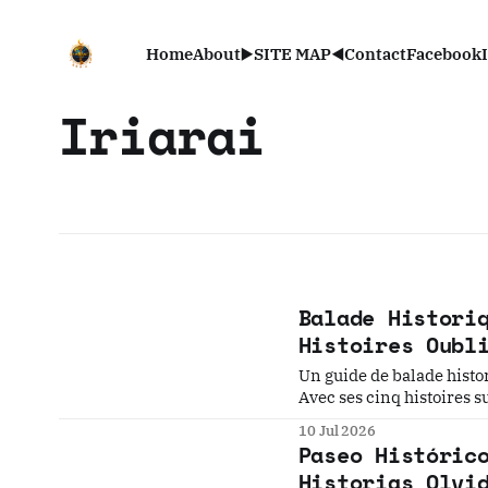
Home
About
▶️SITE MAP◀️
Contact
Facebook
Iriarai
Balade Histori
Histoires Oubl
Un guide de balade histo
Avec ses cinq histoires su
récit offre une perspecti
10 Jul 2026
Paseo Históric
Historias Olvi