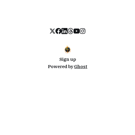
Sign up
Powered by
Ghost
Disclosure: This site uses affiliate links from Travelpayouts and Stay22. I may earn a commission on
bookings at no extra cost to you.