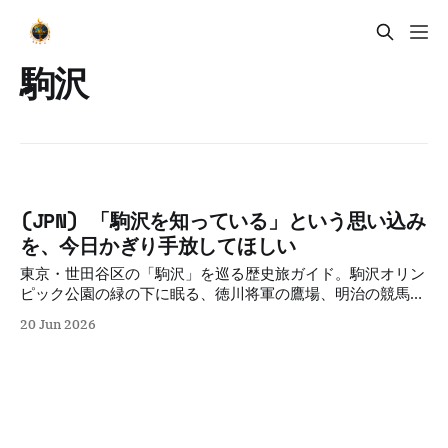
駒沢
(JPN) 「駒沢を知っている」という思い込み
を、今日かぎり手放してほしい
東京・世田谷区の「駒沢」を巡る歴史旅ガイド。駒沢オリン
ピック公園の緑の下に眠る、徳川将軍の鷹場、明治の競馬
場、戦後の闇市、そして1964年東京五輪主会場までの100年
20 Jun 2026
の歴史を、5つの物語とともに紐解くディープな散歩案内で
す。