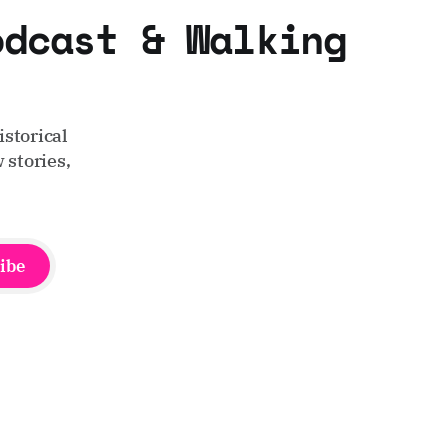
odcast & Walking
storical
 stories,
ibe