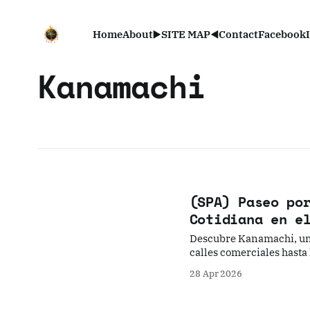
Home
About
▶️SITE MAP◀️
Contact
Facebook
Kanamachi
(SPA) Paseo po
Cotidiana en e
Descubre Kanamachi, un t
calles comerciales hasta 
conocer el lado más auté
28 Apr 2026
parece detenerse.