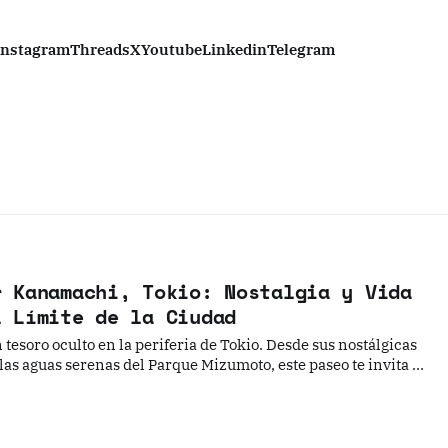
Instagram
Threads
X
Youtube
Linkedin
Telegram
r Kanamachi, Tokio: Nostalgia y Vida
l Límite de la Ciudad
esoro oculto en la periferia de Tokio. Desde sus nostálgicas
las aguas serenas del Parque Mizumoto, este paseo te invita a
ntico y pausado de la vida en el Shitamachi, donde el tiempo