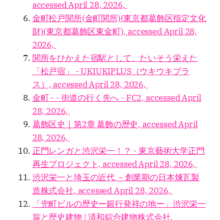
accessed April 28, 2026,
金町松戸関所(金町関所)(東京都葛飾区指定文化
財)(東京都葛飾区東金町), accessed April 28,
2026,
関所をひかえた宿駅として、たいそう栄えた
「松戸宿」 - UKIUKIPLUS（ウキウキプラ
ス）, accessed April 28, 2026,
金町 - - 街道の行く先へ - FC2, accessed April
28, 2026,
葛飾区史｜第2章 葛飾の歴史, accessed April
28, 2026,
正門レンガと渋沢栄一！？ - 東京藝術大学正門
再生プロジェクト, accessed April 28, 2026,
渋沢栄一と埼玉の近代 －創業期の日本煉瓦製
造株式会社, accessed April 28, 2026,
「兜町ビルの歴史ー銀行発祥の地ー」渋沢栄一
翁と歴史建物 | 清和綜合建物株式会社,