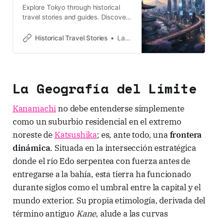
Explore Tokyo through historical
travel stories and guides. Discover
castles, old towns, rivers and local
legends across the country.
Historical Travel Stories
Lawrence
La Geografía del Límite
Kanamachi
no debe entenderse simplemente
como un suburbio residencial en el extremo
noreste de
Katsushika
; es, ante todo, una
frontera
dinámica
. Situada en la intersección estratégica
donde el río Edo serpentea con fuerza antes de
entregarse a la bahía, esta tierra ha funcionado
durante siglos como el umbral entre la capital y el
mundo exterior. Su propia etimología, derivada del
término antiguo
Kane
, alude a las curvas