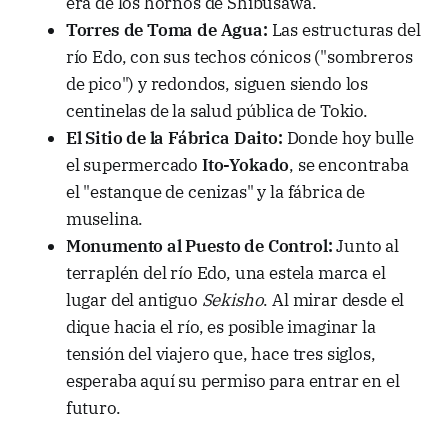
era de los hornos de Shibusawa.
Torres de Toma de Agua:
Las estructuras del
río Edo, con sus techos cónicos ("sombreros
de pico") y redondos, siguen siendo los
centinelas de la salud pública de Tokio.
El Sitio de la Fábrica Daito:
Donde hoy bulle
el supermercado
Ito-Yokado
, se encontraba
el "estanque de cenizas" y la fábrica de
muselina.
Monumento al Puesto de Control:
Junto al
terraplén del río Edo, una estela marca el
lugar del antiguo
Sekisho
. Al mirar desde el
dique hacia el río, es posible imaginar la
tensión del viajero que, hace tres siglos,
esperaba aquí su permiso para entrar en el
futuro.