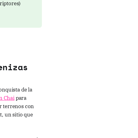
riptores)
enizas
onquista de la
n Chai
para
r terrenos con
, un sitio que