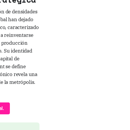
ón de densidades
obal han dejado
ico, caracterizado
o a reinventarse
de producción
o. Su identidad
apital de
nt se define
ónico revela una
de la metrópolis.
l.