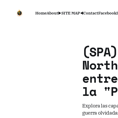
Home
About
▶️SITE MAP◀️
Contact
Facebook
(SPA)
North
entre
la "P
Explora las capa
guerra olvidadas