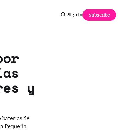
Sign in
Subscribe
por
ias
res y
 baterías de
 la Pequeña