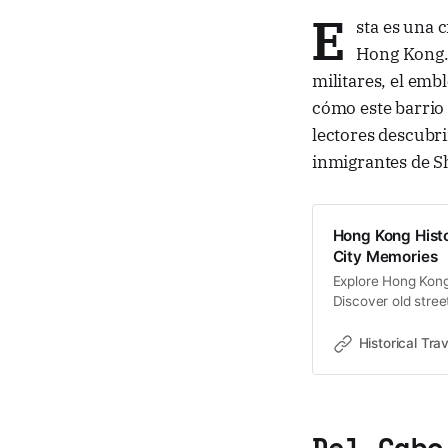
E
sta es una 
Hong Kong. 
militares, el emb
cómo este barrio 
lectores descubri
inmigrantes de S
Hong Kong Histo
City Memories
Explore Hong Kong 
Discover old stree
memories and cultu
Historical Trav
Del Cabo