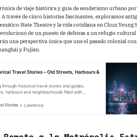
crónica de viaje histórica y guía de senderismo urbano por
A través de cinco historias fascinantes, exploramos antig
lemático State Theatre y la vida cotidiana en Chun Yeung 
evolucionó de un puesto de defensa a un refugio cultural 
rán una perspectiva única que une el pasado colonial con 
hanghái y Fujian.
rical Travel Stories – Old Streets, Harbours &
through historical travel stories and guides.
ts, harbours and neighbourhoods filled with
ral heritage.
el Stories
Lawrence
 Remoto a la Metrópolis Est