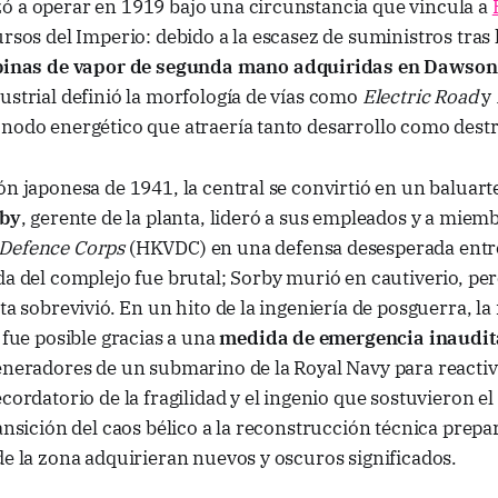
ó a operar en 1919 bajo una circunstancia que vincula a
ursos del Imperio: debido a la escasez de suministros tras
binas de vapor de segunda mano adquiridas en Dawson
ustrial definió la morfología de vías como
Electric Road
y
 nodo energético que atraería tanto desarrollo como dest
ón japonesa de 1941, la central se convirtió en un baluart
rby
, gerente de la planta, lideró a sus empleados y a miem
 Defence Corps
(HKVDC) en una defensa desesperada ent
ída del complejo fue brutal; Sorby murió en cautiverio, per
nta sobrevivió. En un hito de la ingeniería de posguerra, l
l fue posible gracias a una
medida de emergencia inaudit
generadores de un submarino de la Royal Navy para reacti
ecordatorio de la fragilidad y el ingenio que sostuvieron e
ransición del caos bélico a la reconstrucción técnica prepa
de la zona adquirieran nuevos y oscuros significados.