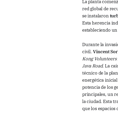
La planta comenz
red global de rec
se instalaron
tur
Esta herencia ind
estableciendo un
Durante la invasi
civil.
Vincent So
Kong Volunteers
Java Road
. La ca
técnico de la pla
energética inicia
potencia de los 
principales, un r
la ciudad. Esta t
que los espacios 