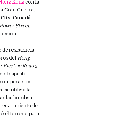
Hong Kong
con la
 la Gran Guerra,
 City, Canadá
.
Power Street
,
rucción.
e de resistencia
bros del
Hong
re
Electric Road
y
o el espíritu
a recuperación
a
: se utilizó la
var las bombas
l renacimiento de
ró el terreno para