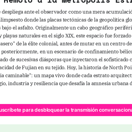
 despliega ante el observador como una mera acumulaci
limpsesto donde las placas tectónicas de la geopolítica gl
es bajo el asfalto. Originalmente un cabo geográfico perifér
y playas naturales en el siglo XIX, este espacio fue forzad
rasero" de la élite colonial, antes de mutar en un centro 
y, posteriormente, en un escenario de confinamiento bélic
ltado de sucesivas diásporas que inyectaron el sofisticado c
acidad de Fujian en su tejido. Hoy, la historia de North Poi
ia caminable": un mapa vivo donde cada estrato arquitect
gio, industria y resiliencia que desafía la amnesia urbana 
uscríbete para desbloquear la transmisión conversaciona