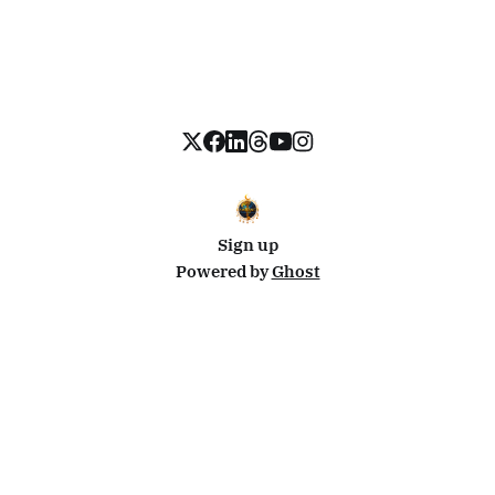
Sign up
Powered by
Ghost
Disclosure: This site uses affiliate links from Travelpayouts and Stay22. I may earn a commission on