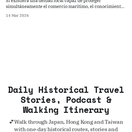
Si existiera una deidad local capaz de proteger
simultáneamente el comercio marítimo, el conocimiento
y la sabiduría, la salud personal, los ancestros y
14 Mar 2026
descendientes, y alejar la desgracia —una deidad que
pudiera proteger a todos los espíritus—, ¿estarías dispuesto
a visitarla?
Daily Historical Travel
Stories, Podcast &
Walking Itinerary
💕Walk through Japan, Hong Kong and Taiwan
with one‑day historical routes, stories and