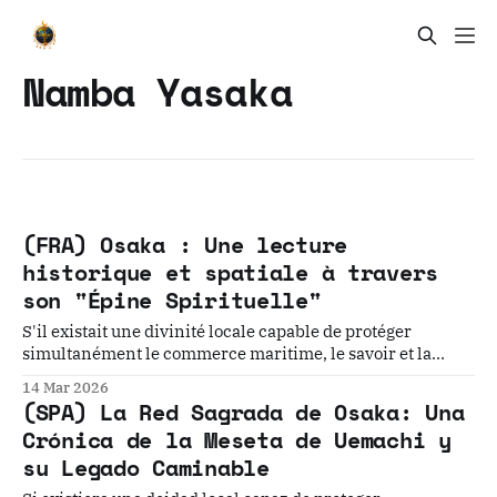
Namba Yasaka
(FRA) Osaka : Une lecture
historique et spatiale à travers
son "Épine Spirituelle"
S'il existait une divinité locale capable de protéger
simultanément le commerce maritime, le savoir et la
sagesse, la santé, les ancêtres et la descendance, et
14 Mar 2026
d'éloigner le malheur – une divinité qui protégerait tous
(SPA) La Red Sagrada de Osaka: Una
les esprits – seriez-vous prêt à lui rendre visite ?
Crónica de la Meseta de Uemachi y
su Legado Caminable