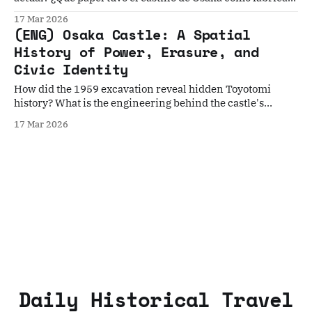
militar moderna? ¿Cómo financiaron los ciudadanos la
17 Mar 2026
reconstrucción del torreón en 1931? Feudal Osaka: The
(ENG) Osaka Castle: A Spatial
Hidden Samurai City Beneath Modern OsakaTo
History of Power, Erasure, and
understand Feudal Osaka is to walk through layers of
Civic Identity
How did the 1959 excavation reveal hidden Toyotomi
history? What is the engineering behind the castle's
massive stones? How did the public help rebuild Osaka
17 Mar 2026
Castle in 1931? Feudal Osaka: The Hidden Samurai City
Beneath Modern OsakaTo understand Feudal Osaka is to
walk through layers of power, ambition,
Daily Historical Travel