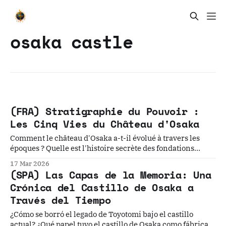
osaka castle
(FRA) Stratigraphie du Pouvoir :
Les Cinq Vies du Château d'Osaka
Comment le château d'Osaka a-t-il évolué à travers les
époques ? Quelle est l'histoire secrète des fondations
enfouies sous le château ? Comment les citoyens ont-ils
17 Mar 2026
financé la reconstruction du monument en 1931 ? Feudal
(SPA) Las Capas de la Memoria: Una
Osaka: The Hidden Samurai City Beneath Modern OsakaTo
Crónica del Castillo de Osaka a
understand Feudal Osaka
Través del Tiempo
¿Cómo se borró el legado de Toyotomi bajo el castillo
actual? ¿Qué papel tuvo el castillo de Osaka como fábrica