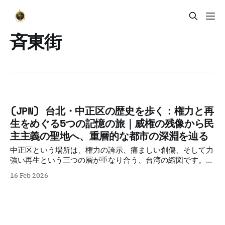
斉東街
(JPN) 台北・中正区の歴史を歩く：権力と再
生をめぐる5つの記憶の旅｜威権の残像から民
主主義の聖地へ、重層的な都市の深淵を辿る
中正区という場所は、権力の誇示、痛ましい創傷、そして力
強い再生という三つの層が重なり合う、台湾の縮図です。こ
の街を歩くことは、単に過去のハイライトをなぞることでは
16 Feb 2026
ありません。足元に降り積もった記憶の層を観察し、かつて
ここで生きた人々が何を思い、何を犠牲にしたのかを、今の
自分へと手繰り寄せる行為です。