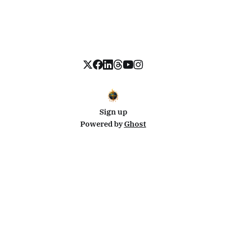
Sign up
Powered by
Ghost
Disclosure: This site uses affiliate links from Travelpayouts and Stay22. I may earn a commission on