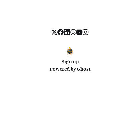
Sign up
Powered by
Ghost
Disclosure: This site uses affiliate links from Travelpayouts and Stay22. I may earn a commission on
bookings at no extra cost to you.