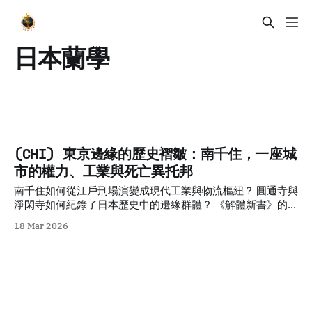
日本蘭學
(CHI) 東京邊緣的歷史褶皺：南千住，一座城
市的權力、工業與死亡異托邦
南千住如何從江戶刑場演變成現代工業與物流樞紐？ 圓通寺與
淨閑寺如何紀錄了日本歷史中的邊緣群體？ 《解體新書》的誕
生對日本科學實證主義有何深遠影響？ Tokyo Historical
18 Mar 2026
Travel Stories: Castles, Old Towns & LegendsExplore
Tokyo through historical travel stories and guides.
Discover castles, old towns, rivers and local legends
across the country.Historical Travel StoriesLawrence 被東
京遺忘的「邊緣轉換器」 南千住位於日光街道進入江戶城的戰
略門戶，在歷史地圖上，它始終扮演著極具張力的「邊緣轉換