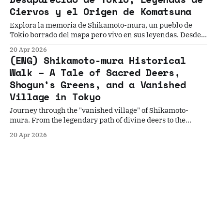
Ciervos y el Origen de Komatsuna
Explora la memoria de Shikamoto-mura, un pueblo de
Tokio borrado del mapa pero vivo en sus leyendas. Desde
el paso de ciervos divinos hasta el legado del Shogun,
20 Apr 2026
descubre las capas de historia que yacen bajo el gran
(ENG) Shikamoto-mura Historical
canal de Arakawa.
Walk – A Tale of Sacred Deers,
Shogun’s Greens, and a Vanished
Village in Tokyo
Journey through the "vanished village" of Shikamoto-
mura. From the legendary path of divine deers to the
Shogun’s favorite greens, discover the resilient spirit and
20 Apr 2026
historical layers of this Edogawa district, now largely
submerged beneath the vast Arakawa River.