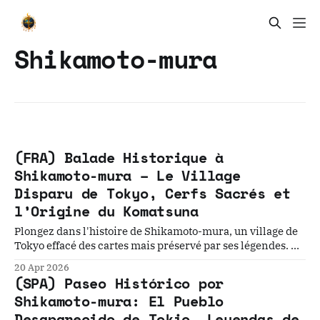
Shikamoto-mura
(FRA) Balade Historique à
Shikamoto-mura – Le Village
Disparu de Tokyo, Cerfs Sacrés et
l’Origine du Komatsuna
Plongez dans l'histoire de Shikamoto-mura, un village de
Tokyo effacé des cartes mais préservé par ses légendes. Du
passage des cerfs divins au héritage du Shogun, découvrez
20 Apr 2026
les strates de mémoire enfouies sous le grand canal
(SPA) Paseo Histórico por
d'Arakawa.
Shikamoto-mura: El Pueblo
Desaparecido de Tokio, Leyendas de